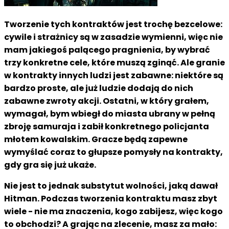
Tworzenie tych kontraktów jest trochę bezcelowe:
cywile i strażnicy są w zasadzie wymienni, więc nie
mam jakiegoś palącego pragnienia, by wybrać
trzy konkretne cele, które muszą zginąć. Ale granie
w kontrakty innych ludzi jest zabawne: niektóre są
bardzo proste, ale już ludzie dodają do nich
zabawne zwroty akcji. Ostatni, w który grałem,
wymagał, bym wbiegł do miasta ubrany w pełną
zbroję samuraja i zabił konkretnego policjanta
młotem kowalskim. Gracze będą zapewne
wymyślać coraz to głupsze pomysły na kontrakty,
gdy gra się już ukaże.
Nie jest to jednak substytut wolności, jaką dawał
Hitman. Podczas tworzenia kontraktu masz zbyt
wiele - nie ma znaczenia, kogo zabijesz, więc kogo
to obchodzi? A grając na zlecenie, masz za mało: