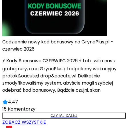
Codziennie nowy kod bonusowy na GrynaPlus.pl -
czerwiec 2026
⚡ Kody Bonusowe CZERWIEC 2026 ⚡ Lato wita nas z
grubej rury, a na GrynaPlus.pl odpalamy wakacyjny
protok&oacute;ł drop&oacute;w! Delikatnie
zmodyfikowaliśmy system, abyście mogli szybciej
odebrać kod bonusowy. Bądźcie czujni, skan
4.47
15
Komentarzy
CZYTAJ DALEJ
ZOBACZ WSZYSTKIE