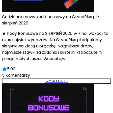
Codziennie nowy kod bonusowy na GrynaPlus.pl -
sierpień 2026
🔥 Kody Bonusowe na SIERPIEŃ 2026 🔥 Finał wakacji to
czas największych żniw! Na GrynaPlus.pl odpalamy
sierpniową Złotą Gorączkę. Najgrubsze dropy,
najwyższe stawki za zadania i system, kt&oacute;ry
pilnuje małych oszust&oacute;w.
5.00
5
Komentarzy
CZYTAJ DALEJ