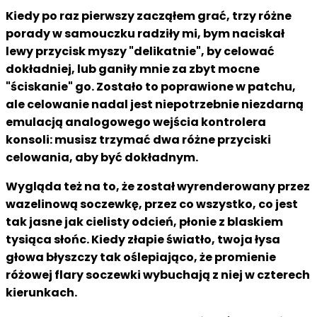
Kiedy po raz pierwszy zacząłem grać, trzy różne
porady w samouczku radziły mi, bym naciskał
lewy przycisk myszy "delikatnie", by celować
dokładniej, lub ganiły mnie za zbyt mocne
"ściskanie" go. Zostało to poprawione w patchu,
ale celowanie nadal jest niepotrzebnie niezdarną
emulacją analogowego wejścia kontrolera
konsoli: musisz trzymać dwa różne przyciski
celowania, aby być dokładnym.
Wygląda też na to, że został wyrenderowany przez
wazelinową soczewkę, przez co wszystko, co jest
tak jasne jak cielisty odcień, płonie z blaskiem
tysiąca słońc. Kiedy złapie światło, twoja łysa
głowa błyszczy tak oślepiająco, że promienie
różowej flary soczewki wybuchają z niej w czterech
kierunkach.