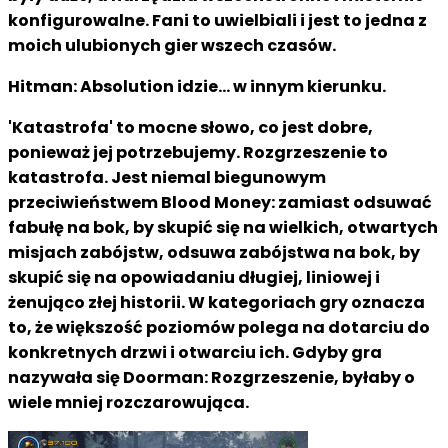
konfigurowalne. Fani to uwielbiali i jest to jedna z
moich ulubionych gier wszech czasów.
Hitman: Absolution idzie... w innym kierunku.
'Katastrofa' to mocne słowo, co jest dobre,
ponieważ jej potrzebujemy. Rozgrzeszenie to
katastrofa. Jest niemal biegunowym
przeciwieństwem Blood Money: zamiast odsuwać
fabułę na bok, by skupić się na wielkich, otwartych
misjach zabójstw, odsuwa zabójstwa na bok, by
skupić się na opowiadaniu długiej, liniowej i
żenująco złej historii. W kategoriach gry oznacza
to, że większość poziomów polega na dotarciu do
konkretnych drzwi i otwarciu ich. Gdyby gra
nazywała się Doorman: Rozgrzeszenie, byłaby o
wiele mniej rozczarowująca.