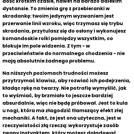
dość krótkim czasie, nawet na bardzo dalekim
dystansie. To zmienia grę z przebieranki w
skradankę: twoim jedynym wyzwaniem jest
przerwanie linii wzroku, więc trzymasz się trybu
skradania, przytulasz się do osłony i wykonujesz
komandoskie rolki pomiędzy wszystkim, co
blokuje im pole widzenia. Z tym - w
przeciwieństwie do normalnego chodzenia - nie
mają absolutnie żadnego problemu.
Na niższych poziomach trudności możesz
przytrzymać klawisz, aby rozwiać ich podejrzenia,
kładąc rękę na twarzy. Nie potrafię wymyślić, jak
to wyśmiać, by brzmiało to jeszcze bardziej
absurdalnie, więc nie będę próbował. Jest to kula
u nogi, która ma złagodzić tłamszący efekt złej
mechaniki. A fakt, że jest ona użyteczna, jest w
rzeczywistości złą rzeczą: wykorzystuje zasób
zwany Instynktem, który możesz doładować