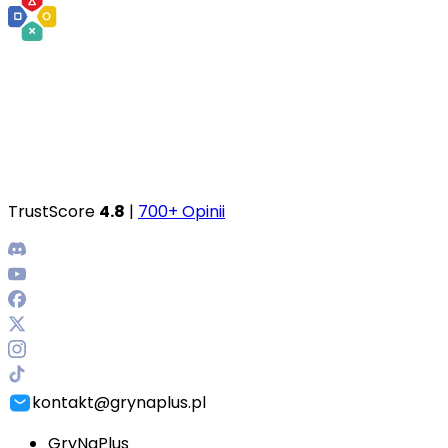
TrustScore
4.8
|
700+ Opinii
kontakt@grynaplus.pl
GryNaPlus