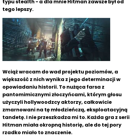
typu stealth - a dla mnie Hitman zawsze był od
tego lepszy.
Wciąż wracam do wad projektu poziomów, a
większość z nich wynika z jego determinacji w
opowiadaniu historii. To nużąca farsa z
pantomimicznymi złoczyńcami, którym głosu
użyczyli hollywoodzcy aktorzy, całkowicie
zmarnowani na tę młodzieńczą, eksploatacyjną
tandetę. I nie przeszkadza mi to. Każda gra z serii
Hitman miała okropną historię, ale do tej pory
rzadko miało to znaczenie.