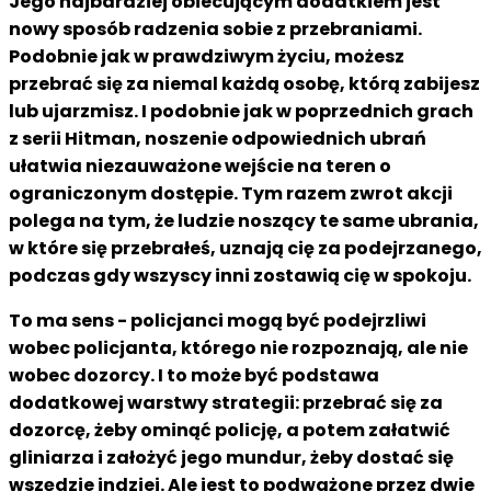
Jego najbardziej obiecującym dodatkiem jest
nowy sposób radzenia sobie z przebraniami.
Podobnie jak w prawdziwym życiu, możesz
przebrać się za niemal każdą osobę, którą zabijesz
lub ujarzmisz. I podobnie jak w poprzednich grach
z serii Hitman, noszenie odpowiednich ubrań
ułatwia niezauważone wejście na teren o
ograniczonym dostępie. Tym razem zwrot akcji
polega na tym, że ludzie noszący te same ubrania,
w które się przebrałeś, uznają cię za podejrzanego,
podczas gdy wszyscy inni zostawią cię w spokoju.
To ma sens - policjanci mogą być podejrzliwi
wobec policjanta, którego nie rozpoznają, ale nie
wobec dozorcy. I to może być podstawa
dodatkowej warstwy strategii: przebrać się za
dozorcę, żeby ominąć policję, a potem załatwić
gliniarza i założyć jego mundur, żeby dostać się
wszędzie indziej. Ale jest to podważone przez dwie