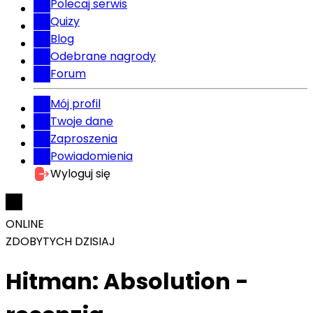
Polecaj serwis
Quizy
Blog
Odebrane nagrody
Forum
Mój profil
Twoje dane
Zaproszenia
Powiadomienia
Wyloguj się
ONLINE
ZDOBYTYCH DZISIAJ
Hitman: Absolution -