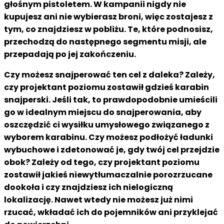
głośnym pistoletem. W kampanii nigdy nie
kupujesz ani nie wybierasz broni, więc zostajesz z
tym, co znajdziesz w pobliżu. Te, które podnosisz,
przechodzą do następnego segmentu misji, ale
przepadają po jej zakończeniu.
Czy możesz snajperować ten cel z daleka? Zależy,
czy projektant poziomu zostawił gdzieś karabin
snajperski. Jeśli tak, to prawdopodobnie umieścili
go w idealnym miejscu do snajperowania, aby
oszczędzić ci wysiłku umysłowego związanego z
wyborem karabinu. Czy możesz podłożyć ładunki
wybuchowe i zdetonować je, gdy twój cel przejdzie
obok? Zależy od tego, czy projektant poziomu
zostawił jakieś niewytłumaczalnie porozrzucane
dookoła i czy znajdziesz ich nielogiczną
lokalizację. Nawet wtedy nie możesz już nimi
rzucać, wkładać ich do pojemników ani przyklejać