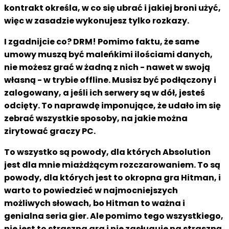
kontrakt określa, w co się ubrać i jakiej broni użyć,
więc w zasadzie wykonujesz tylko rozkazy.
I zgadnijcie co? DRM! Pomimo faktu, że same
umowy muszą być maleńkimi ilościami danych,
nie możesz grać w żadną z nich - nawet w swoją
własną - w trybie offline. Musisz być podłączony i
zalogowany, a jeśli ich serwery są w dół, jesteś
odcięty. To naprawdę imponujące, że udało im się
zebrać wszystkie sposoby, na jakie można
zirytować graczy PC.
To wszystko są powody, dla których Absolution
jest dla mnie miażdżącym rozczarowaniem. To są
powody, dla których jest to okropna gra Hitman, i
warto to powiedzieć w najmocniejszych
możliwych słowach, bo Hitman to ważna i
genialna seria gier. Ale pomimo tego wszystkiego,
nie jest to straszna gra i nie zasługuje na straszną