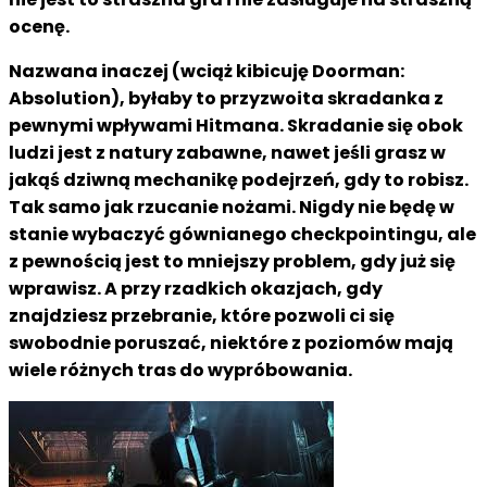
ocenę.
Nazwana inaczej (wciąż kibicuję Doorman:
Absolution), byłaby to przyzwoita skradanka z
pewnymi wpływami Hitmana. Skradanie się obok
ludzi jest z natury zabawne, nawet jeśli grasz w
jakąś dziwną mechanikę podejrzeń, gdy to robisz.
Tak samo jak rzucanie nożami. Nigdy nie będę w
stanie wybaczyć gównianego checkpointingu, ale
z pewnością jest to mniejszy problem, gdy już się
wprawisz. A przy rzadkich okazjach, gdy
znajdziesz przebranie, które pozwoli ci się
swobodnie poruszać, niektóre z poziomów mają
wiele różnych tras do wypróbowania.