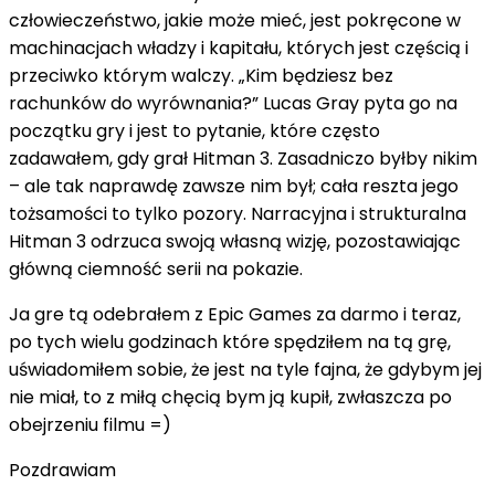
człowieczeństwo, jakie może mieć, jest pokręcone w
machinacjach władzy i kapitału, których jest częścią i
przeciwko którym walczy. „Kim będziesz bez
rachunków do wyrównania?” Lucas Gray pyta go na
początku gry i jest to pytanie, które często
zadawałem, gdy grał Hitman 3. Zasadniczo byłby nikim
– ale tak naprawdę zawsze nim był; cała reszta jego
tożsamości to tylko pozory. Narracyjna i strukturalna
Hitman 3 odrzuca swoją własną wizję, pozostawiając
główną ciemność serii na pokazie.
Ja gre tą odebrałem z Epic Games za darmo i teraz,
po tych wielu godzinach które spędziłem na tą grę,
uświadomiłem sobie, że jest na tyle fajna, że gdybym jej
nie miał, to z miłą chęcią bym ją kupił, zwłaszcza po
obejrzeniu filmu =)
Pozdrawiam