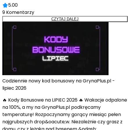
5.00
9
Komentarzy
CZYTAJ DALEJ
Codziennie nowy kod bonusowy na GrynaPlus.pl -
lipiec 2026
🔥 Kody Bonusowe na LIPIEC 2026 🔥 Wakacje odpalone
na 100%, a my na GrynaPlus.pl podkręcamy
temperaturę! Rozpoczynamy gorący miesiąc pełen
najgrubszych drop&oacute;w. Niezależnie czy grasz z
domu, czy z leżaka nad basenem &ndash;