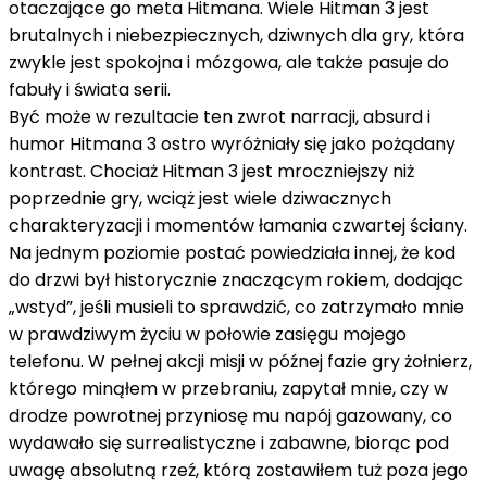
otaczające go meta Hitmana. Wiele Hitman 3 jest
brutalnych i niebezpiecznych, dziwnych dla gry, która
zwykle jest spokojna i mózgowa, ale także pasuje do
fabuły i świata serii.
Być może w rezultacie ten zwrot narracji, absurd i
humor Hitmana 3 ostro wyróżniały się jako pożądany
kontrast. Chociaż Hitman 3 jest mroczniejszy niż
poprzednie gry, wciąż jest wiele dziwacznych
charakteryzacji i momentów łamania czwartej ściany.
Na jednym poziomie postać powiedziała innej, że kod
do drzwi był historycznie znaczącym rokiem, dodając
„wstyd”, jeśli musieli to sprawdzić, co zatrzymało mnie
w prawdziwym życiu w połowie zasięgu mojego
telefonu. W pełnej akcji misji w późnej fazie gry żołnierz,
którego minąłem w przebraniu, zapytał mnie, czy w
drodze powrotnej przyniosę mu napój gazowany, co
wydawało się surrealistyczne i zabawne, biorąc pod
uwagę absolutną rzeź, którą zostawiłem tuż poza jego