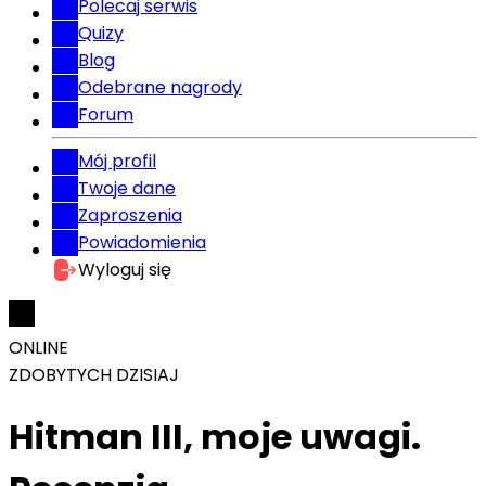
Polecaj serwis
Quizy
Blog
Odebrane nagrody
Forum
Mój profil
Twoje dane
Zaproszenia
Powiadomienia
Wyloguj się
ONLINE
ZDOBYTYCH DZISIAJ
Hitman III, moje uwagi.