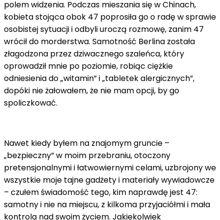
polem widzenia. Podczas mieszania się w Chinach,
kobieta stojąca obok 47 poprosiła go o radę w sprawie
osobistej sytuacji i odbyli uroczą rozmowę, zanim 47
wrócił do morderstwa. Samotność Berlina została
złagodzona przez dziwacznego szaleńca, który
oprowadził mnie po poziomie, robiąc ciężkie
odniesienia do „witamin” i „tabletek alergicznych”,
dopóki nie żałowałem, że nie mam opcji, by go
spoliczkować.
Nawet kiedy byłem na znajomym gruncie –
„bezpieczny” w moim przebraniu, otoczony
pretensjonalnymi i łatwowiernymi celami, uzbrojony we
wszystkie moje tajne gadżety i materiały wywiadowcze
– czułem świadomość tego, kim naprawdę jest 47:
samotny i nie na miejscu, z kilkoma przyjaciółmi i mała
kontrola nad swoim życiem. Jakiekolwiek