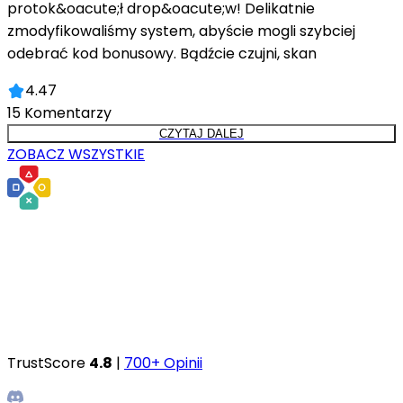
protok&oacute;ł drop&oacute;w! Delikatnie
zmodyfikowaliśmy system, abyście mogli szybciej
odebrać kod bonusowy. Bądźcie czujni, skan
4.47
15
Komentarzy
CZYTAJ DALEJ
ZOBACZ WSZYSTKIE
TrustScore
4.8
|
700+ Opinii