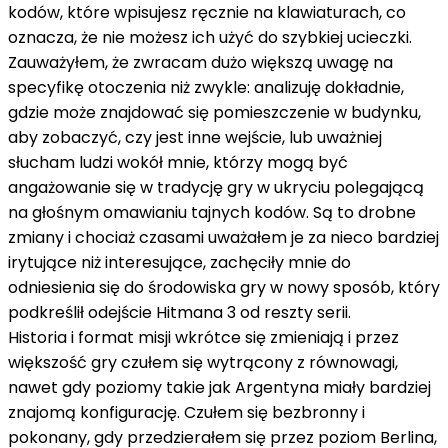
kodów, które wpisujesz ręcznie na klawiaturach, co
oznacza, że ​​nie możesz ich użyć do szybkiej ucieczki.
Zauważyłem, że zwracam dużo większą uwagę na
specyfikę otoczenia niż zwykle: analizuję dokładnie,
gdzie może znajdować się pomieszczenie w budynku,
aby zobaczyć, czy jest inne wejście, lub uważniej
słucham ludzi wokół mnie, którzy mogą być
angażowanie się w tradycję gry w ukryciu polegającą
na głośnym omawianiu tajnych kodów. Są to drobne
zmiany i chociaż czasami uważałem je za nieco bardziej
irytujące niż interesujące, zachęciły mnie do
odniesienia się do środowiska gry w nowy sposób, który
podkreślił odejście Hitmana 3 od reszty serii.
Historia i format misji wkrótce się zmieniają i przez
większość gry czułem się wytrącony z równowagi,
nawet gdy poziomy takie jak Argentyna miały bardziej
znajomą konfigurację. Czułem się bezbronny i
pokonany, gdy przedzierałem się przez poziom Berlina,