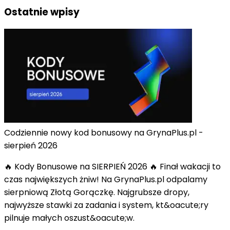
Ostatnie wpisy
Codziennie nowy kod bonusowy na GrynaPlus.pl -
sierpień 2026
🔥 Kody Bonusowe na SIERPIEŃ 2026 🔥 Finał wakacji to
czas największych żniw! Na GrynaPlus.pl odpalamy
sierpniową Złotą Gorączkę. Najgrubsze dropy,
najwyższe stawki za zadania i system, kt&oacute;ry
pilnuje małych oszust&oacute;w.