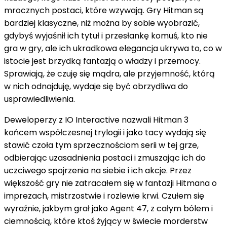
mrocznych postaci, które wzywają. Gry Hitman są
bardziej klasyczne, niż można by sobie wyobrazić,
gdybyś wyjaśnił ich tytuł i przesłankę komuś, kto nie
gra w gry, ale ich ukradkowa elegancja ukrywa to, co w
istocie jest brzydką fantazją o władzy i przemocy.
Sprawiają, że czuję się mądra, ale przyjemność, którą
w nich odnajduję, wydaje się być obrzydliwa do
usprawiedliwienia.
Deweloperzy z IO Interactive nazwali Hitman 3
końcem współczesnej trylogii i jako tacy wydają się
stawić czoła tym sprzecznościom serii w tej grze,
odbierając uzasadnienia postaci i zmuszając ich do
uczciwego spojrzenia na siebie i ich akcje. Przez
większość gry nie zatracałem się w fantazji Hitmana o
imprezach, mistrzostwie i rozlewie krwi. Czułem się
wyraźnie, jakbym grał jako Agent 47, z całym bólem i
ciemnością, które ktoś żyjący w świecie morderstw