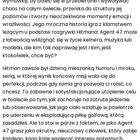
wymówkę, by bawić się w przebieranki i wywoływać
chaos na całym świecie, przenika do struktury jej
poziomów i tworzy nieoczekiwane momenty emocji i
wrażliwości. Jego mroczna historia igra z kłamstwem
leżącym u podstaw rozgrywki Hitmana: Agent 47 może
z łatwością wślizgnąć się w życie kelnera, muzyka lub
modelki, ale kim tak naprawdę jest i kim, jeśli
ktokolwiek, chce być?
Hitman zawsze był dziwną mieszanką humoru i mroku,
serią, w której wynik końcowy misji wabi cię do
perfekcji, podczas gdy sama gra pozwala ci robić, co
chcesz. To zabawne i satysfakcjonujące utopienie celu
w toalecie po tym, jak zachoruje na zatrute jedzenie,
lub obserwowanie, jak jego ciało wzlatuje w powietrze
po uderzeniu w eksplodującą piłkę golfową, którą
zasadziłeś. Ale to stoi w parze z faktem, że jako Agent
47 grasz jako okrutny, nieuczciwy człowiek, który zabije
każdego, kogo każe wspierać interesy potężnych,