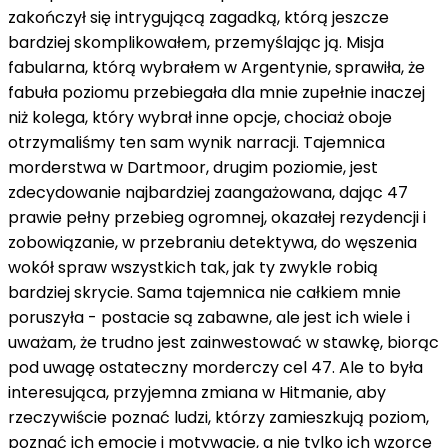
zakończył się intrygującą zagadką, którą jeszcze
bardziej skomplikowałem, przemyślając ją. Misja
fabularna, którą wybrałem w Argentynie, sprawiła, że ​​
fabuła poziomu przebiegała dla mnie zupełnie inaczej
niż kolega, który wybrał inne opcje, chociaż oboje
otrzymaliśmy ten sam wynik narracji. Tajemnica
morderstwa w Dartmoor, drugim poziomie, jest
zdecydowanie najbardziej zaangażowana, dając 47
prawie pełny przebieg ogromnej, okazałej rezydencji i
zobowiązanie, w przebraniu detektywa, do węszenia
wokół spraw wszystkich tak, jak ty zwykle robią
bardziej skrycie. Sama tajemnica nie całkiem mnie
poruszyła - postacie są zabawne, ale jest ich wiele i
uważam, że trudno jest zainwestować w stawkę, biorąc
pod uwagę ostateczny morderczy cel 47. Ale to była
interesująca, przyjemna zmiana w Hitmanie, aby
rzeczywiście poznać ludzi, którzy zamieszkują poziom,
poznać ich emocje i motywacje, a nie tylko ich wzorce