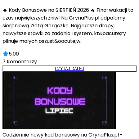
🔥 Kody Bonusowe na SIERPIEŃ 2026 🔥 Finał wakacji to
czas największych żniw! Na GrynaPlus.pl odpalamy
sierpniową Złotą Gorączkę. Najgrubsze dropy,
najwyższe stawki za zadania i system, kt&oacute;ry
pilnuje małych oszust&oacute;w.
5.00
7
Komentarzy
CZYTAJ DALEJ
Codziennie nowy kod bonusowy na GrynaPlus.pl -