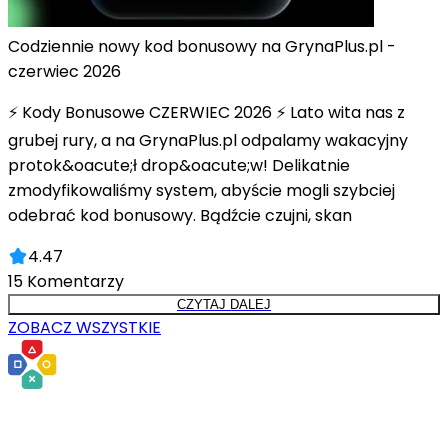
Codziennie nowy kod bonusowy na GrynaPlus.pl -
czerwiec 2026
⚡ Kody Bonusowe CZERWIEC 2026 ⚡ Lato wita nas z
grubej rury, a na GrynaPlus.pl odpalamy wakacyjny
protok&oacute;ł drop&oacute;w! Delikatnie
zmodyfikowaliśmy system, abyście mogli szybciej
odebrać kod bonusowy. Bądźcie czujni, skan
4.47
15
Komentarzy
CZYTAJ DALEJ
ZOBACZ WSZYSTKIE