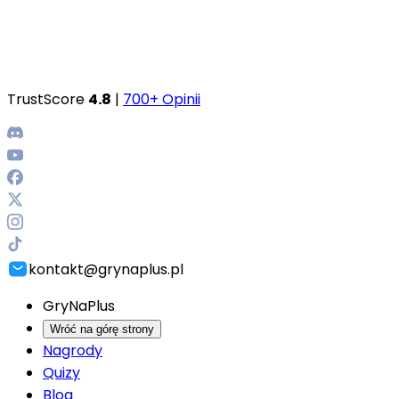
TrustScore
4.8
|
700+ Opinii
kontakt@grynaplus.pl
GryNaPlus
Wróć na górę strony
Nagrody
Quizy
Blog