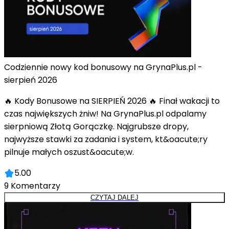
Codziennie nowy kod bonusowy na GrynaPlus.pl -
sierpień 2026
🔥 Kody Bonusowe na SIERPIEŃ 2026 🔥 Finał wakacji to
czas największych żniw! Na GrynaPlus.pl odpalamy
sierpniową Złotą Gorączkę. Najgrubsze dropy,
najwyższe stawki za zadania i system, kt&oacute;ry
pilnuje małych oszust&oacute;w.
5.00
9
Komentarzy
CZYTAJ DALEJ