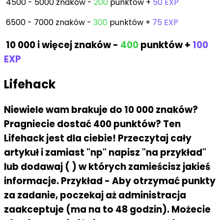
4500 - 5000 znaków -
200
punktów +
50 EXP
6500 - 7000 znaków -
300
punktów +
75 EXP
10 000 i więcej znaków -
400
punktów +
100
EXP
Lifehack
Niewiele wam brakuje do 10 000 znaków?
Pragniecie dostać 400 punktów? Ten
Lifehack jest dla ciebie! Przeczytaj cały
artykuł i zamiast "np" napisz "na przykład"
lub dodawaj ( ) w których zamieścisz jakieś
informacje. Przykład - Aby otrzymać punkty
za zadanie, poczekaj aż administracja
zaakceptuje (ma na to 48 godzin). Możecie