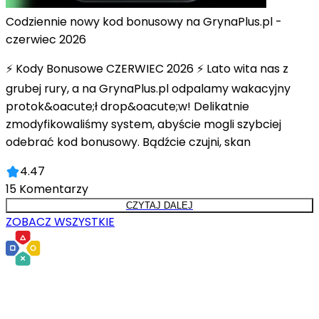
Codziennie nowy kod bonusowy na GrynaPlus.pl -
czerwiec 2026
⚡ Kody Bonusowe CZERWIEC 2026 ⚡ Lato wita nas z
grubej rury, a na GrynaPlus.pl odpalamy wakacyjny
protok&oacute;ł drop&oacute;w! Delikatnie
zmodyfikowaliśmy system, abyście mogli szybciej
odebrać kod bonusowy. Bądźcie czujni, skan
4.47
15
Komentarzy
CZYTAJ DALEJ
ZOBACZ WSZYSTKIE