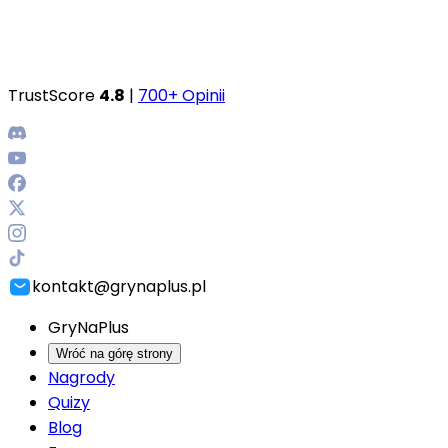
TrustScore
4.8
|
700+ Opinii
kontakt@grynaplus.pl
GryNaPlus
Wróć na górę strony
Nagrody
Quizy
Blog