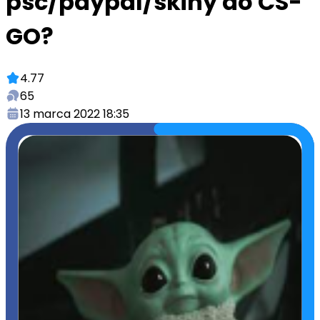
psc/paypal/skiny do CS-
GO?
4.77
65
13 marca 2022 18:35