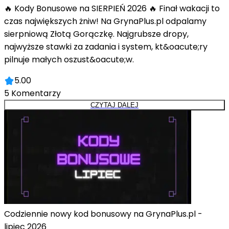
🔥 Kody Bonusowe na SIERPIEŃ 2026 🔥 Finał wakacji to
czas największych żniw! Na GrynaPlus.pl odpalamy
sierpniową Złotą Gorączkę. Najgrubsze dropy,
najwyższe stawki za zadania i system, kt&oacute;ry
pilnuje małych oszust&oacute;w.
5.00
5
Komentarzy
CZYTAJ DALEJ
Codziennie nowy kod bonusowy na GrynaPlus.pl -
lipiec 2026