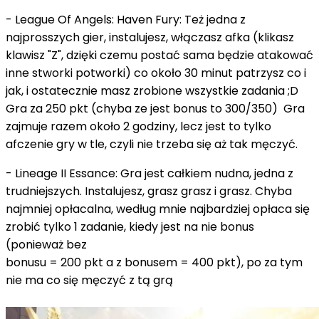
- League Of Angels: Haven Fury: Też jedna z
najprosszych gier, instalujesz, włączasz afka (klikasz
klawisz "Z", dzięki czemu postać sama będzie atakować
inne stworki potworki) co około 30 minut patrzysz co i
jak, i ostatecznie masz zrobione wszystkie zadania ;D
Gra za 250 pkt (chyba ze jest bonus to 300/350) Gra
zajmuje razem około 2 godziny, lecz jest to tylko
afczenie gry w tle, czyli nie trzeba się aż tak męczyć.
- Lineage II Essance: Gra jest całkiem nudna, jedna z
trudniejszych. Instalujesz, grasz grasz i grasz. Chyba
najmniej opłacalna, według mnie najbardziej opłaca się
zrobić tylko 1 zadanie, kiedy jest na nie bonus
(ponieważ bez
bonusu = 200 pkt a z bonusem = 400 pkt), po za tym
nie ma co się męczyć z tą grą