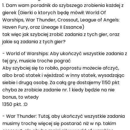
1. Dam wam poradnik do szybszego zrobienia każdej z
gierek (Gierki o ktorych będę mówił: World Of
Warships, War Thunder, Crossout, League of Angels:
Haven Fury, oraz Lineage II Essance)
tak więc jak szybciej zrobić zadania z tych gier, oraz
jakie są zadania z tych gier?
- World of Warships: Aby ukończyć wszystkie zadania z
tej gry, musicie troche pograć
Aby szybciej się to robiło, poprostu możecie afczyć,
albo brać statek i wjeżdzać w inny statek, wysadzając
siebie i drugą osobę. Za całą grę dostajemy 1150 pkt
chyba że zrobicie zadanie nr. 1 kiedy będzie na nie
bonus, to wtedy
1350 pkt. :D
- War Thunder: Tutaj, aby ukończyć wszystkie zadania
musimy trochę więcej się postarać niż w np. takim