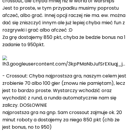
crossout, ale chyba mniej niż w world of warships
Jest to proste, w tym przypadku musimy poprostu
afczeć, albo grać. Innej opcji raczej nie ma. ew. można
dać się zniszczyć innym ale już lepiej chyba mieć fun z
rozgrywki i grać albo afczeć :D
Za grę dostajemy 850 pkt, chyba że bedzie bonus na 1
zadanie to 950pkt.
- Crossout: Chyba najprostsza gra, naszym celem jest
zrobienie 70 albo 100 gier (znowu nie pamiętam), lecz
jest to bardzo proste. Wystarczy wchodzić oraz
wychodzić z rund, a runda automatycznie nam się
zaliczy. DOSŁOWNIE
najprostsza gra na gnp. Sam crossout zajmuje ok. 20
minut roboty a dostajemy za niego 850 pkt (chb że
jest bonus, no to 950)