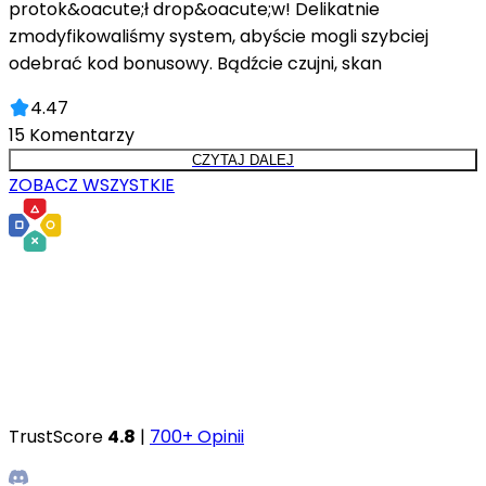
protok&oacute;ł drop&oacute;w! Delikatnie
zmodyfikowaliśmy system, abyście mogli szybciej
odebrać kod bonusowy. Bądźcie czujni, skan
4.47
15
Komentarzy
CZYTAJ DALEJ
ZOBACZ WSZYSTKIE
TrustScore
4.8
|
700+ Opinii