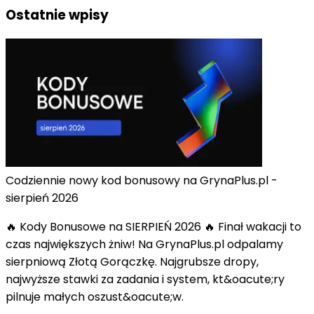
Ostatnie wpisy
Codziennie nowy kod bonusowy na GrynaPlus.pl -
sierpień 2026
🔥 Kody Bonusowe na SIERPIEŃ 2026 🔥 Finał wakacji to
czas największych żniw! Na GrynaPlus.pl odpalamy
sierpniową Złotą Gorączkę. Najgrubsze dropy,
najwyższe stawki za zadania i system, kt&oacute;ry
pilnuje małych oszust&oacute;w.