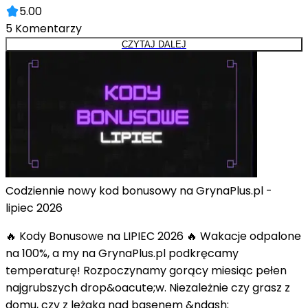
5.00
5
Komentarzy
CZYTAJ DALEJ
Codziennie nowy kod bonusowy na GrynaPlus.pl -
lipiec 2026
🔥 Kody Bonusowe na LIPIEC 2026 🔥 Wakacje odpalone
na 100%, a my na GrynaPlus.pl podkręcamy
temperaturę! Rozpoczynamy gorący miesiąc pełen
najgrubszych drop&oacute;w. Niezależnie czy grasz z
domu, czy z leżaka nad basenem &ndash;