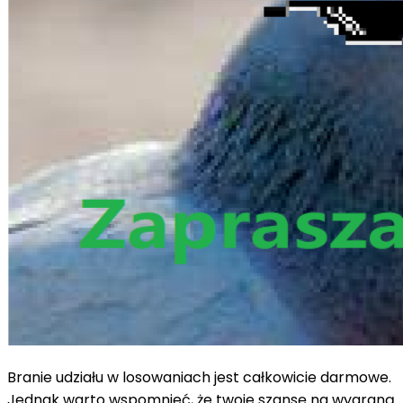
Branie udziału w losowaniach jest całkowicie darmowe.
Jednak warto wspomnieć, że twoje szansę na wygraną