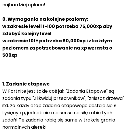
najbardziej opłaca!
0. Wymagania na kolejne poziomy:
w zakresie leveli 1-100 potrzeba 75,000xp aby
zdobyć kolejny level
w zakresie 101+ potrzeba 50,000xp i z każdym
poziomem zapotrzebowanie na xp wzrasta o
500xp
1. Zadanie etapowe
W Fortnite jest takie coś jak "Zadania Etapowe" są
zadania typu "Zlikwiduj przeciwników", "zniszcz drzewa"
itd. za każdy etap zadania etapowego dostaje się 8
tysięcy xp, jednak nie ma sensu na siłę robić tych
zadań! Te zadania robią się same w trakcie grania
normalnych gierek!