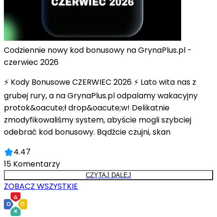
Codziennie nowy kod bonusowy na GrynaPlus.pl -
czerwiec 2026
⚡ Kody Bonusowe CZERWIEC 2026 ⚡ Lato wita nas z
grubej rury, a na GrynaPlus.pl odpalamy wakacyjny
protok&oacute;ł drop&oacute;w! Delikatnie
zmodyfikowaliśmy system, abyście mogli szybciej
odebrać kod bonusowy. Bądźcie czujni, skan
4.47
15
Komentarzy
CZYTAJ DALEJ
ZOBACZ WSZYSTKIE