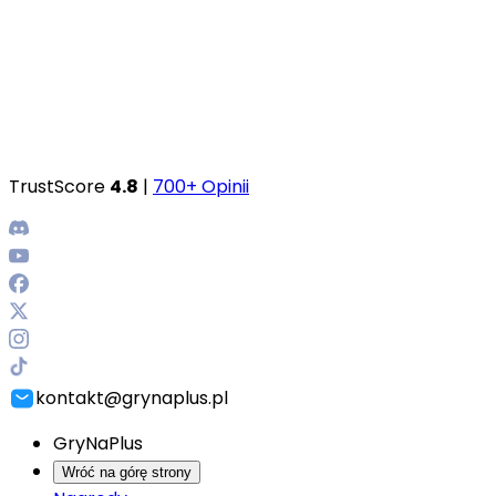
TrustScore
4.8
|
700+ Opinii
kontakt@grynaplus.pl
GryNaPlus
Wróć na górę strony