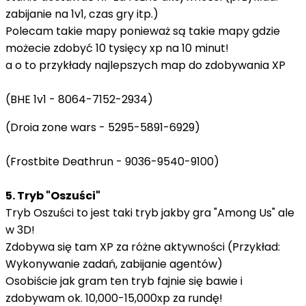
zabijanie na 1v1, czas gry itp.)
Polecam takie mapy ponieważ są takie mapy gdzie
możecie zdobyć 10 tysięcy xp na 10 minut!
a o to przykłady najlepszych map do zdobywania XP
(BHE 1v1 - 8064-7152-2934)
(Droia zone wars - 5295-5891-6929)
(Frostbite Deathrun - 9036-9540-9100)
5. Tryb "Oszuści"
Tryb Oszuści to jest taki tryb jakby gra "Among Us" ale
w 3D!
Zdobywa się tam XP za różne aktywności (Przykład:
Wykonywanie zadań, zabijanie agentów)
Osobiście jak gram ten tryb fajnie się bawie i
zdobywam ok. 10,000-15,000xp za rundę!