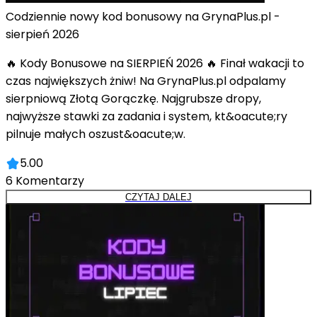
Codziennie nowy kod bonusowy na GrynaPlus.pl -
sierpień 2026
🔥 Kody Bonusowe na SIERPIEŃ 2026 🔥 Finał wakacji to
czas największych żniw! Na GrynaPlus.pl odpalamy
sierpniową Złotą Gorączkę. Najgrubsze dropy,
najwyższe stawki za zadania i system, kt&oacute;ry
pilnuje małych oszust&oacute;w.
5.00
6
Komentarzy
CZYTAJ DALEJ