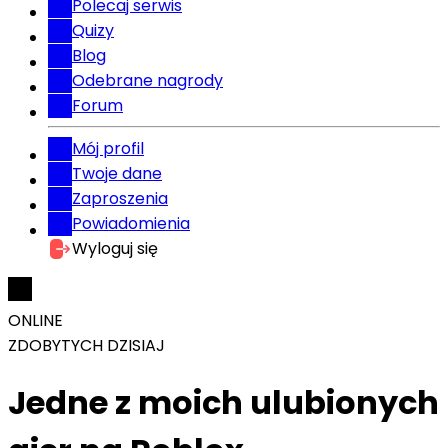
Polecaj serwis
Quizy
Blog
Odebrane nagrody
Forum
Mój profil
Twoje dane
Zaproszenia
Powiadomienia
Wyloguj się
ONLINE
ZDOBYTYCH DZISIAJ
Jedne z moich ulubionych