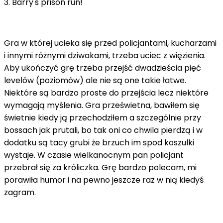
3. Barry's prison run!
Gra w której ucieka się przed policjantami, kucharzami
i innymi różnymi dziwakami, trzeba uciec z więzienia.
Aby ukończyć grę trzeba przejść dwadzieścia pięć
levelów (poziomów) ale nie są one takie łatwe.
Niektóre są bardzo proste do przejścia lecz niektóre
wymagają myślenia. Gra prześwietna, bawiłem się
świetnie kiedy ją przechodziłem a szczególnie przy
bossach jak prutali, bo tak oni co chwila pierdzą i w
dodatku są tacy grubi że brzuch im spod koszulki
wystaje. W czasie wielkanocnym pan policjant
przebrał się za króliczka. Grę bardzo polecam, mi
porawiła humor i na pewno jeszcze raz w nią kiedyś
zagram.