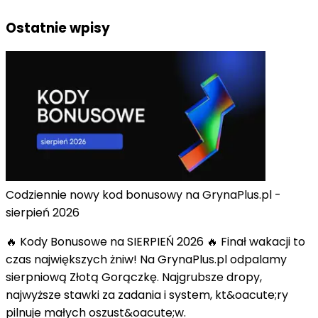
Ostatnie wpisy
Codziennie nowy kod bonusowy na GrynaPlus.pl -
sierpień 2026
🔥 Kody Bonusowe na SIERPIEŃ 2026 🔥 Finał wakacji to
czas największych żniw! Na GrynaPlus.pl odpalamy
sierpniową Złotą Gorączkę. Najgrubsze dropy,
najwyższe stawki za zadania i system, kt&oacute;ry
pilnuje małych oszust&oacute;w.