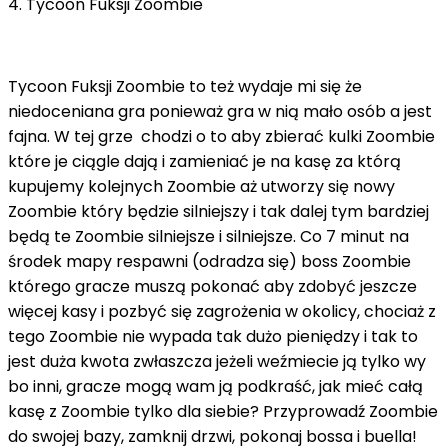
4. Tycoon Fuksji Zoombie
Tycoon Fuksji Zoombie to też wydaje mi się że
niedoceniana gra ponieważ gra w nią mało osób a jest
fajna. W tej grze chodzi o to aby zbierać kulki Zoombie
które je ciągle dają i zamieniać je na kasę za którą
kupujemy kolejnych Zoombie aż utworzy się nowy
Zoombie który będzie silniejszy i tak dalej tym bardziej
będą te Zoombie silniejsze i silniejsze. Co 7 minut na
środek mapy respawni (odradza się) boss Zoombie
którego gracze muszą pokonać aby zdobyć jeszcze
więcej kasy i pozbyć się zagrożenia w okolicy, chociaż z
tego Zoombie nie wypada tak dużo pieniędzy i tak to
jest duża kwota zwłaszcza jeżeli weźmiecie ją tylko wy
bo inni, gracze mogą wam ją podkraść, jak mieć całą
kasę z Zoombie tylko dla siebie? Przyprowadź Zoombie
do swojej bazy, zamknij drzwi, pokonaj bossa i buella!