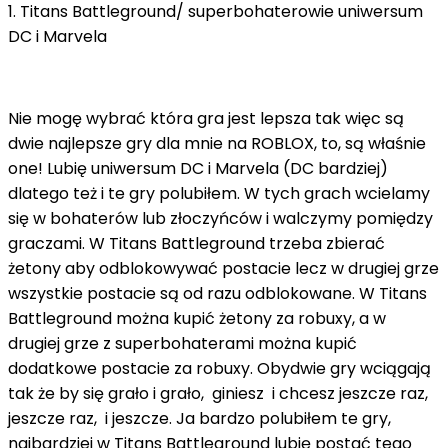
1. Titans Battleground/ superbohaterowie uniwersum
DC i Marvela
Nie mogę wybrać która gra jest lepsza tak więc są
dwie najlepsze gry dla mnie na ROBLOX, to, są właśnie
one! Lubię uniwersum DC i Marvela (DC bardziej)
dlatego też i te gry polubiłem. W tych grach wcielamy
się w bohaterów lub złoczyńców i walczymy pomiędzy
graczami. W Titans Battleground trzeba zbierać
żetony aby odblokowywać postacie lecz w drugiej grze
wszystkie postacie są od razu odblokowane. W Titans
Battleground można kupić żetony za robuxy, a w
drugiej grze z superbohaterami można kupić
dodatkowe postacie za robuxy. Obydwie gry wciągają
tak że by się grało i grało, giniesz i chcesz jeszcze raz,
jeszcze raz, i jeszcze. Ja bardzo polubiłem te gry,
najbardziej w Titans Battleground lubię postać tego