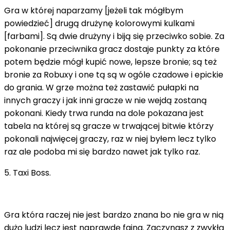
Gra w której naparzamy [jeżeli tak mógłbym
powiedzieć] drugą drużynę kolorowymi kulkami
[farbami]. Są dwie drużyny i biją się przeciwko sobie. Za
pokonanie przeciwnika gracz dostaje punkty za które
potem będzie mógł kupić nowe, lepsze bronie; są też
bronie za Robuxy i one tą są w ogóle czadowe i epickie
do grania. W grze można też zastawić pułapki na
innych graczy i jak inni gracze w nie wejdą zostaną
pokonani. Kiedy trwa runda na dole pokazana jest
tabela na której są gracze w trwającej bitwie którzy
pokonali najwięcej graczy, raz w niej byłem lecz tylko
raz ale podoba mi się bardzo nawet jak tylko raz.
5. Taxi Boss.
Gra która raczej nie jest bardzo znana bo nie gra w nią
dużo ludzi lecz jest naprawdę fajna. Zaczynasz z zwykłą