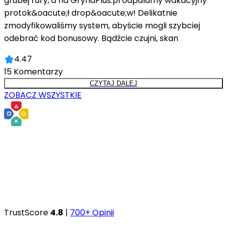
grubej rury, a na GrynaPlus.pl odpalamy wakacyjny
protok&oacute;ł drop&oacute;w! Delikatnie
zmodyfikowaliśmy system, abyście mogli szybciej
odebrać kod bonusowy. Bądźcie czujni, skan
4.47
15
Komentarzy
CZYTAJ DALEJ
ZOBACZ WSZYSTKIE
TrustScore
4.8
|
700+ Opinii