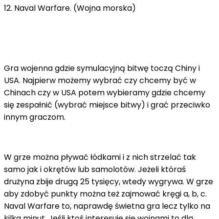
12. Naval Warfare. (Wojna morska)
Gra wojenna gdzie symulacyjną bitwę toczą Chiny i
USA. Najpierw możemy wybrać czy chcemy być w
Chinach czy w USA potem wybieramy gdzie chcemy
się zespałnić (wybrać miejsce bitwy) i grać przeciwko
innym graczom.
W grze można pływać łódkami i z nich strzelać tak
samo jak i okrętów lub samolotów. Jeżeli któraś
drużyna zbije drugą 25 tysięcy, wtedy wygrywa. W grze
aby zdobyć punkty można też zajmować kręgi a, b, c.
Naval Warfare to, naprawdę świetna gra lecz tylko na
kilka minut. Jeśli ktoś interesuje się wojnami to dla