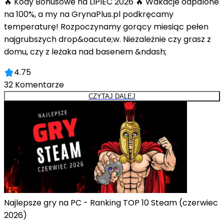
🔥 Kody Bonusowe na LIPIEC 2026 🔥 Wakacje odpalone
na 100%, a my na GrynaPlus.pl podkręcamy
temperaturę! Rozpoczynamy gorący miesiąc pełen
najgrubszych drop&oacute;w. Niezależnie czy grasz z
domu, czy z leżaka nad basenem &ndash;
4.75
32
Komentarze
CZYTAJ DALEJ
Najlepsze gry na PC - Ranking TOP 10 Steam (czerwiec
2026)