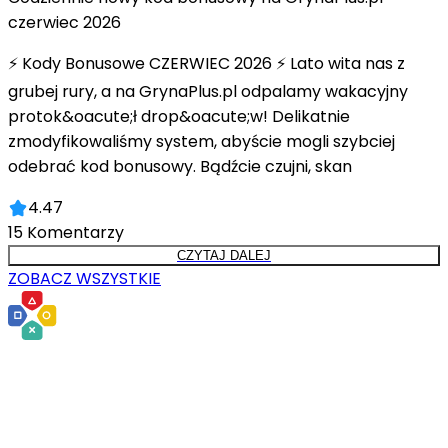
czerwiec 2026
⚡ Kody Bonusowe CZERWIEC 2026 ⚡ Lato wita nas z
grubej rury, a na GrynaPlus.pl odpalamy wakacyjny
protok&oacute;ł drop&oacute;w! Delikatnie
zmodyfikowaliśmy system, abyście mogli szybciej
odebrać kod bonusowy. Bądźcie czujni, skan
4.47
15
Komentarzy
CZYTAJ DALEJ
ZOBACZ WSZYSTKIE