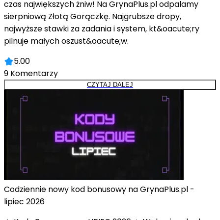
czas największych żniw! Na GrynaPlus.pl odpalamy
sierpniową Złotą Gorączkę. Najgrubsze dropy,
najwyższe stawki za zadania i system, kt&oacute;ry
pilnuje małych oszust&oacute;w.
5.00
9
Komentarzy
CZYTAJ DALEJ
Codziennie nowy kod bonusowy na GrynaPlus.pl -
lipiec 2026