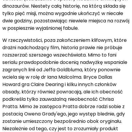
dinozaurów. Niestety całą historię, na którą składa się
tylko pięć misji, można wygodnie ukończyć w niecałe
dwie godziny, pozostawiając niewiele miejsca na rozwój
w pospiesznie wyjaśnionej fabule.
W rzeczywistości, poza zakończeniem klifowym, które
drażni nadchodzący film, historia prawie nie próbuje
rozszerzać szerszego wszechświata. Mimo to fani
serialu prawdopodobnie docenią nadwyżkę wspaniale
zagranych linii od Jeffa Goldbluma, który ponownie
wciela się w rolę dr Iana Malcolma. Bryce Dallas
Howard gra Claire Dearing i kilku innych członków
obsady, którzy również powracają, ale ich obecność
podkreśla tylko zauważalną nieobecność Chrisa
Pratta. Mimo że zastępca Pratta dobrze radzi sobie z
postacią Owena Grady'ego, jego występ blednie, gdy
zostanie umieszczony bezpośrednio obok oryginału.
Niezależnie od tego, czy jest to zrozumiały produkt