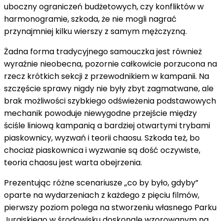
uboczny ograniczeń budżetowych, czy konfliktów w
harmonogramie, szkoda, że ​​nie mogli nagrać
przynajmniej kilku wierszy z samym mężczyzną.
Żadna forma tradycyjnego samouczka jest również
wyraźnie nieobecna, pozornie całkowicie porzucona na
rzecz krótkich sekcji z przewodnikiem w kampanii. Na
szczęście sprawy nigdy nie były zbyt zagmatwane, ale
brak możliwości szybkiego odświeżenia podstawowych
mechanik powoduje niewygodne przejście między
ściśle liniową kampanią a bardziej otwartymi trybami
piaskownicy, wyzwań i teorii chaosu. Szkoda też, bo
chociaż piaskownica i wyzwanie są dość oczywiste,
teoria chaosu jest warta obejrzenia.
Prezentując różne scenariusze „co by było, gdyby”
oparte na wydarzeniach z każdego z pięciu filmów,
pierwszy poziom polega na stworzeniu własnego Parku
Jurajskiego w środowisku doskonale wzorowanym na