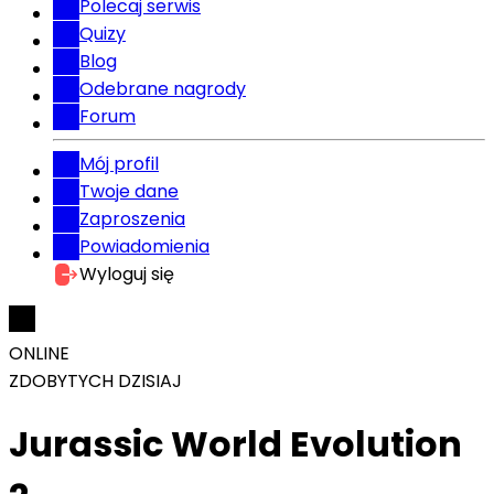
Polecaj serwis
Quizy
Blog
Odebrane nagrody
Forum
Mój profil
Twoje dane
Zaproszenia
Powiadomienia
Wyloguj się
ONLINE
ZDOBYTYCH DZISIAJ
Jurassic World Evolution