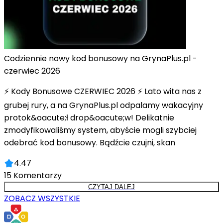
Codziennie nowy kod bonusowy na GrynaPlus.pl -
czerwiec 2026
⚡ Kody Bonusowe CZERWIEC 2026 ⚡ Lato wita nas z
grubej rury, a na GrynaPlus.pl odpalamy wakacyjny
protok&oacute;ł drop&oacute;w! Delikatnie
zmodyfikowaliśmy system, abyście mogli szybciej
odebrać kod bonusowy. Bądźcie czujni, skan
4.47
15
Komentarzy
CZYTAJ DALEJ
ZOBACZ WSZYSTKIE