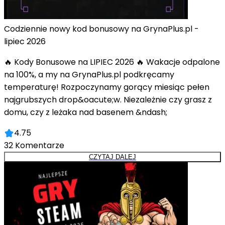
Codziennie nowy kod bonusowy na GrynaPlus.pl -
lipiec 2026
🔥 Kody Bonusowe na LIPIEC 2026 🔥 Wakacje odpalone
na 100%, a my na GrynaPlus.pl podkręcamy
temperaturę! Rozpoczynamy gorący miesiąc pełen
najgrubszych drop&oacute;w. Niezależnie czy grasz z
domu, czy z leżaka nad basenem &ndash;
4.75
32
Komentarze
CZYTAJ DALEJ