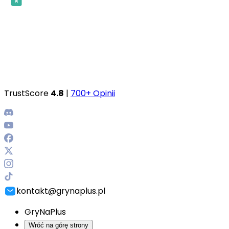
TrustScore
4.8
|
700+ Opinii
kontakt@grynaplus.pl
GryNaPlus
Wróć na górę strony