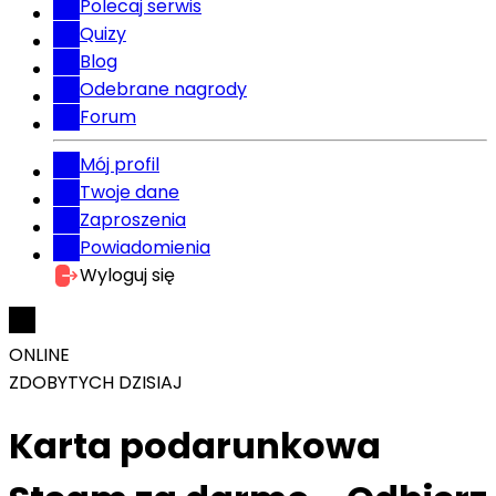
Polecaj serwis
Quizy
Blog
Odebrane nagrody
Forum
Mój profil
Twoje dane
Zaproszenia
Powiadomienia
Wyloguj się
ONLINE
ZDOBYTYCH DZISIAJ
Karta podarunkowa