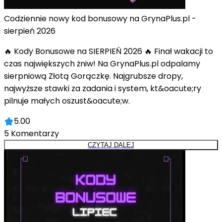
Codziennie nowy kod bonusowy na GrynaPlus.pl -
sierpień 2026
🔥 Kody Bonusowe na SIERPIEŃ 2026 🔥 Finał wakacji to
czas największych żniw! Na GrynaPlus.pl odpalamy
sierpniową Złotą Gorączkę. Najgrubsze dropy,
najwyższe stawki za zadania i system, kt&oacute;ry
pilnuje małych oszust&oacute;w.
5.00
5
Komentarzy
CZYTAJ DALEJ