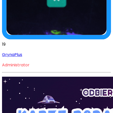
19
GrynaPlus
Administrator