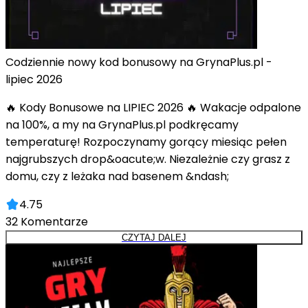
Codziennie nowy kod bonusowy na GrynaPlus.pl -
lipiec 2026
🔥 Kody Bonusowe na LIPIEC 2026 🔥 Wakacje odpalone
na 100%, a my na GrynaPlus.pl podkręcamy
temperaturę! Rozpoczynamy gorący miesiąc pełen
najgrubszych drop&oacute;w. Niezależnie czy grasz z
domu, czy z leżaka nad basenem &ndash;
4.75
32
Komentarze
CZYTAJ DALEJ