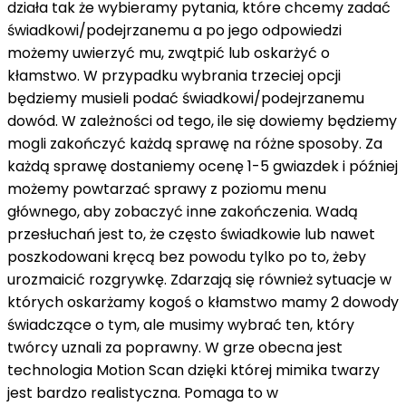
działa tak że wybieramy pytania, które chcemy zadać
świadkowi/podejrzanemu a po jego odpowiedzi
możemy uwierzyć mu, zwątpić lub oskarżyć o
kłamstwo. W przypadku wybrania trzeciej opcji
będziemy musieli podać świadkowi/podejrzanemu
dowód. W zależności od tego, ile się dowiemy będziemy
mogli zakończyć każdą sprawę na różne sposoby. Za
każdą sprawę dostaniemy ocenę 1-5 gwiazdek i później
możemy powtarzać sprawy z poziomu menu
głównego, aby zobaczyć inne zakończenia. Wadą
przesłuchań jest to, że często świadkowie lub nawet
poszkodowani kręcą bez powodu tylko po to, żeby
urozmaicić rozgrywkę. Zdarzają się również sytuacje w
których oskarżamy kogoś o kłamstwo mamy 2 dowody
świadczące o tym, ale musimy wybrać ten, który
twórcy uznali za poprawny. W grze obecna jest
technologia Motion Scan dzięki której mimika twarzy
jest bardzo realistyczna. Pomaga to w