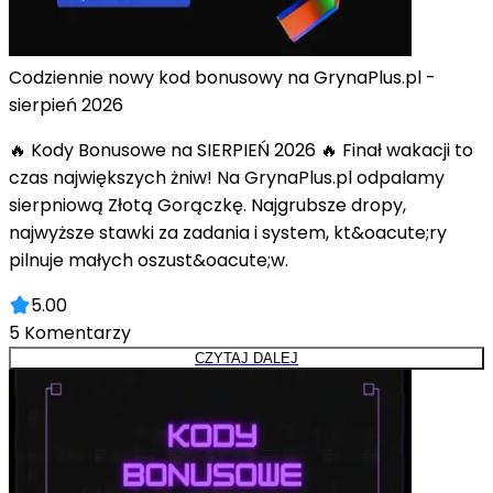
Codziennie nowy kod bonusowy na GrynaPlus.pl -
sierpień 2026
🔥 Kody Bonusowe na SIERPIEŃ 2026 🔥 Finał wakacji to
czas największych żniw! Na GrynaPlus.pl odpalamy
sierpniową Złotą Gorączkę. Najgrubsze dropy,
najwyższe stawki za zadania i system, kt&oacute;ry
pilnuje małych oszust&oacute;w.
5.00
5
Komentarzy
CZYTAJ DALEJ