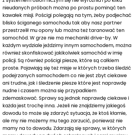
z systemem osłon niczym się nie wyróżnia i po kilku
nieudanych próbach można po prostu pominąć ten
kawałek misji. Pościgi polegają na tym, żeby podjechać
blisko ściganego samochodu tak aby nasz partner
przestrzelił mu opony lub można też taranować ten
samochód. W grze nie ma mechaniki drive-by. W
każdym wydziale jeździmy innym samochodem, można
również skonfiskować jakikolwiek samochód w imię
policji. Są również pościgi piesze, które są całkiem
proste. Pojawiają się też misje w których trzeba śledzić
podejrzanych samochodem co nie jest zbyt ciekawe
ani trudne, jak i śledzenie piesze które jest naprawdę
nudne i czasem można się przypadkiem
zdemaskować. Sprawy są jednak naprawdę ciekawe i
każda jest trochę inna. Jeżeli nie znajdziemy jakiegoś
dowodu to może się zdarzyć sytuacja, że ktoś kłamie,
ale my nie możemy mu tego zarzucić, ponieważ nie
mamy na to dowodu. Zdarzają się sprawy, w których