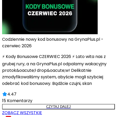
Codziennie nowy kod bonusowy na GrynaPlus.pl -
czerwiec 2026
⚡ Kody Bonusowe CZERWIEC 2026 ⚡ Lato wita nas z
grubej rury, a na GrynaPlus.pl odpalamy wakacyjny
protok&oacute;ł drop&oacute;w! Delikatnie
zmodyfikowaliśmy system, abyście mogli szybciej
odebrać kod bonusowy. Bądźcie czujni, skan
4.47
15
Komentarzy
CZYTAJ DALEJ
ZOBACZ WSZYSTKIE