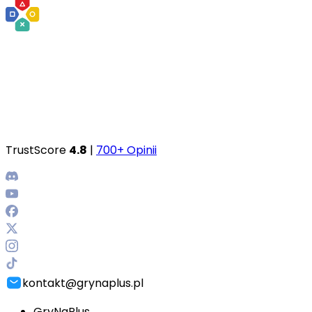
TrustScore
4.8
|
700+ Opinii
kontakt@grynaplus.pl
GryNaPlus