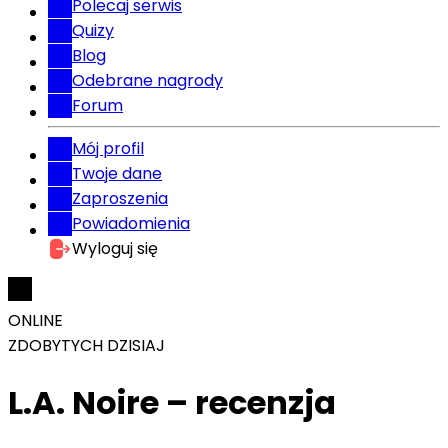
Polecaj serwis
Quizy
Blog
Odebrane nagrody
Forum
Mój profil
Twoje dane
Zaproszenia
Powiadomienia
Wyloguj się
ONLINE
ZDOBYTYCH DZISIAJ
L.A. Noire – recenzja