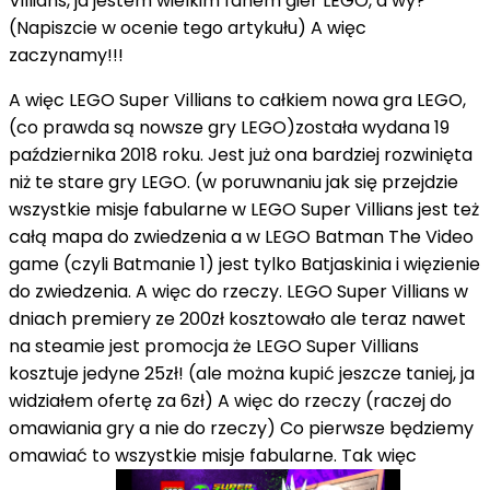
Villians, ja jestem wielkim fanem gier LEGO, a wy?
(Napiszcie w ocenie tego artykułu) A więc
zaczynamy!!!
A więc LEGO Super Villians to całkiem nowa gra LEGO,
(co prawda są nowsze gry LEGO)została wydana 19
października 2018 roku. Jest już ona bardziej rozwinięta
niż te stare gry LEGO. (w poruwnaniu jak się przejdzie
wszystkie misje fabularne w LEGO Super Villians jest też
całą mapa do zwiedzenia a w LEGO Batman The Video
game (czyli Batmanie 1) jest tylko Batjaskinia i więzienie
do zwiedzenia. A więc do rzeczy. LEGO Super Villians w
dniach premiery ze 200zł kosztowało ale teraz nawet
na steamie jest promocja że LEGO Super Villians
kosztuje jedyne 25zł! (ale można kupić jeszcze taniej, ja
widziałem ofertę za 6zł) A więc do rzeczy (raczej do
omawiania gry a nie do rzeczy) Co pierwsze będziemy
omawiać to wszystkie misje fabularne. Tak więc