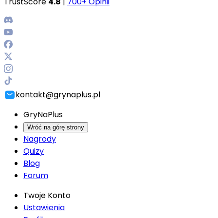
TrustScore
4.8
|
700+ Opinii
kontakt@grynaplus.pl
GryNaPlus
Wróć na górę strony
Nagrody
Quizy
Blog
Forum
Twoje Konto
Ustawienia