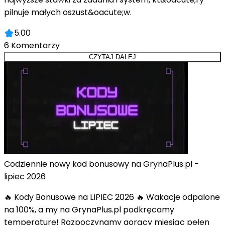
pilnuje małych oszust&oacute;w.
5.00
6
Komentarzy
CZYTAJ DALEJ
Codziennie nowy kod bonusowy na GrynaPlus.pl -
lipiec 2026
🔥 Kody Bonusowe na LIPIEC 2026 🔥 Wakacje odpalone
na 100%, a my na GrynaPlus.pl podkręcamy
temperaturę! Rozpoczynamy gorący miesiąc pełen