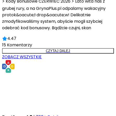
⚡ Kody Bonusowe CZERWIEC 2026 ⚡ Lato wita nas z
grubej rury, a na GrynaPlus.pl odpalamy wakacyjny
protok&oacute;ł drop&oacute;w! Delikatnie
zmodyfikowaliśmy system, abyście mogli szybciej
odebrać kod bonusowy. Bądźcie czujni, skan
4.47
15
Komentarzy
CZYTAJ DALEJ
ZOBACZ WSZYSTKIE