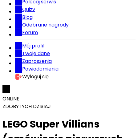
Polecaj serwis
Quizy
Blog
Odebrane nagrody
Forum
Mój profil
Twoje dane
Zaproszenia
Powiadomienia
Wyloguj się
ONLINE
ZDOBYTYCH DZISIAJ
LEGO Super Villians