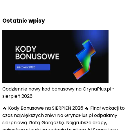
Ostatnie wpisy
Codziennie nowy kod bonusowy na GrynaPlus.pl -
sierpień 2026
🔥 Kody Bonusowe na SIERPIEŃ 2026 🔥 Finał wakacji to
czas największych żniw! Na GrynaPlus.pl odpalamy
sierpniową Złotą Gorączkę. Najgrubsze dropy,
najwyższe stawki za zadania i system, kt&oacute;ry