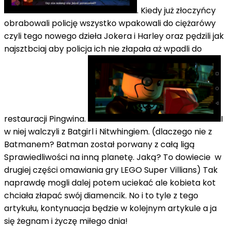
. Kiedy już złoczyńcy
obrabowali policję wszystko wpakowali do ciężarówy
czyli tego nowego dzieła Jokera i Harley oraz pędzili jak
najsztbciaj aby policja ich nie złapała aż wpadli do
restauracji Pingwina.
I
w niej walczyli z Batgirl i Nitwhingiem. (dlaczego nie z
Batmanem? Batman został porwany z całą ligą
Sprawiedliwości na inną planetę. Jaką? To dowiecie w
drugiej części omawiania gry LEGO Super Villians) Tak
naprawdę mogli dalej potem uciekać ale kobieta kot
chciała złapać swój diamencik. No i to tyle z tego
artykułu, kontynuacja będzie w kolejnym artykule a ja
się żegnam i życzę miłego dnia!