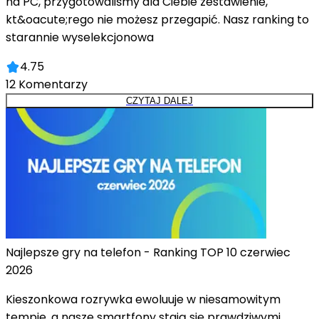
na PC, przygotowaliśmy dla Ciebie zestawienie,
kt&oacute;rego nie możesz przegapić. Nasz ranking to
starannie wyselekcjonowa
4.75
12
Komentarzy
CZYTAJ DALEJ
Najlepsze gry na telefon - Ranking TOP 10 czerwiec
2026
Kieszonkowa rozrywka ewoluuje w niesamowitym
tempie, a nasze smartfony stają się prawdziwymi