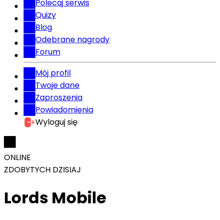
Polecaj serwis
Quizy
Blog
Odebrane nagrody
Forum
Mój profil
Twoje dane
Zaproszenia
Powiadomienia
Wyloguj się
ONLINE
ZDOBYTYCH DZISIAJ
Lords Mobile