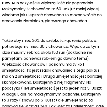
runy. Run oczywiście większą ilość niż poprzednio.
Maksymalny lv chowańca to 60. Jak już mniej więcej
wiadomo jak ulepszać chowańca to można wrócić do
omawiania ziemiołaka, pierwszego chowańca.
Także aby mieć 20% do szybkości łączenia paktów,
potrzebujemy mieć 60lv chowańca. Więc co za tym
idzie musimy zebrać około 150 run (dokładnie nie
pamiętam, ponieważ robiłem go dawno temu).
Większość chowańców 1 poziomu ma tylko 1
umiejętność. To jest rzadki chowaniec z tego paktu i
ma on 2 umiejętności. Druga umiejętność jest bardziej
skomplikowana. Dostajemy z niej fragmenty. Na
poaczyku ( 1lvl umiejętności) jest to jeden raz 5-30szt
w ciągu 3 dni. Na maksymalnym poziomie. Dostajemy
to 3 razy ( znowu po 5-30szt) ale umiejętność ta
odnawia się w ciągu 24h. Tak więc ta umiejętność daje