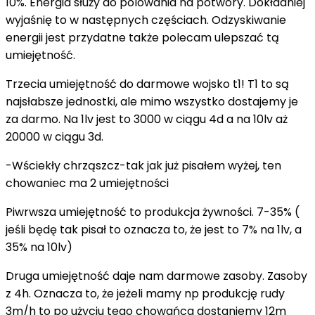
10%. Energia służy do polowania na potwory. Dokładniej
wyjaśnię to w następnych częściach. Odzyskiwanie
energii jest przydatne także polecam ulepszać tą
umiejętność.
Trzecia umiejętność do darmowe wojsko t1! T1 to są
najsłabsze jednostki, ale mimo wszystko dostajemy je
za darmo. Na 1lv jest to 3000 w ciągu 4d a na 10lv aż
20000 w ciągu 3d.
-Wściekły chrząszcz-tak jak już pisałem wyżej, ten
chowaniec ma 2 umiejętności
Piwrwsza umiejętność to produkcja żywności. 7-35% (
jeśli będę tak pisał to oznacza to, że jest to 7% na 1lv, a
35% na 10lv)
Druga umiejętność daje nam darmowe zasoby. Zasoby
z 4h. Oznacza to, że jeżeli mamy np produkcję rudy
3m/h to po użyciu tego chowańca dostaniemy 12m