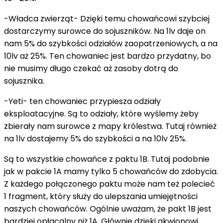
-Władca zwierząt- Dzięki temu chowańcowi szybciej
dostarczymy surowce do sojuszników. Na 1lv daje on
nam 5% do szybkości odziałów zaopatrzeniowych, a na
10lv aż 25%. Ten chowaniec jest bardzo przydatny, bo
nie musimy długo czekać aż zasoby dotrą do
sojusznika.
-Yeti- ten chowaniec przypiesza odziały
eksploatacyjne. Są to odziały, które wyślemy żeby
zbierały nam surowce z mapy królestwa. Tutaj również
na 1lv dostajemy 5% do szybkości a na 10lv 25%.
Są to wszystkie chowańce z paktu 1B. Tutaj podobnie
jak w pakcie 1A mamy tylko 5 chowańców do zdobycia.
Z każdego połączonego paktu może nam też polecieć
1 fragment, który służy do ulepszania umiejętności
naszych chowańców. Ogólnie uważam, że pakt 1B jest
bardziej opłacalny niż 1A. Głównie dzięki akwionowi,