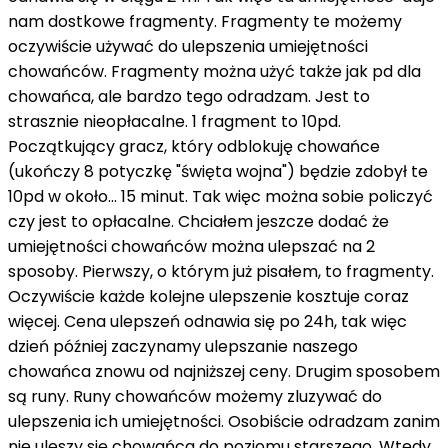
nam dostkowe fragmenty. Fragmenty te możemy
oczywiście używać do ulepszenia umiejętności
chowańców. Fragmenty można użyć także jak pd dla
chowańca, ale bardzo tego odradzam. Jest to
strasznie nieopłacalne. 1 fragment to 10pd.
Początkujący gracz, który odblokuję chowańce
(ukończy 8 potyczkę "święta wojna") będzie zdobył te
10pd w około... 15 minut. Tak więc można sobie policzyć
czy jest to opłacalne. Chciałem jeszcze dodać że
umiejętności chowańców można ulepszać na 2
sposoby. Pierwszy, o którym już pisałem, to fragmenty.
Oczywiście każde kolejne ulepszenie kosztuje coraz
więcej. Cena ulepszeń odnawia się po 24h, tak więc
dzień później zaczynamy ulepszanie naszego
chowańca znowu od najniższej ceny. Drugim sposobem
są runy. Runy chowańców możemy zluzywać do
ulepszenia ich umiejętności. Osobiście odradzam zanim
nie uleszy się chowańca do poziomu starszego. Wtedy