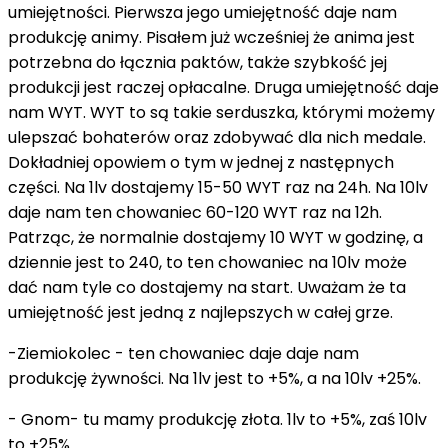
umiejętności. Pierwsza jego umiejętność daje nam
produkcję animy. Pisałem już wcześniej że anima jest
potrzebna do łącznia paktów, także szybkość jej
produkcji jest raczej opłacalne. Druga umiejętność daje
nam WYT. WYT to są takie serduszka, którymi możemy
ulepszać bohaterów oraz zdobywać dla nich medale.
Dokładniej opowiem o tym w jednej z następnych
części. Na 1lv dostajemy 15-50 WYT raz na 24h. Na 10lv
daje nam ten chowaniec 60-120 WYT raz na 12h.
Patrząc, że normalnie dostajemy 10 WYT w godzinę, a
dziennie jest to 240, to ten chowaniec na 10lv może
dać nam tyle co dostajemy na start. Uważam że ta
umiejętność jest jedną z najlepszych w całej grze.
-Ziemiokolec - ten chowaniec daje daje nam
produkcję żywności. Na 1lv jest to +5%, a na 10lv +25%.
- Gnom- tu mamy produkcję złota. 1lv to +5%, zaś 10lv
to +25%.