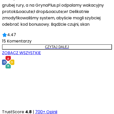
grubej rury, a na GrynaPlus.pl odpalamy wakacyjny
protok&oacute;ł drop&oacute;w! Delikatnie
zmodyfikowaliśmy system, abyście mogli szybciej
odebrać kod bonusowy. Bądźcie czujni, skan
4.47
15
Komentarzy
CZYTAJ DALEJ
ZOBACZ WSZYSTKIE
TrustScore
4.8
|
700+ Opinii