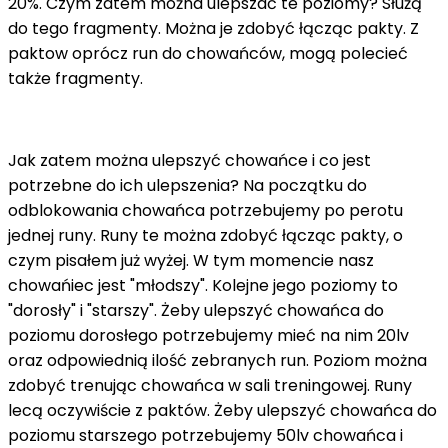
20%. Czym zatem można ulepszać te poziomy? Służą
do tego fragmenty. Można je zdobyć łącząc pakty. Z
paktow oprócz run do chowańców, mogą polecieć
także fragmenty.
Jak zatem można ulepszyć chowańce i co jest
potrzebne do ich ulepszenia? Na początku do
odblokowania chowańca potrzebujemy po perotu
jednej runy. Runy te można zdobyć łącząc pakty, o
czym pisałem już wyżej. W tym momencie nasz
chowańiec jest "młodszy". Kolejne jego poziomy to
"dorosły" i "starszy". Żeby ulepszyć chowańca do
poziomu dorosłego potrzebujemy mieć na nim 20lv
oraz odpowiednią ilość zebranych run. Poziom można
zdobyć trenując chowańca w sali treningowej. Runy
lecą oczywiście z paktów. Żeby ulepszyć chowańca do
poziomu starszego potrzebujemy 50lv chowańca i