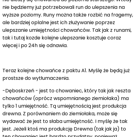
nie będziemy już potrzebowali run do ulepszenia na
wyższe poziomy. Runy można także rozbić na fragemy,
ale bardziej oplalne jest ich złużywanie poprzez
ulepszanie umiejętności chowańców. Tak jak z runami,
tak i tutaj kozde kolejne ulepszanie kosztuje coraz
więcej i po 24h się odnawia.
Teraz kolejne chowańce z paktu A1. Myślę że będą już
prostsze do wytłumaczenia.
-Dęboskrzeń - jest to chowaniec, który tak jak reszta
chowańców (oprócz wspomnianego ziemiołaka) ma
tylko 1 umiejętność. Tą umiejętnością jest produkcja
drewna. Z porównaniem do ziemiołaka, może się
wydawać że jest to słaba umiejętność. I myślę że tak
jest. Jeżeli ktoś ma produkcję Drewna (tak jak ja) to
ten chowaniec jest bardzo przydatny, ponieważ