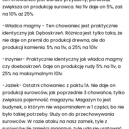
zwiększa on produkcję surowca. Na 1lv daje on 5%, zaś
na 10% aż 25%.
-Władca magmy - Ten chowaniec jest praktycznie
identyczny jak Dęboskrzeń. Różnica jest tylko taka, że
nie daje on premii do produkcji drewna, ale do
produkcji kamienia. 5% na 1lv, a 25% na 10lv
-Inzynier- Praktycznie identyczny jak władca magmy
czy doeboskrzeń. Daje on produkcję rudy 5% na 1lv, a
25% na maksymalnym 10lv.
-Jaziek- Ostatni chowaniec z paktu 1A. Nie daje on
produkcji surowców, jak poprzednie 3 chowańce, tylko
zwiększa pojemność magazynu. Magazyn to jest
budynek, o którym nie wspominałem w 1 części, bo nie
było takiej potrzeby. Służy on do przechowywania
surowców. W razie ataku na nasz zamek, tyle z
surowców ile zmieści magazyn, tyle uda się uratować.