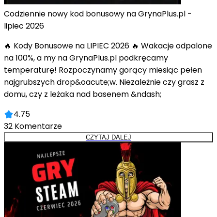
Codziennie nowy kod bonusowy na GrynaPlus.pl -
lipiec 2026
🔥 Kody Bonusowe na LIPIEC 2026 🔥 Wakacje odpalone
na 100%, a my na GrynaPlus.pl podkręcamy
temperaturę! Rozpoczynamy gorący miesiąc pełen
najgrubszych drop&oacute;w. Niezależnie czy grasz z
domu, czy z leżaka nad basenem &ndash;
4.75
32
Komentarze
CZYTAJ DALEJ