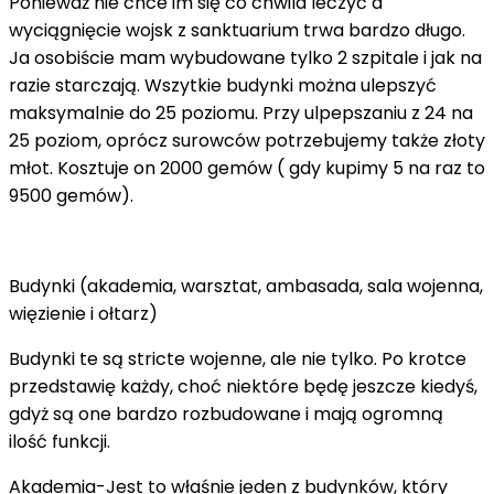
Ponieważ nie chce im się co chwila leczyć a
wyciągnięcie wojsk z sanktuarium trwa bardzo długo.
Ja osobiście mam wybudowane tylko 2 szpitale i jak na
razie starczają. Wszytkie budynki można ulepszyć
maksymalnie do 25 poziomu. Przy ulpepszaniu z 24 na
25 poziom, oprócz surowców potrzebujemy także złoty
młot. Kosztuje on 2000 gemów ( gdy kupimy 5 na raz to
9500 gemów).
Budynki (akademia, warsztat, ambasada, sala wojenna,
więzienie i ołtarz)
Budynki te są stricte wojenne, ale nie tylko. Po krotce
przedstawię każdy, choć niektóre będę jeszcze kiedyś,
gdyż są one bardzo rozbudowane i mają ogromną
ilość funkcji.
Akademia-Jest to właśnie jeden z budynków, który