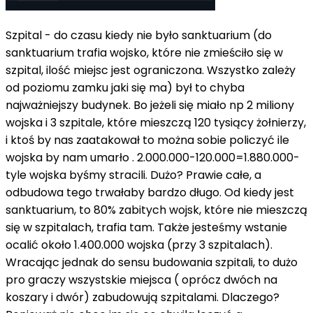
Szpital - do czasu kiedy nie było sanktuarium (do
sanktuarium trafia wojsko, które nie zmieściło się w
szpital, ilość miejsc jest ograniczona. Wszystko zależy
od poziomu zamku jaki się ma) był to chyba
najważniejszy budynek. Bo jeżeli się miało np 2 miliony
wojska i 3 szpitale, które mieszczą 120 tysiący żołnierzy,
i ktoś by nas zaatakował to można sobie policzyć ile
wojska by nam umarło . 2.000.000-120.000=1.880.000-
tyle wojska byśmy stracili. Dużo? Prawie całe, a
odbudowa tego trwałaby bardzo długo. Od kiedy jest
sanktuarium, to 80% zabitych wojsk, które nie mieszczą
się w szpitalach, trafia tam. Także jesteśmy wstanie
ocalić około 1.400.000 wojska (przy 3 szpitalach).
Wracając jednak do sensu budowania szpitali, to dużo
pro graczy wszystskie miejsca ( oprócz dwóch na
koszary i dwór) zabudowują szpitalami. Dlaczego?