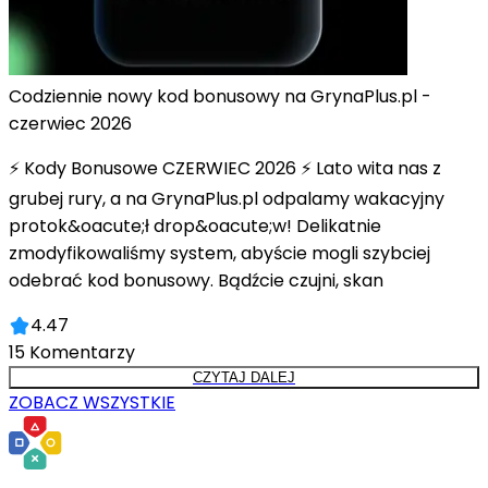
Codziennie nowy kod bonusowy na GrynaPlus.pl -
czerwiec 2026
⚡ Kody Bonusowe CZERWIEC 2026 ⚡ Lato wita nas z
grubej rury, a na GrynaPlus.pl odpalamy wakacyjny
protok&oacute;ł drop&oacute;w! Delikatnie
zmodyfikowaliśmy system, abyście mogli szybciej
odebrać kod bonusowy. Bądźcie czujni, skan
4.47
15
Komentarzy
CZYTAJ DALEJ
ZOBACZ WSZYSTKIE