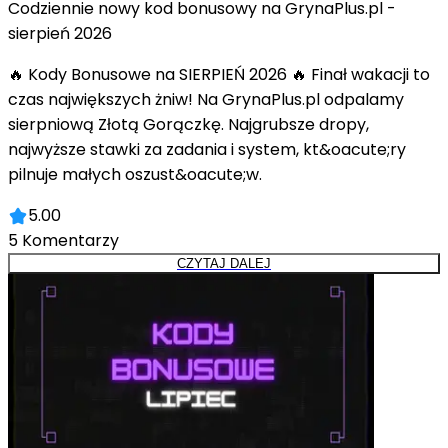
Codziennie nowy kod bonusowy na GrynaPlus.pl -
sierpień 2026
🔥 Kody Bonusowe na SIERPIEŃ 2026 🔥 Finał wakacji to
czas największych żniw! Na GrynaPlus.pl odpalamy
sierpniową Złotą Gorączkę. Najgrubsze dropy,
najwyższe stawki za zadania i system, kt&oacute;ry
pilnuje małych oszust&oacute;w.
5.00
5
Komentarzy
CZYTAJ DALEJ