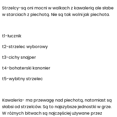
Strzelcy-są oni mocni w walkach z kawalerią ale słabe
w starciach z piechotą. Nie są tak wolni jak piechota.
t1-łucznik
t2-strzelec wyborowy
t3-cichy snajper
t4-bohaterski kanonier
t5-wybitny strzelec
Kawaleria- ma przewagę nad piechotą, natomiast są
słabsi od strzelców. Są to najszybsze jednostki w grze.
W różnych bitwach są najczęściej używane przez