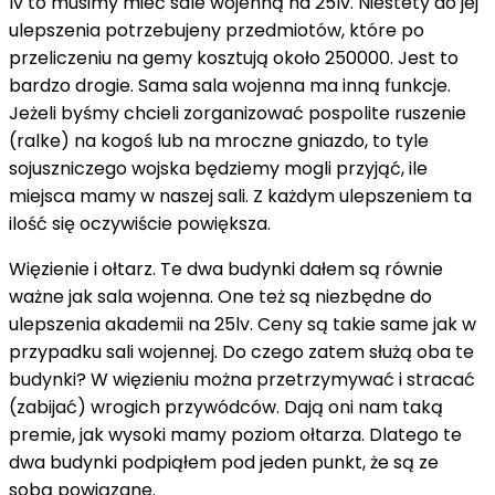
lv to musimy mieć sale wojenną na 25lv. Niestety do jej
ulepszenia potrzebujeny przedmiotów, które po
przeliczeniu na gemy kosztują około 250000. Jest to
bardzo drogie. Sama sala wojenna ma inną funkcje.
Jeżeli byśmy chcieli zorganizować pospolite ruszenie
(ralke) na kogoś lub na mroczne gniazdo, to tyle
sojuszniczego wojska będziemy mogli przyjąć, ile
miejsca mamy w naszej sali. Z każdym ulepszeniem ta
ilość się oczywiście powiększa.
Więzienie i ołtarz. Te dwa budynki dałem są równie
ważne jak sala wojenna. One też są niezbędne do
ulepszenia akademii na 25lv. Ceny są takie same jak w
przypadku sali wojennej. Do czego zatem służą oba te
budynki? W więzieniu można przetrzymywać i stracać
(zabijać) wrogich przywódców. Dają oni nam taką
premie, jak wysoki mamy poziom ołtarza. Dlatego te
dwa budynki podpiąłem pod jeden punkt, że są ze
sobą powiązane.