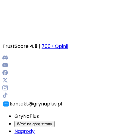
TrustScore
4.8
|
700+ Opinii
kontakt@grynaplus.pl
GryNaPlus
Wróć na górę strony
Nagrody