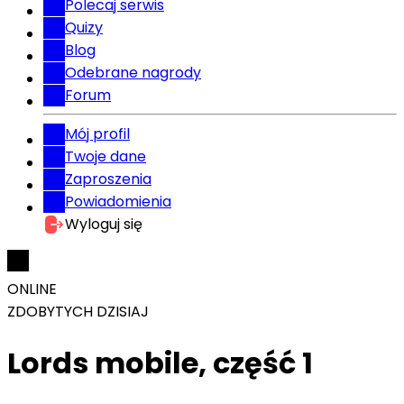
Polecaj serwis
Quizy
Blog
Odebrane nagrody
Forum
Mój profil
Twoje dane
Zaproszenia
Powiadomienia
Wyloguj się
ONLINE
ZDOBYTYCH DZISIAJ
Lords mobile, część 1