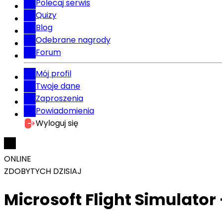
Polecaj serwis
Quizy
Blog
Odebrane nagrody
Forum
Mój profil
Twoje dane
Zaproszenia
Powiadomienia
Wyloguj się
ONLINE
ZDOBYTYCH DZISIAJ
Microsoft Flight Simulator 