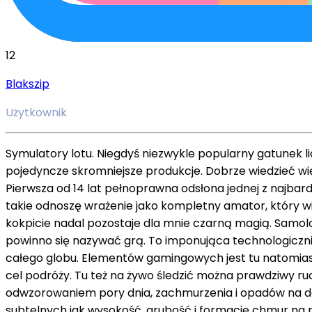
12
Blakszip
Użytkownik
Symulatory lotu. Niegdyś niezwykle popularny gatunek lic
pojedyncze skromniejsze produkcje. Dobrze wiedzieć więc
Pierwsza od 14 lat pełnoprawna odsłona jednej z najbard
takie odnoszę wrażenie jako kompletny amator, który w
kokpicie nadal pozostaje dla mnie czarną magią. Samolot
powinno się nazywać grą. To imponująca technologicznie
całego globu. Elementów gamingowych jest tu natomiast
cel podróży. Tu też na żywo śledzić można prawdziwy 
odwzorowaniem pory dnia, zachmurzenia i opadów na da
subtelnych jak wysokość, grubość i formacje chmur na ni