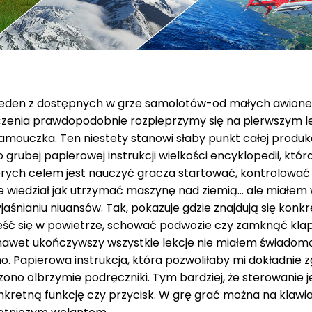
 jeden z dostępnych w grze samolotów-od małych awionet
dczenia prawdopodobnie rozpieprzymy się na pierwszym le
mouczka. Ten niestety stanowi słaby punkt całej produkcj
 grubej papierowej instrukcji wielkości encyklopedii, kt
tórych celem jest nauczyć gracza startować, kontrolować
ie wiedział jak utrzymać maszynę nad ziemią… ale miałem
aśnianiu niuansów. Tak, pokazuje gdzie znajdują się konkr
nieść się w powietrze, schować podwozie czy zamknąć klap
, nawet ukończywszy wszystkie lekcje nie miałem świadom
 Papierowa instrukcja, która pozwoliłaby mi dokładnie 
ono olbrzymie podręczniki. Tym bardziej, że sterowanie 
nkretną funkcję czy przycisk. W grę grać można na klaw