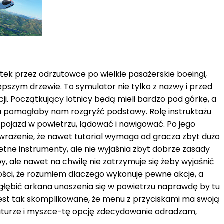
ek przez odrzutowce po wielkie pasażerskie boeingi,
pszym drzewie. To symulator nie tylko z nazwy i przed
i. Początkujący lotnicy będą mieli bardzo pod górkę, a
óra pomogłaby nam rozgryźć podstawy. Rolę instruktażu
 pojazd w powietrzu, lądować i nawigować. Po jego
 wrażenie, że nawet tutorial wymaga od gracza zbyt dużo
etne instrumenty, ale nie wyjaśnia zbyt dobrze zasady
y, ale nawet na chwilę nie zatrzymuje się żeby wyjaśnić
ości, że rozumiem dlaczego wykonuję pewne akcje, a
zgłębić arkana unoszenia się w powietrzu naprawdę by tu
jest tak skomplikowane, że menu z przyciskami ma swoją
iaturze i myszce-tę opcję zdecydowanie odradzam,