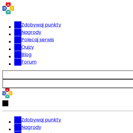
Zdobywaj punkty
Nagrody
Polecaj serwis
Quizy
Blog
Forum
Zdobywaj punkty
Nagrody