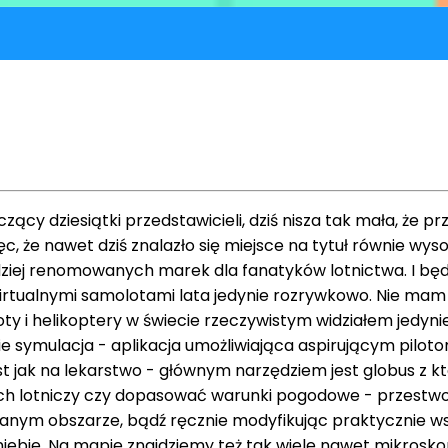
zący dziesiątki przedstawicieli, dziś nisza tak mała, że p
, że nawet dziś znalazło się miejsce na tytuł równie wys
ziej renomowanych marek dla fanatyków lotnictwa. I będzi
irtualnymi samolotami lata jedynie rozrywkowo. Nie mam 
y i helikoptery w świecie rzeczywistym widziałem jedynie
 symulacja - aplikacja umożliwiająca aspirującym piloto
 jak na lekarstwo - głównym narzędziem jest globus z k
ruch lotniczy czy dopasować warunki pogodowe - przest
nym obszarze, bądź ręcznie modyfikując praktycznie ws
ebie. Na mapie znajdziemy też tak wiele nawet mikroskopij