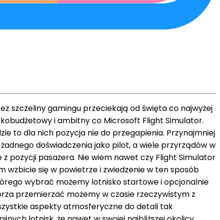
rzez szczeliny gamingu przeciekają od święta co najwyżej
okobudżetowy i ambitny co Microsoft Flight Simulator.
e to dla nich pozycja nie do przegapienia. Przynajmniej
żadnego doświadczenia jako pilot, a wiele przyrządów w
 z pozycji pasażera. Nie wiem nawet czy Flight Simulator
m wzbicie się w powietrze i zwiedzenie w ten sposób
tórego wybrać możemy lotnisko startowe i opcjonalnie
worza przemierzać możemy w czasie rzeczywistym z
zystkie aspekty atmosferyczne do detali tak
nych lotnisk, że nawet w swojej najbliższej okolicy