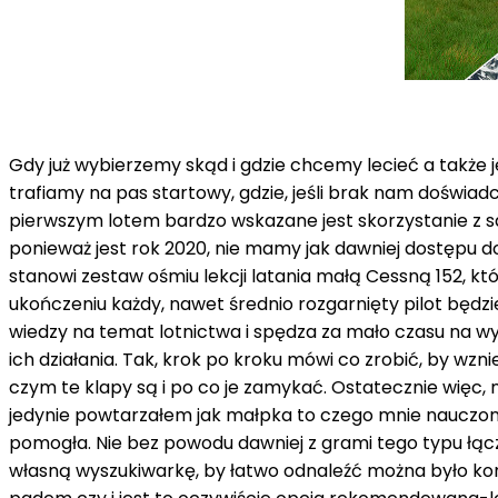
Gdy już wybierzemy skąd i gdzie chcemy lecieć a także
trafiamy na pas startowy, gdzie, jeśli brak nam doświa
pierwszym lotem bardzo wskazane jest skorzystanie z sa
ponieważ jest rok 2020, nie mamy jak dawniej dostępu do
stanowi zestaw ośmiu lekcji latania małą Cessną 152, k
ukończeniu każdy, nawet średnio rozgarnięty pilot będz
wiedzy na temat lotnictwa i spędza za mało czasu na wyj
ich działania. Tak, krok po kroku mówi co zrobić, by wz
czym te klapy są i po co je zamykać. Ostatecznie więc
jedynie powtarzałem jak małpka to czego mnie nauczono.
pomogła. Nie bez powodu dawniej z grami tego typu łącz
własną wyszukiwarkę, by łatwo odnaleźć można było ko