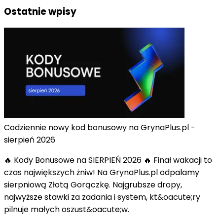
Ostatnie wpisy
Codziennie nowy kod bonusowy na GrynaPlus.pl -
sierpień 2026
🔥 Kody Bonusowe na SIERPIEŃ 2026 🔥 Finał wakacji to
czas największych żniw! Na GrynaPlus.pl odpalamy
sierpniową Złotą Gorączkę. Najgrubsze dropy,
najwyższe stawki za zadania i system, kt&oacute;ry
pilnuje małych oszust&oacute;w.