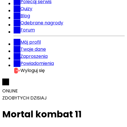
Polecaj serwis
Quizy
Blog
Odebrane nagrody
Forum
Mój profil
Twoje dane
Zaproszenia
Powiadomienia
Wyloguj się
ONLINE
ZDOBYTYCH DZISIAJ
Mortal kombat 11