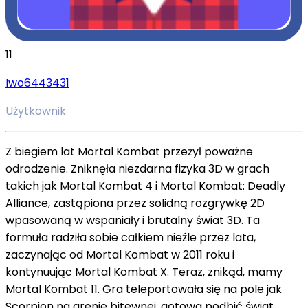
11
Iwo6443431
Użytkownik
Z biegiem lat Mortal Kombat przeżył poważne
odrodzenie. Zniknęła niezdarna fizyka 3D w grach
takich jak Mortal Kombat 4 i Mortal Kombat: Deadly
Alliance, zastąpiona przez solidną rozgrywkę 2D
wpasowaną w wspaniały i brutalny świat 3D. Ta
formuła radziła sobie całkiem nieźle przez lata,
zaczynając od Mortal Kombat w 2011 roku i
kontynuując Mortal Kombat X. Teraz, znikąd, mamy
Mortal Kombat 11. Gra teleportowała się na pole jak
Scorpion na arenie bitewnej, gotowa podbić świat.