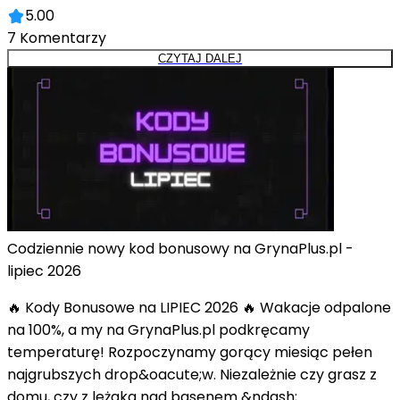
5.00
7
Komentarzy
CZYTAJ DALEJ
Codziennie nowy kod bonusowy na GrynaPlus.pl -
lipiec 2026
🔥 Kody Bonusowe na LIPIEC 2026 🔥 Wakacje odpalone
na 100%, a my na GrynaPlus.pl podkręcamy
temperaturę! Rozpoczynamy gorący miesiąc pełen
najgrubszych drop&oacute;w. Niezależnie czy grasz z
domu, czy z leżaka nad basenem &ndash;