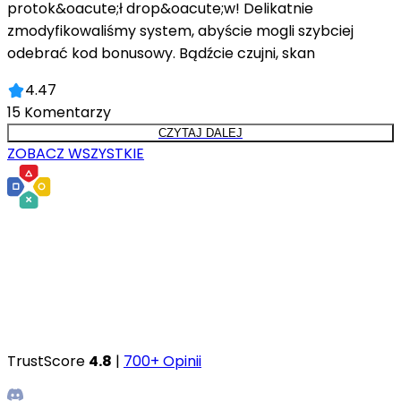
protok&oacute;ł drop&oacute;w! Delikatnie
zmodyfikowaliśmy system, abyście mogli szybciej
odebrać kod bonusowy. Bądźcie czujni, skan
4.47
15
Komentarzy
CZYTAJ DALEJ
ZOBACZ WSZYSTKIE
TrustScore
4.8
|
700+ Opinii