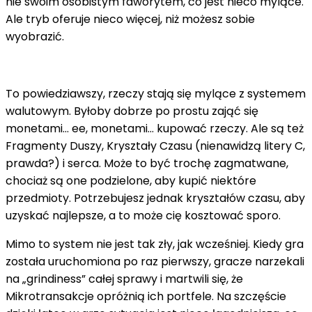
nie swoim osobistym faworytem, ​​co jest nieco mylące.
Ale tryb oferuje nieco więcej, niż możesz sobie
wyobrazić.
To powiedziawszy, rzeczy stają się mylące z systemem
walutowym. Byłoby dobrze po prostu zająć się
monetami… ee, monetami… kupować rzeczy. Ale są też
Fragmenty Duszy, Kryształy Czasu (nienawidzą litery C,
prawda?) i serca. Może to być trochę zagmatwane,
chociaż są one podzielone, aby kupić niektóre
przedmioty. Potrzebujesz jednak kryształów czasu, aby
uzyskać najlepsze, a to może cię kosztować sporo.
Mimo to system nie jest tak zły, jak wcześniej. Kiedy gra
została uruchomiona po raz pierwszy, gracze narzekali
na „grindiness” całej sprawy i martwili się, że
Mikrotransakcje opróżnią ich portfele. Na szczęście