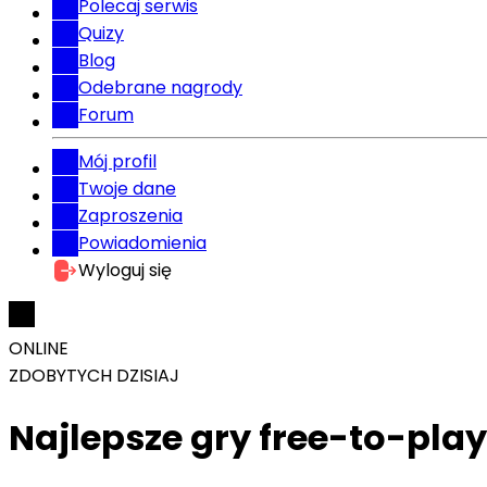
Polecaj serwis
Quizy
Blog
Odebrane nagrody
Forum
Mój profil
Twoje dane
Zaproszenia
Powiadomienia
Wyloguj się
ONLINE
ZDOBYTYCH DZISIAJ
Najlepsze gry free-to-pla