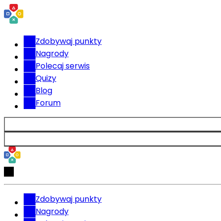
Zdobywaj punkty
Nagrody
Polecaj serwis
Quizy
Blog
Forum
Zdobywaj punkty
Nagrody