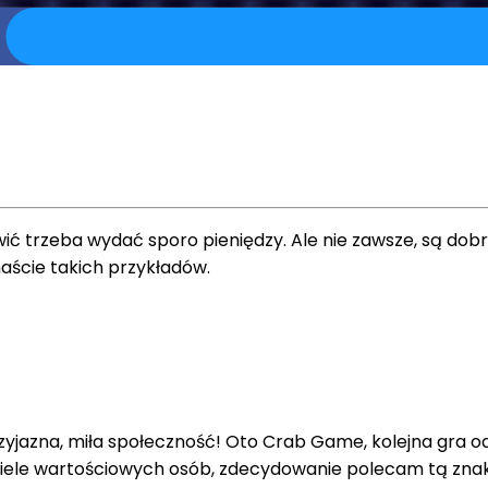
wić trzeba wydać sporo pieniędzy. Ale nie zawsze, są dob
aście takich przykładów.
zyjazna, miła społeczność! Oto Crab Game, kolejna gra o
 wiele wartościowych osób, zdecydowanie polecam tą znako