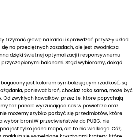
by trzymać głowę na karku i sprawdzać przyszły układ
 się na przeciętnych zasadach, ale jest zwodnicza.
ynna dzięki świetnej optymalizacji i responsywnemu
e z przyczepionymi balonami. Stąd wybieramy, dokąd
wzbogacony jest kolorem symbolizującym rzadkość, są
 pożądania, ponieważ broń, chociaż taka sama, może być
. Od zwykłych kawałków, przez te, które popychają
iemy też panele wyrzucające nas w powietrze oraz
– nie możemy szybko pozbyć się przedmiotów, które
 wybór broni.W przeciwieństwie do PUBG, nie
a jest tylko jedna mapa, ale to nic wielkiego. Cóż,
 znajdują się wypełnione kryształami kratery, które