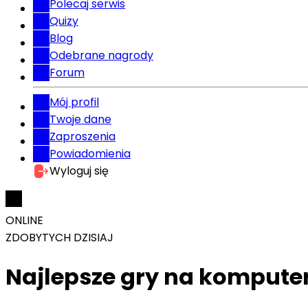
Polecaj serwis
Quizy
Blog
Odebrane nagrody
Forum
Mój profil
Twoje dane
Zaproszenia
Powiadomienia
Wyloguj się
ONLINE
ZDOBYTYCH DZISIAJ
Najlepsze gry na komputer