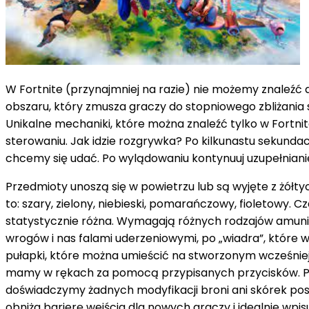
W Fortnite (przynajmniej na razie) nie możemy znaleźć 
obszaru, który zmusza graczy do stopniowego zbliżania si
Unikalne mechaniki, które można znaleźć tylko w Fortnit
sterowaniu. Jak idzie rozgrywka? Po kilkunastu sekunda
chcemy się udać. Po wylądowaniu kontynuuj uzupełnian
Przedmioty unoszą się w powietrzu lub są wyjęte z żół
to: szary, zielony, niebieski, pomarańczowy, fioletowy
statystycznie różna. Wymagają różnych rodzajów amuni
wrogów i nas falami uderzeniowymi, po „wiadra”, które
pułapki, które można umieścić na stworzonym wcześniej
mamy w rękach za pomocą przypisanych przycisków. Po
doświadczymy żadnych modyfikacji broni ani skórek posta
obniża barierę wejścia dla nowych graczy i idealnie wpis