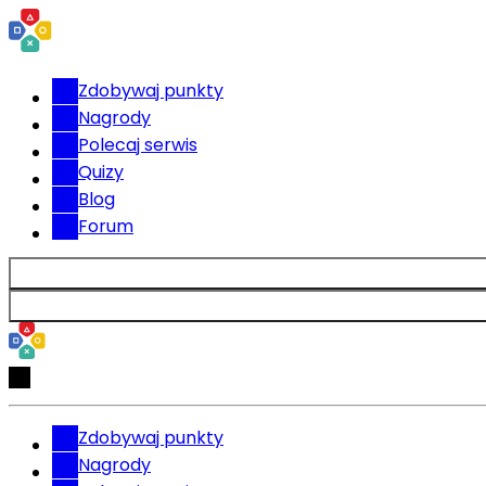
Zdobywaj punkty
Nagrody
Polecaj serwis
Quizy
Blog
Forum
Zdobywaj punkty
Nagrody