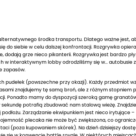
alternatywnego środka transportu. Dlatego ważne jest, a
ę do siebie w celu dalszej konfrontacji. Rozgrywka opiera
e, dodają grze nieco pikanterii. Rozgrywka jest bardzo pł
ch w interaktywnym lobby odrodziliśmy się w... autobusi
ie zapasów.
tych pudełek (powszechne przy okazji). Każdy przedmiot 
. Czasami znajdujemy tę samą broń, ale z różnym stopniem
cji. Ponadto mamy do dyspozycji szeroką gamę granatów
 w sekundę potrafią zbudować nam stalową wieżę. Znajdz
 podłożu. Zarządzanie ekwipunkiem jest nieco irytujące 
jemność plecaka nie może być zwiększona, co ogranicza
ci (poza kupowaniem skórek). Na dzień dzisiejszy dostępn
uje się w konwencję battle royale. W niektórych miejscach