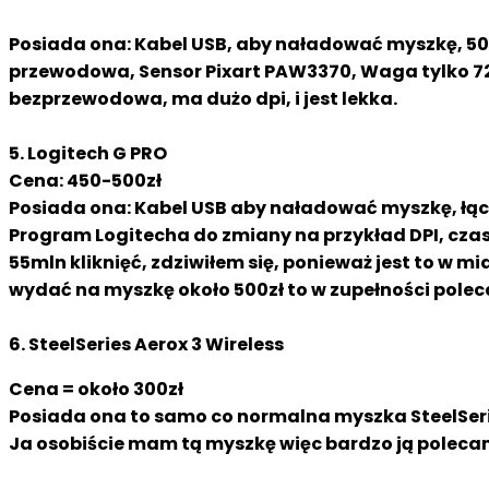
Posiada ona: Kabel USB, aby naładować myszkę, 50
przewodowa, Sensor Pixart PAW3370, Waga tylko 72g
bezprzewodowa, ma dużo dpi, i jest lekka.
5. Logitech G PRO
Cena: 450-500zł
Posiada ona: Kabel USB aby naładować myszkę, łą
Program Logitecha do zmiany na przykład DPI, czas 
55mln kliknięć, zdziwiłem się, ponieważ jest to w m
wydać na myszkę około 500zł to w zupełności pole
6. SteelSeries Aerox 3 Wireless
Cena = około 300zł
Posiada ona to samo co normalna myszka SteelSerie
Ja osobiście mam tą myszkę więc bardzo ją poleca