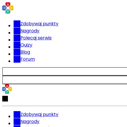
Zdobywaj punkty
Nagrody
Polecaj serwis
Quizy
Blog
Forum
Zdobywaj punkty
Nagrody