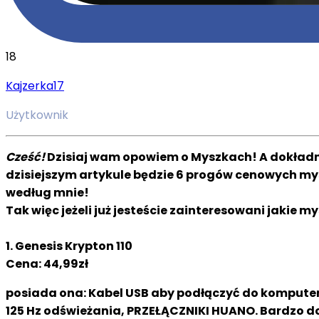
18
Kajzerka17
Użytkownik
Cześć!
Dzisiaj wam opowiem o Myszkach! A dokładnie
dzisiejszym artykule będzie 6 progów cenowych mysz
według mnie!
Tak więc jeżeli już jesteście zainteresowani jakie m
1. Genesis Krypton 110
Cena: 44,99zł
posiada ona: Kabel USB aby podłączyć do komputera,
125 Hz odświeżania, PRZEŁĄCZNIKI HUANO. Bardzo do