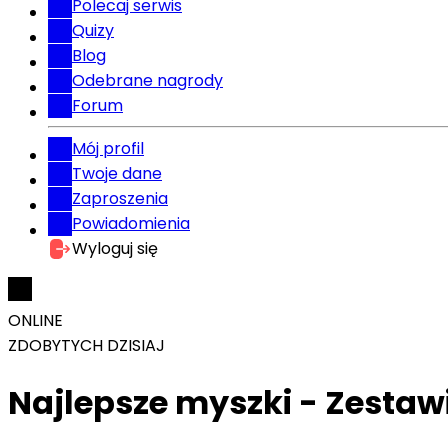
Polecaj serwis
Quizy
Blog
Odebrane nagrody
Forum
Mój profil
Twoje dane
Zaproszenia
Powiadomienia
Wyloguj się
ONLINE
ZDOBYTYCH DZISIAJ
Najlepsze myszki - Zestaw