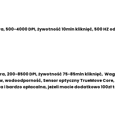
, 500-4000 DPI, żywotność 10mln kliknięć, 500 HZ o
ra, 200-8500 DPI, żywotność 75-85mln kliknięć, Wag
rków, wodoodporność, Sensor optyczny TrueMove Core
i bardzo opłacalna, jeżeli macie dodatkowo 100zł to