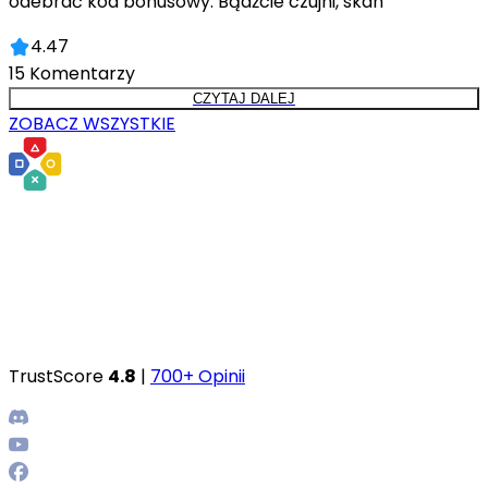
odebrać kod bonusowy. Bądźcie czujni, skan
4.47
15
Komentarzy
CZYTAJ DALEJ
ZOBACZ WSZYSTKIE
TrustScore
4.8
|
700+ Opinii