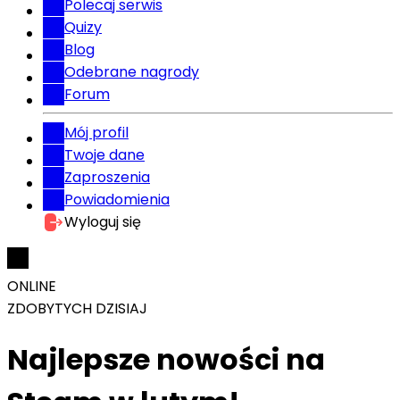
Polecaj serwis
Quizy
Blog
Odebrane nagrody
Forum
Mój profil
Twoje dane
Zaproszenia
Powiadomienia
Wyloguj się
ONLINE
ZDOBYTYCH DZISIAJ
Najlepsze nowości na