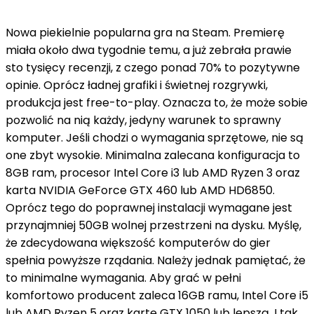
Nowa piekielnie popularna gra na Steam. Premierę
miała około dwa tygodnie temu, a już zebrała prawie
sto tysięcy recenzji, z czego ponad 70% to pozytywne
opinie. Oprócz ładnej grafiki i świetnej rozgrywki,
produkcja jest free-to-play. Oznacza to, że może sobie
pozwolić na nią każdy, jedyny warunek to sprawny
komputer. Jeśli chodzi o wymagania sprzętowe, nie są
one zbyt wysokie. Minimalna zalecana konfiguracja to
8GB ram, procesor Intel Core i3 lub AMD Ryzen 3 oraz
karta NVIDIA GeForce GTX 460 lub AMD HD6850.
Oprócz tego do poprawnej instalacji wymagane jest
przynajmniej 50GB wolnej przestrzeni na dysku. Myślę,
że zdecydowana większość komputerów do gier
spełnia powyższe rządania. Należy jednak pamiętać, że
to minimalne wymagania. Aby grać w pełni
komfortowo producent zaleca 16GB ramu, Intel Core i5
lub AMD Ryzen 5 oraz kartę GTX 1050 lub lepszą. I tak