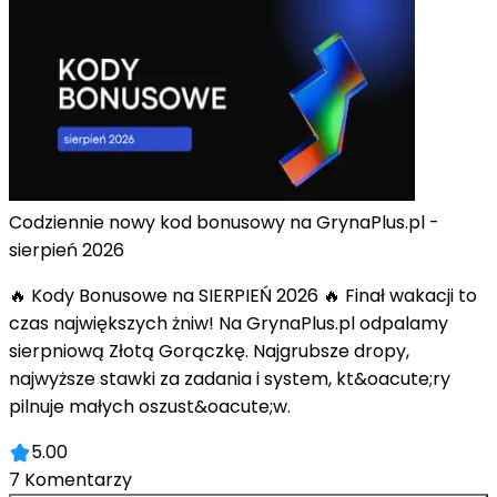
Codziennie nowy kod bonusowy na GrynaPlus.pl -
sierpień 2026
🔥 Kody Bonusowe na SIERPIEŃ 2026 🔥 Finał wakacji to
czas największych żniw! Na GrynaPlus.pl odpalamy
sierpniową Złotą Gorączkę. Najgrubsze dropy,
najwyższe stawki za zadania i system, kt&oacute;ry
pilnuje małych oszust&oacute;w.
5.00
7
Komentarzy