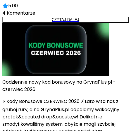
5.00
4
Komentarze
CZYTAJ DALEJ
Codziennie nowy kod bonusowy na GrynaPlus.pl -
czerwiec 2026
⚡ Kody Bonusowe CZERWIEC 2026 ⚡ Lato wita nas z
grubej rury, a na GrynaPlus.pl odpalamy wakacyjny
protok&oacute;ł drop&oacute;w! Delikatnie
zmodyfikowaliśmy system, abyście mogli szybciej