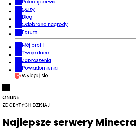
Polecaj serwis
Quizy
Blog
Odebrane nagrody
Forum
Mój profil
Twoje dane
Zaproszenia
Powiadomienia
Wyloguj się
ONLINE
ZDOBYTYCH DZISIAJ
Najlepsze serwery Minecra