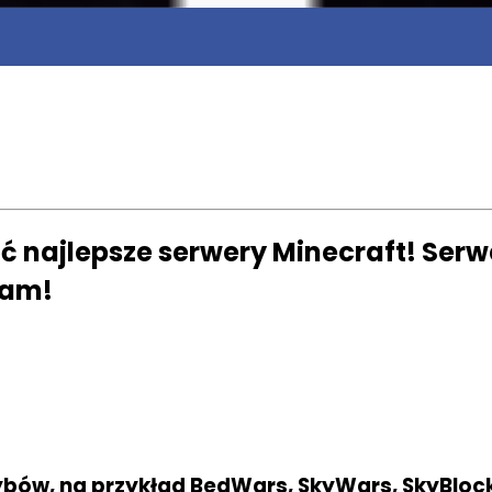
najlepsze serwery Minecraft! Serwe
zam!
ybów, na przykład BedWars, SkyWars, SkyBlock