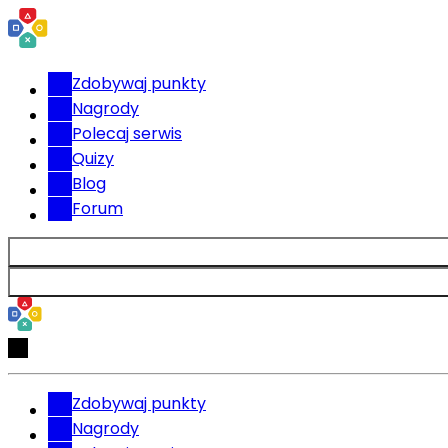
Zdobywaj punkty
Nagrody
Polecaj serwis
Quizy
Blog
Forum
Zdobywaj punkty
Nagrody