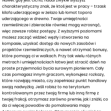
Nawet gdy jest cicho, nadal zwykle słyszysz
charakterystyczny znak, że ktoś jest w pracy – trzask
kilofa uderzającego w żelazo lub łomot topora
uderzającego w drewno. Twoje umiejętności
rzemieślnicze i zbierackie również mogą wzrosnąć,
więc zawsze robisz postępy. Z wyższymi poziomami
możesz zacząć widzieć węzły i stworzenia na
kompasie, uzyskać dostęp do nowych zasobów i
projektów rzemieślniczych, a nawet otrzymać bonusy,
które pomogą ci w walkach. Przy tak wielu różnych
metrach i umiejętnościach łatwo jest stracić dzień na
proste przyjemności bycia surowym pionierem. Cały
czas pomagasz innym graczom, wykonujesz rozkazy,
które rozwijają miasto, czy zapełniasz punkt handlowy
swoją nadwyżką. Jeśli robisz to na terytorium
kontrolowanym przez twoją firmę lub inną firmę z
twojej frakcji, otrzymasz zarówno premie, jak i zniżki, co
da ci więcej powodów do pomalowania mapy