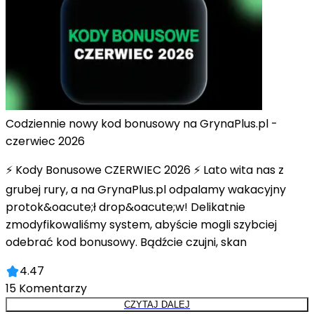
Codziennie nowy kod bonusowy na GrynaPlus.pl -
czerwiec 2026
⚡ Kody Bonusowe CZERWIEC 2026 ⚡ Lato wita nas z
grubej rury, a na GrynaPlus.pl odpalamy wakacyjny
protok&oacute;ł drop&oacute;w! Delikatnie
zmodyfikowaliśmy system, abyście mogli szybciej
odebrać kod bonusowy. Bądźcie czujni, skan
4.47
15
Komentarzy
CZYTAJ DALEJ