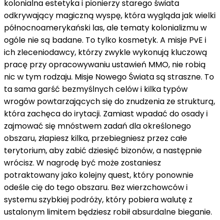
kolonialna estetyka i pionierzy starego świata
odkrywający magiczną wyspę, która wygląda jak wielki
północnoamerykański las, ale tematy kolonializmu w
ogóle nie są badane. To tylko kosmetyk. A misje PvE i
ich zleceniodawcy, którzy zwykle wykonują kluczową
pracę przy opracowywaniu ustawień MMO, nie robią
nic w tym rodzaju. Misje Nowego Świata są straszne. To
ta sama garść bezmyślnych celów i kilka typów
wrogów powtarzających się do znudzenia ze strukturą,
która zachęca do irytacji. Zamiast wpadać do osady i
zajmować się mnóstwem zadań dla określonego
obszaru, złapiesz kilka, przebiegniesz przez całe
terytorium, aby zabić dziesięć bizonów, a następnie
wrócisz. W nagrodę być może zostaniesz
potraktowany jako kolejny quest, który ponownie
odeśle cię do tego obszaru. Bez wierzchowców i
systemu szybkiej podróży, który pobiera walutę z
ustalonym limitem będziesz robił absurdalne bieganie.