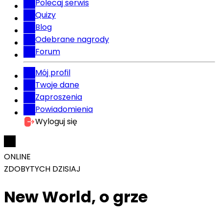
Polecaj serwis
Quizy
Blog
Odebrane nagrody
Forum
Mój profil
Twoje dane
Zaproszenia
Powiadomienia
Wyloguj się
ONLINE
ZDOBYTYCH DZISIAJ
New World, o grze