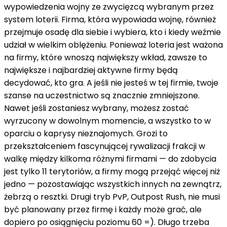
wypowiedzenia wojny ze zwycięzcą wybranym przez
system loterii. Firma, która wypowiada wojnę, również
przejmuje osadę dla siebie i wybiera, kto i kiedy weźmie
udział w wielkim oblężeniu. Ponieważ loteria jest ważona
na firmy, które wnoszą największy wkład, zawsze to
największe i najbardziej aktywne firmy będą
decydować, kto gra. A jeśli nie jesteś w tej firmie, twoje
szanse na uczestnictwo są znacznie zmniejszone.
Nawet jeśli zostaniesz wybrany, możesz zostać
wyrzucony w dowolnym momencie, a wszystko to w
oparciu o kaprysy nieznajomych. Grozi to
przekształceniem fascynującej rywalizacji frakcji w
walkę między kilkoma różnymi firmami — do zdobycia
jest tylko 11 terytoriów, a firmy mogą przejąć więcej niż
jedno — pozostawiając wszystkich innych na zewnątrz,
żebrzą o resztki. Drugi tryb PvP, Outpost Rush, nie musi
być planowany przez firmę i każdy może grać, ale
dopiero po osiągnięciu poziomu 60 =). Długo trzeba