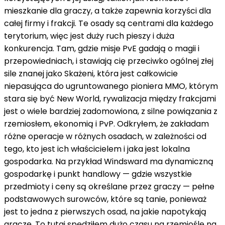
mieszkanie dla graczy, a także zapewnia korzyści dla
całej firmy i frakcji. Te osady są centrami dla każdego
terytorium, więc jest duży ruch pieszy i duża
konkurencja. Tam, gdzie misje PvE gadają o magii i
przepowiedniach, i stawiają cię przeciwko ogólnej złej
sile znanej jako Skażeni, która jest całkowicie
niepasująca do ugruntowanego pioniera MMO, którym
stara się być New World, rywalizacja między frakcjami
jest o wiele bardziej zadomowiona, z silne powiązania z
rzemiosłem, ekonomią i PvP. Odkryłem, że zakładam
różne operacje w różnych osadach, w zależności od
tego, kto jest ich właścicielem i jaka jest lokalna
gospodarka. Na przykład Windsward ma dynamiczną
gospodarkę i punkt handlowy — gdzie wszystkie
przedmioty i ceny są określane przez graczy — pełne
podstawowych surowców, które są tanie, ponieważ
jest to jedna z pierwszych osad, na jakie napotykają
gracze. To tutaj spędziłem dużo czasu na rzemiośle na