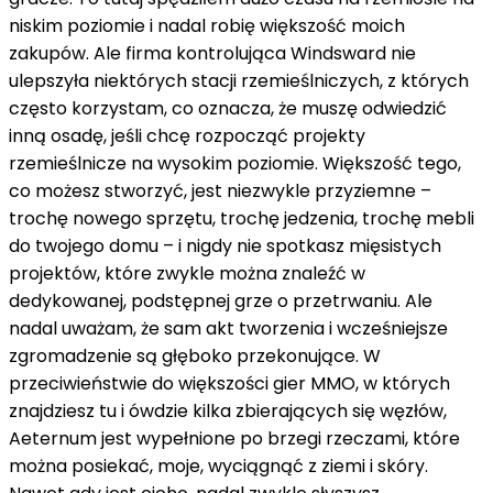
niskim poziomie i nadal robię większość moich
zakupów. Ale firma kontrolująca Windsward nie
ulepszyła niektórych stacji rzemieślniczych, z których
często korzystam, co oznacza, że ​​muszę odwiedzić
inną osadę, jeśli chcę rozpocząć projekty
rzemieślnicze na wysokim poziomie. Większość tego,
co możesz stworzyć, jest niezwykle przyziemne –
trochę nowego sprzętu, trochę jedzenia, trochę mebli
do twojego domu – i nigdy nie spotkasz mięsistych
projektów, które zwykle można znaleźć w
dedykowanej, podstępnej grze o przetrwaniu. Ale
nadal uważam, że sam akt tworzenia i wcześniejsze
zgromadzenie są głęboko przekonujące. W
przeciwieństwie do większości gier MMO, w których
znajdziesz tu i ówdzie kilka zbierających się węzłów,
Aeternum jest wypełnione po brzegi rzeczami, które
można posiekać, moje, wyciągnąć z ziemi i skóry.