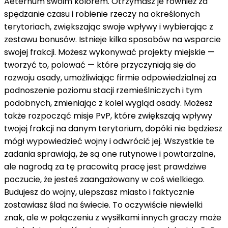
Aeternum swoim kolorem. Otrzymasz je również za
spędzanie czasu i robienie rzeczy na określonych
terytoriach, zwiększając swoje wpływy i wybierając z
zestawu bonusów. Istnieje kilka sposobów na wsparcie
swojej frakcji. Możesz wykonywać projekty miejskie —
tworzyć to, polować — które przyczyniają się do
rozwoju osady, umożliwiając firmie odpowiedzialnej za
podnoszenie poziomu stacji rzemieślniczych i tym
podobnych, zmieniając z kolei wygląd osady. Możesz
także rozpocząć misje PvP, które zwiększają wpływy
twojej frakcji na danym terytorium, dopóki nie będziesz
mógł wypowiedzieć wojny i odwrócić jej. Wszystkie te
zadania sprawiają, że są one rutynowe i powtarzalne,
ale nagrodą za tę pracowitą pracę jest prawdziwe
poczucie, że jesteś zaangażowany w coś wielkiego.
Budujesz do wojny, ulepszasz miasto i faktycznie
zostawiasz ślad na świecie. To oczywiście niewielki
znak, ale w połączeniu z wysiłkami innych graczy może