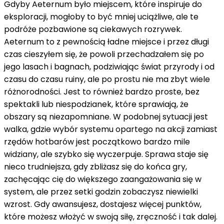
Gdyby Aeternum było miejscem, które inspiruje do
eksploracji, mogłoby to być mniej uciążliwe, ale te
podróże pozbawione są ciekawych rozrywek.
Aeternum to z pewnością ładne miejsce i przez długi
czas cieszyłem się, że powoli przechadzałem się po
jego lasach i bagnach, podziwiając świat przyrody i od
czasu do czasu ruiny, ale po prostu nie ma zbyt wiele
różnorodności. Jest to również bardzo proste, bez
spektakli lub niespodzianek, które sprawiają, że
obszary są niezapomniane. W podobnej sytuacji jest
walka, gdzie wybór systemu opartego na akcji zamiast
rzędów hotbarów jest początkowo bardzo mile
widziany, ale szybko się wyczerpuje. Sprawa staje się
nieco trudniejsza, gdy zbliżasz się do końca gry,
zachęcając cię do większego zaangażowania się w
system, ale przez setki godzin zobaczysz niewielki
wzrost. Gdy awansujesz, dostajesz więcej punktów,
które możesz włożyć w swoją siłę, zręczność i tak dalej.