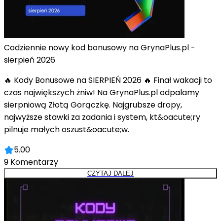
Codziennie nowy kod bonusowy na GrynaPlus.pl -
sierpień 2026
🔥 Kody Bonusowe na SIERPIEŃ 2026 🔥 Finał wakacji to
czas największych żniw! Na GrynaPlus.pl odpalamy
sierpniową Złotą Gorączkę. Najgrubsze dropy,
najwyższe stawki za zadania i system, kt&oacute;ry
pilnuje małych oszust&oacute;w.
5.00
9
Komentarzy
CZYTAJ DALEJ