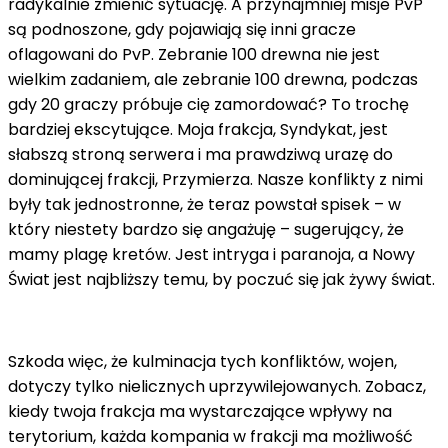
radykalnie zmienić sytuację. A przynajmniej misje PvP
są podnoszone, gdy pojawiają się inni gracze
oflagowani do PvP. Zebranie 100 drewna nie jest
wielkim zadaniem, ale zebranie 100 drewna, podczas
gdy 20 graczy próbuje cię zamordować? To trochę
bardziej ekscytujące. Moja frakcja, Syndykat, jest
słabszą stroną serwera i ma prawdziwą urazę do
dominującej frakcji, Przymierza. Nasze konflikty z nimi
były tak jednostronne, że teraz powstał spisek – w
który niestety bardzo się angażuję – sugerujący, że
mamy plagę kretów. Jest intryga i paranoja, a Nowy
Świat jest najbliższy temu, by poczuć się jak żywy świat.
Szkoda więc, że kulminacja tych konfliktów, wojen,
dotyczy tylko nielicznych uprzywilejowanych. Zobacz,
kiedy twoja frakcja ma wystarczające wpływy na
terytorium, każda kompania w frakcji ma możliwość