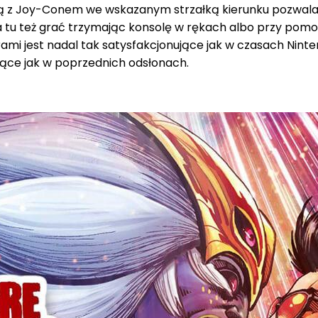
ęką z Joy-Conem we wskazanym strzałką kierunku pozwal
na tu też grać trzymając konsolę w rękach albo przy pom
est nadal tak satysfakcjonujące jak w czasach Nintendo 
użące jak w poprzednich odsłonach.