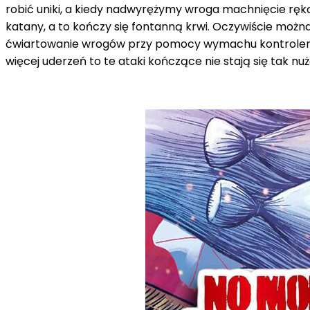
robić uniki, a kiedy nadwyrężymy wroga machnięcie r
katany, a to kończy się fontanną krwi. Oczywiście moż
ćwiartowanie wrogów przy pomocy wymachu kontrolerami j
więcej uderzeń to te ataki kończące nie stają się tak n