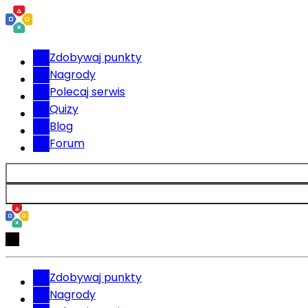
Zdobywaj punkty
Nagrody
Polecaj serwis
Quizy
Blog
Forum
Zdobywaj punkty
Nagrody