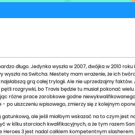
rdzo długo. Jedynka wyszła w 2007, dwójka w 2010 roku i
 wyszła na Switcha. Niestety mam wrażenie, że ich twórca,
y najsłabszą grą całej trylogii. Ale nie uprzedzajmy faktów
pętli rozgrywki, bo Travis będzie tu musiał pokonać wiel
ąc różne prace zarobkowe godne niewykwalifikowanego p
po uiszczeniu wpisowego, zmierzy się z kolejnym oponentem
ką gatunkową, ale jeśli miałbym wskazać na to czym jest n
ć w kilku starciach kwalifikacyjnych, a że tym razem San
 Heroes 3 jest nadal całkiem kompetentnym slasherem. M