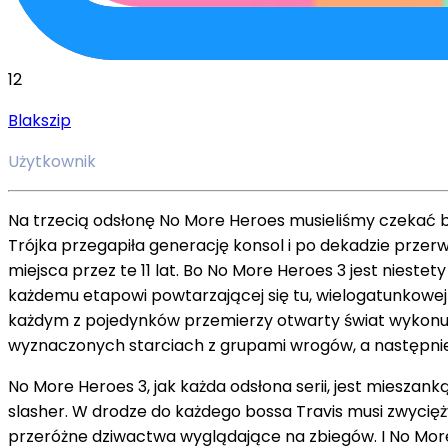
12
Blakszip
Użytkownik
Na trzecią odsłonę No More Heroes musieliśmy czekać ba
Trójka przegapiła generację konsol i po dekadzie przerwy
miejsca przez te 11 lat. Bo No More Heroes 3 jest niestet
każdemu etapowi powtarzającej się tu, wielogatunkowej 
każdym z pojedynków przemierzy otwarty świat wykonuj
wyznaczonych starciach z grupami wrogów, a następnie - 
No More Heroes 3, jak każda odsłona serii, jest mieszan
slasher. W drodze do każdego bossa Travis musi zwycięży
przeróżne dziwactwa wyglądające na zbiegów. I No More