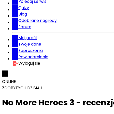
Polecaj serwis
Quizy
Blog
Odebrane nagrody
Forum
Mój profil
Twoje dane
Zaproszenia
Powiadomienia
Wyloguj się
ONLINE
ZDOBYTYCH DZISIAJ
No More Heroes 3 - recenzj