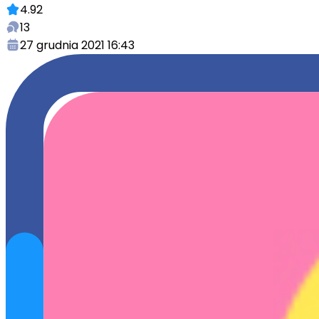
4.92
13
27 grudnia 2021 16:43