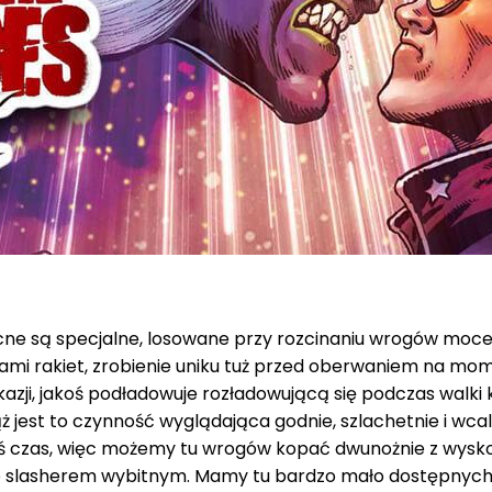
 są specjalne, losowane przy rozcinaniu wrogów moce i 
 rakiet, zrobienie uniku tuż przed oberwaniem na mom
 okazji, jakoś podładowuje rozładowującą się podczas wal
 jest to czynność wyglądająca godnie, szlachetnie i wcal
ś czas, więc możemy tu wrogów kopać dwunożnie z wyskoku
ale slasherem wybitnym. Mamy tu bardzo mało dostępnych