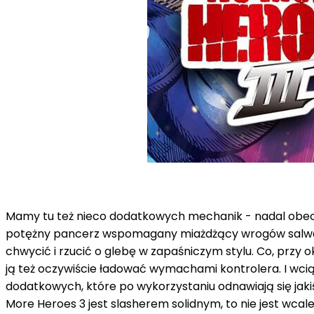
Mamy tu też nieco dodatkowych mechanik - nadal obecne
potężny pancerz wspomagany miażdżący wrogów salwami
chwycić i rzucić o glebę w zapaśniczym stylu. Co, przy
ją też oczywiście ładować wymachami kontrolera. I wciąż
dodatkowych, które po wykorzystaniu odnawiają się jaki
More Heroes 3 jest slasherem solidnym, to nie jest wc