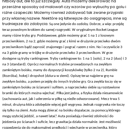
hitboxy aut, ale to już szczeg
ły. Auta możemy dekorować na
ó
przer
żne sposoby od malowań czy wzor
w po wybuchy po golu i
ó
ó
r
żne czapeczki. Możemy r
wnież zdobywać tak zwane przypiski
ó
ó
przy własnej nazwie. Niektóre są łatwiejsze do osiągnięcia, inne są
trudniejsze do zdobycia.
Są one jedynie do ozdoby. Dobrze, a więc przejdę
teraz powolnym krokiem do samej rozgrywki. W oryginalnym Rocket League
mamy różne tryby gry. Podstawowe, gdzie możemy grać 1 na 1 z losowym
przeciwnikiem, 2 na 2, gdzie możemy grać z kimś w drużynie przeciwko dwóm
przeciwnikom bądź zaprosić znajomego i pograć razem z nim. No i oczywiście 3
na 3 gdzie gramy w trójkę w drużynie przeciwko 3 przeciwnikom. W grze
dostępne są tryby rankingowe. Tryby rankingowe to: 1 na 1 (solo), 2 na 2 (duo) i 3
na 3 (standard). Oprócz normalnych trybów prowadzonych na zwykłym
zamkniętym boisku, mamy do dyspozycji koszykówkę (tylko 2 na 2), Rumble
(Rozróba), hokej i dropshot (dziura w ziemi). Opiszę teraz najpierw grę na
zwykłym boisku, a potem przejdę do innych trybów gry. Gra zwykła toczy się w
zamkniętym boisku ze ścianami i sufitem, a naprzeciwko siebie są rozstawione
bramki do których można wjechać. Piłka jest jedna, a fizyka działa niesamowicie
(zachowania aut, jak i uderzenia w piłkę są nieźle odwzorowane). Mecz trwa 5
minut, drużyna która zdobędzie więcej goli wygrywa. Jednak rozgrywka nie toczy
się tylko na ziemi. Auta mogą zbierać na boisku dopalacze, za pomocą którego
mogą szybciej jeździć, a nawet latać! Auta posiadają również zdolności do
jeżdzenia po ścianach i suficie, lecz grawitacja działa normalnie. Jest możliwość
rozpędzenia się do maksymalnej prędkości i wjechanie w przeciwnika, który