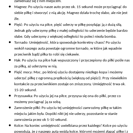
zamieniasz się z nim miejscem.
Magnez: Po użyciu nasze auto przez ok. 15 sekund może przyciągnąć do
siebie piłkę i stworzyć z nią akcję. Magnez działa trochę słabo, ale nie jest
źle.
Pięść: Po użyciu na piłce, pięść uderzy w piłkę posyłając ją z dużą siłą.
Jednak gdy uderzymy piłkę z małej odległości to uderzenie będzie bardzo
słabe. Gdy uderzymy z większej odległości to poleci niezła bomba.
Tornado: Umiejętność, która spowoduje konkretny chaos! Po użyciu
wokół naszego auta powstaje ogromne tornado, w które jak wpadnie
przeciwnik bądź piłka to robi się ciekawie.
Hak: Po użyciu na piłce hak wypuszczony i przyczepiony do piłki pośle nas
za piłką, aż uderzymy w nią.
Pięść mocy: Moc, po której użyciu dostajemy niezłego kopa i możemy
uderzyć piłkę z ogromną prędkością (większą od pięści). Przy niewielkim
kontakcie za przeciwnikiem zostaje on zniszczony. Umiejętność trwa ok.
15-20 sekund.
Przyssawka: Po użyciu jej na piłce, przysysa się ona do piłki, przez co
możemy pociągnąć ją za sobą.
Zamrożenie piłki: Po użyciu tej umiejętności zamrozimy piłkę w takim
miejsciu jakim była. Dopóki nikt jej nie uderzy, pozostanie w stanie
zamrożenia przez ok 5-10 sekund.
Kolce: Na koniec umiejętność uwielbiana przez każdego! Kolce po użyciu
powodują, że z naszego auta wyjdą kolce, którymi możemi złapać piłkę i z