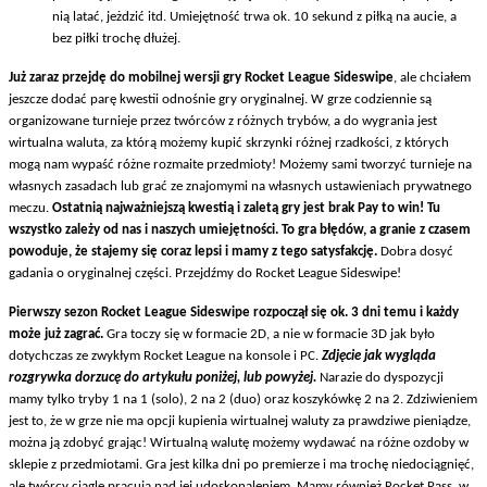
nią latać, jeżdzić itd. Umiejętność trwa ok. 10 sekund z piłką na aucie, a
bez piłki trochę dłużej.
Już zaraz przejdę do mobilnej wersji gry Rocket League Sideswipe
, ale chciałem
jeszcze dodać parę kwestii odnośnie gry oryginalnej. W grze codziennie są
organizowane turnieje przez twórców z różnych trybów, a do wygrania jest
wirtualna waluta, za którą możemy kupić skrzynki różnej rzadkości, z których
mogą nam wypaść różne rozmaite przedmioty! Możemy sami tworzyć turnieje na
własnych zasadach lub grać ze znajomymi na własnych ustawieniach prywatnego
meczu.
Ostatnią najważniejszą kwestią i zaletą gry jest brak Pay to win! Tu
wszystko zależy od nas i naszych umiejętności. To gra błędów, a granie z czasem
powoduje, że stajemy się coraz lepsi i mamy z tego satysfakcję.
Dobra dosyć
gadania o oryginalnej części. Przejdźmy do Rocket League Sideswipe!
Pierwszy sezon Rocket League Sideswipe rozpoczął się ok. 3 dni temu i każdy
może już zagrać.
Gra toczy się w formacie 2D, a nie w formacie 3D jak było
dotychczas ze zwykłym Rocket League na konsole i PC.
Zdjęcie jak wygląda
rozgrywka dorzucę do artykułu poniżej, lub powyżej.
Narazie do dyspozycji
mamy tylko tryby 1 na 1 (solo), 2 na 2 (duo) oraz koszykówkę 2 na 2. Zdziwieniem
jest to, że w grze nie ma opcji kupienia wirtualnej waluty za prawdziwe pieniądze,
można ją zdobyć grając! Wirtualną walutę możemy wydawać na różne ozdoby w
sklepie z przedmiotami. Gra jest kilka dni po premierze i ma trochę niedociągnięć,
ale twórcy ciągle pracują nad jej udoskonaleniem. Mamy również Rocket Pass, w