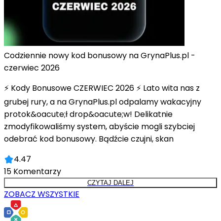
Codziennie nowy kod bonusowy na GrynaPlus.pl -
czerwiec 2026
⚡ Kody Bonusowe CZERWIEC 2026 ⚡ Lato wita nas z
grubej rury, a na GrynaPlus.pl odpalamy wakacyjny
protok&oacute;ł drop&oacute;w! Delikatnie
zmodyfikowaliśmy system, abyście mogli szybciej
odebrać kod bonusowy. Bądźcie czujni, skan
4.47
15
Komentarzy
CZYTAJ DALEJ
ZOBACZ WSZYSTKIE