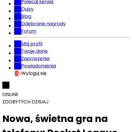
Polecaj serwis
Quizy
Blog
Odebrane nagrody
Forum
Mój profil
Twoje dane
Zaproszenia
Powiadomienia
Wyloguj się
ONLINE
ZDOBYTYCH DZISIAJ
Nowa, świetna gra na