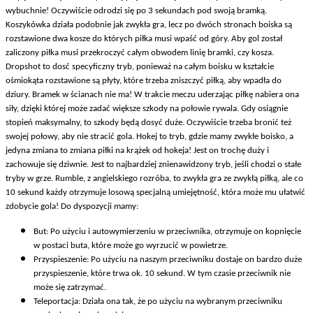
wybuchnie! Oczywiście odrodzi się po 3 sekundach pod swoją bramką.
Koszykówka działa podobnie jak zwykła gra, lecz po dwóch stronach boiska są
rozstawione dwa kosze do których piłka musi wpaść od góry. Aby gol został
zaliczony piłka musi przekroczyć całym obwodem linię bramki, czy kosza.
Dropshot to dosć specyficzny tryb, ponieważ na całym boisku w kształcie
ośmiokąta rozstawione są płyty, które trzeba zniszczyć piłką, aby wpadła do
dziury. Bramek w ścianach nie ma! W trakcie meczu uderzając piłkę nabiera ona
siły, dzięki której może zadać większe szkody na połowie rywala. Gdy osiągnie
stopień maksymalny, to szkody będą dosyć duże. Oczywiście trzeba bronić też
swojej połowy, aby nie stracić gola. Hokej to tryb, gdzie mamy zwykłe boisko, a
jedyna zmiana to zmiana piłki na krążek
od hokeja! Jest on trochę duży i
zachowuje się dziwnie. Jest to najbardziej znienawidzony tryb, jeśli chodzi o stałe
tryby w grze. Rumble, z angielskiego rozróba, to zwykła gra ze zwykłą piłką, ale co
10 sekund każdy otrzymuje losową specjalną umiejętność, która może mu ułatwić
zdobycie gola! Do dyspozycji mamy:
But: Po użyciu i autowymierzeniu w przeciwnika, otrzymuje on kopnięcie
w postaci buta, które może go wyrzucić w powietrze.
Przyspieszenie: Po użyciu na naszym przeciwniku dostaje on bardzo duże
przyspieszenie, które trwa ok. 10 sekund. W tym czasie przeciwnik nie
może się zatrzymać.
Teleportacja: Działa ona tak, że po użyciu na wybranym przeciwniku