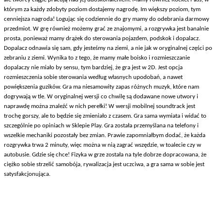
którym za każdy zdobyty poziom dostajemy nagrodę. Im większy poziom, tym
cenniejsza nagroda! Logując się codziennie do gry mamy do odebrania darmowy
przedmiot. W grę również możemy grać ze znajomymi, a rozgrywka jest banalnie
prosta, ponieważ mamy drążek do sterowania pojazdem, podskok i dopalacz.
Dopalacz odnawia się sam, gdy jesteśmy na ziemi, a nie jak w oryginalnej części po
zebraniu z ziemi. Wynika to z tego, że mamy małe boisko i rozmieszczanie
dopalaczy nie miało by sensu, tym bardziej, że gra jest w 2D. Jest opcja
rozmieszczenia sobie sterowania według własnych upodobań, a nawet
powiększenia guzików. Gra ma niesamowity zapas różnych muzyk, które nam
dogrywają w tle. W oryginalnej wersji co chwilę są dodawane nowe utwory i
naprawdę można znaleźć w nich perełki! W wersji mobilnej soundtrack jest
trochę gorszy, ale to będzie się zmieniało z czasem. Gra sama wymiata i widać to
szczególnie po opiniach w Sklepie Play. Gra została przemyślana na telefony i
wszelkie mechaniki pozostały bez zmian. Prawie zapomniałbym dodać, że każda
rozgrywka trwa 2 minuty, więc można w nią zagrać wszędzie, w toalecie czy w
autobusie. Gdzie się chce! Fizyka w grze została na tyle dobrze dopracowana, że
ciężko sobie strzelić samobója, rywalizacja jest uczciwa, a gra sama w sobie jest
satysfakcjonująca.