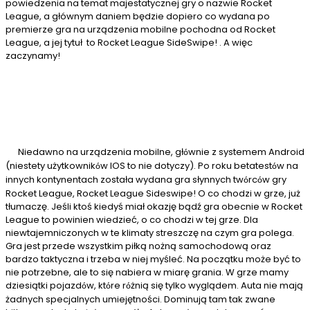
powiedzenia na temat majestatycznej gry o nazwie Rocket
League, a głównym daniem będzie dopiero co wydana po
premierze gra na urządzenia mobilne pochodna od Rocket
League, a jej tytuł to Rocket League SideSwipe! . A więc
zaczynamy!
Niedawno na urządzenia mobilne, gł
wnie z systemem Android
ó
(niestety użytkownik
w IOS to nie dotyczy
). Po roku betatest
w na
ó
ó
innych kontynentach została wydana gra słynnych tw
rc
w gry
ó
ó
Rocket League, Rocket League Sideswipe! O co chodzi w grze, już
tłumaczę. Jeśli ktoś kiedyś miał okazję bądź gra obecnie w Rocket
League to powinien wiedzieć, o co chodzi w tej grze. Dla
niewtajemniczonych w te klimaty streszczę na czym gra polega.
Gra jest przede wszystkim piłką nożną samochodową oraz
bardzo taktyczna i trzeba w niej myśleć. Na początku może być to
nie potrzebne, ale to się nabiera w miarę grania. W grze mamy
dziesiątki pojazd
w, kt
re r
żnią się tylko wyglądem. Auta nie mają
ó
ó
ó
żadnych specjalnych umiejętności. Dominują tam tak zwane