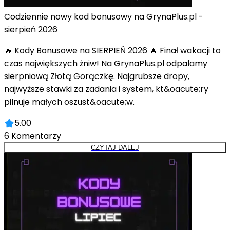
Codziennie nowy kod bonusowy na GrynaPlus.pl -
sierpień 2026
🔥 Kody Bonusowe na SIERPIEŃ 2026 🔥 Finał wakacji to
czas największych żniw! Na GrynaPlus.pl odpalamy
sierpniową Złotą Gorączkę. Najgrubsze dropy,
najwyższe stawki za zadania i system, kt&oacute;ry
pilnuje małych oszust&oacute;w.
5.00
6
Komentarzy
CZYTAJ DALEJ