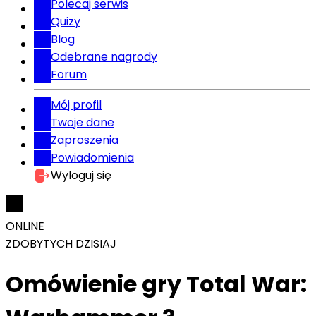
Polecaj serwis
Quizy
Blog
Odebrane nagrody
Forum
Mój profil
Twoje dane
Zaproszenia
Powiadomienia
Wyloguj się
ONLINE
ZDOBYTYCH DZISIAJ
Omówienie gry Total War: