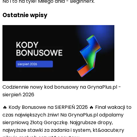
No i to na tyle! Miłego dnia - Beginnerx.
Ostatnie wpisy
Codziennie nowy kod bonusowy na GrynaPlus.pl -
sierpień 2026
🔥 Kody Bonusowe na SIERPIEŃ 2026 🔥 Finał wakacji to
czas największych żniw! Na GrynaPlus.pl odpalamy
sierpniową Złotą Gorączkę. Najgrubsze dropy,
najwyższe stawki za zadania i system, kt&oacute;ry