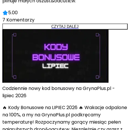
pilnuje małych oszust&oacute;w.
5.00
7
Komentarzy
CZYTAJ DALEJ
Codziennie nowy kod bonusowy na GrynaPlus.pl -
lipiec 2026
🔥 Kody Bonusowe na LIPIEC 2026 🔥 Wakacje odpalone
na 100%, a my na GrynaPlus.pl podkręcamy
temperaturę! Rozpoczynamy gorący miesiąc pełen
najgrubszych drop&oacute;w. Niezależnie czy grasz z