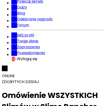
Polecaj serwis
Quizy
Blog
Odebrane nagrody
Forum
Mój profil
Twoje dane
Zaproszenia
Powiadomienia
Wyloguj się
ONLINE
ZDOBYTYCH DZISIAJ
Omówienie WSZYSTKICH