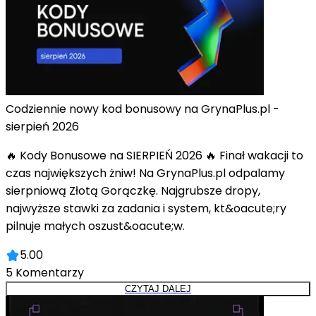
Codziennie nowy kod bonusowy na GrynaPlus.pl -
sierpień 2026
🔥 Kody Bonusowe na SIERPIEŃ 2026 🔥 Finał wakacji to
czas największych żniw! Na GrynaPlus.pl odpalamy
sierpniową Złotą Gorączkę. Najgrubsze dropy,
najwyższe stawki za zadania i system, kt&oacute;ry
pilnuje małych oszust&oacute;w.
5.00
5
Komentarzy
CZYTAJ DALEJ