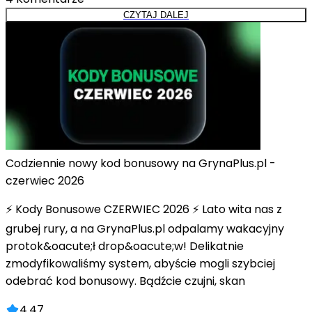
CZYTAJ DALEJ
Codziennie nowy kod bonusowy na GrynaPlus.pl -
czerwiec 2026
⚡ Kody Bonusowe CZERWIEC 2026 ⚡ Lato wita nas z
grubej rury, a na GrynaPlus.pl odpalamy wakacyjny
protok&oacute;ł drop&oacute;w! Delikatnie
zmodyfikowaliśmy system, abyście mogli szybciej
odebrać kod bonusowy. Bądźcie czujni, skan
4.47