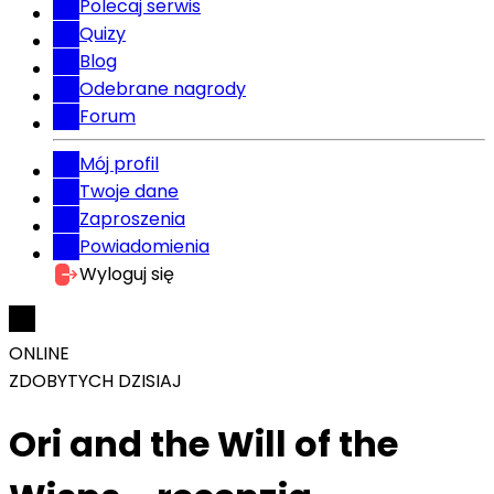
Polecaj serwis
Quizy
Blog
Odebrane nagrody
Forum
Mój profil
Twoje dane
Zaproszenia
Powiadomienia
Wyloguj się
ONLINE
ZDOBYTYCH DZISIAJ
Ori and the Will of the