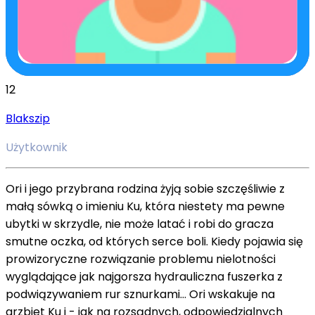
12
Blakszip
Użytkownik
Ori i jego przybrana rodzina żyją sobie szczęśliwie z
małą sówką o imieniu Ku, która niestety ma pewne
ubytki w skrzydle, nie może latać i robi do gracza
smutne oczka, od których serce boli. Kiedy pojawia się
prowizoryczne rozwiązanie problemu nielotności
wyglądające jak najgorsza hydrauliczna fuszerka z
podwiązywaniem rur sznurkami… Ori wskakuje na
grzbiet Ku i - jak na rozsądnych, odpowiedzialnych