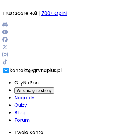
TrustScore
4.8
|
700+ Opinii
kontakt@grynaplus.pl
GryNaPlus
Wróć na górę strony
Nagrody
Quizy
Blog
Forum
Twoje Konto