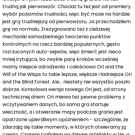
trudną jak pierwowzór. Chociaż tu też jest od premiery
wybór poziomów trudności, więc być może na hardzie
jest grą trudniejszą od pierwowzoru. Ja przechodziłem
grę na normalu. Zrezygnowano też z ciekawej
mechaniki samodzielnego tworzenia punktów
kontrolnych na rzecz bardziej popularnych, gęsto
rozrzuconych auto-sejwów, więc śmierć jest nieco
mniej irytująca, bo zwykle parę kroków wcześniej
mamy miejsce odrodzenia. I całościowo Ori and the
Will of the Wisps to takie lepsze, większe i ładniejsze Ori
and the Blind Forest. Ale… niestety nie wszystko poszło
dobrze. Konsolowa wersja nowego Ori jest, od strony
technicznej dnem. Ori miewa też pewne problemy z
wczytywaniem danych, bo sama gra startuje
wieczność, a i otwieranie mapy podczas grania jest
opatrzone upierdliwym opóźnieniem - szczególnie, że
zdarzają się takie momenty, w których otwieramy ją
często. Czasem trafiałem na dziwne artefakty w tle, a