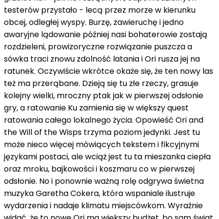
testerów przystało - lecą przez morze w kierunku
obcej, odległej wyspy. Burzę, zawieruchę i jedno
awaryjne lądowanie później nasi bohaterowie zostają
rozdzieleni, prowizoryczne rozwiązanie puszcza a
sówka traci znowu zdolność latania i Ori rusza jej na
ratunek. Oczywiście wkrótce okaże się, że ten nowy las
też ma przerąbane. Dzieją się tu złe rzeczy, grasuje
kolejny wielki, mroczny ptak jak w pierwszej odsłonie
gry, a ratowanie Ku zamienia się w większy quest
ratowania całego lokalnego życia. Opowieść Ori and
the Will of the Wisps trzyma poziom jedynki. Jest tu
może nieco więcej mówiących tekstem i fikcyjnymi
językami postaci, ale wciąż jest tu ta mieszanka ciepła
oraz mroku, bajkowości i koszmaru co w pierwszej
odsłonie. No i ponownie ważną rolę odgrywa świetna
muzyka Garetha Cokera, która wspaniale ilustruje
wydarzenia i nadaje klimatu miejscówkom. Wyraźnie
widać, że to nowe Ori ma większy budżet, bo sam świat