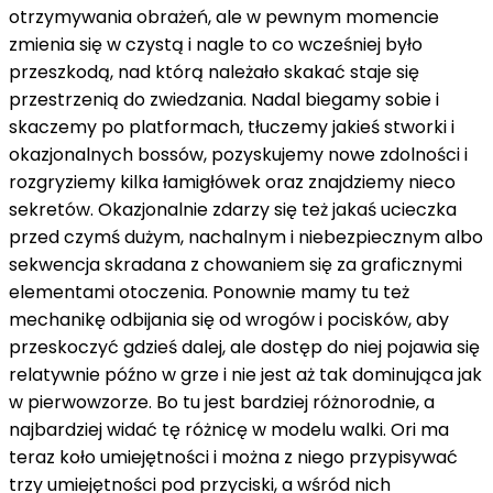
otrzymywania obrażeń, ale w pewnym momencie
zmienia się w czystą i nagle to co wcześniej było
przeszkodą, nad którą należało skakać staje się
przestrzenią do zwiedzania. Nadal biegamy sobie i
skaczemy po platformach, tłuczemy jakieś stworki i
okazjonalnych bossów, pozyskujemy nowe zdolności i
rozgryziemy kilka łamigłówek oraz znajdziemy nieco
sekretów. Okazjonalnie zdarzy się też jakaś ucieczka
przed czymś dużym, nachalnym i niebezpiecznym albo
sekwencja skradana z chowaniem się za graficznymi
elementami otoczenia. Ponownie mamy tu też
mechanikę odbijania się od wrogów i pocisków, aby
przeskoczyć gdzieś dalej, ale dostęp do niej pojawia się
relatywnie późno w grze i nie jest aż tak dominująca jak
w pierwowzorze. Bo tu jest bardziej różnorodnie, a
najbardziej widać tę różnicę w modelu walki. Ori ma
teraz koło umiejętności i można z niego przypisywać
trzy umiejętności pod przyciski, a wśród nich