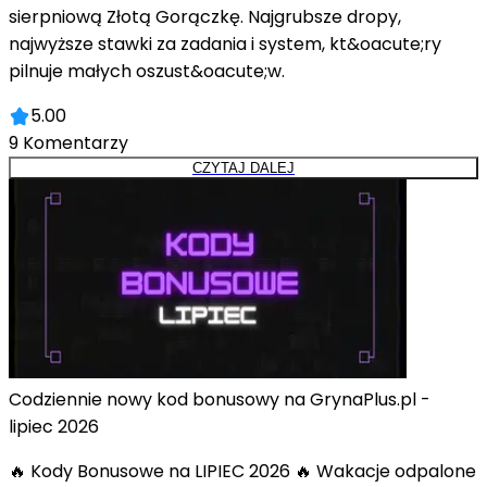
sierpniową Złotą Gorączkę. Najgrubsze dropy,
najwyższe stawki za zadania i system, kt&oacute;ry
pilnuje małych oszust&oacute;w.
5.00
9
Komentarzy
CZYTAJ DALEJ
Codziennie nowy kod bonusowy na GrynaPlus.pl -
lipiec 2026
🔥 Kody Bonusowe na LIPIEC 2026 🔥 Wakacje odpalone