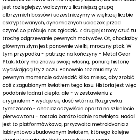
jest rozleglejszy, walczymy z liczniejszą grupą
olbrzymich bossów i uczestniczymy w większej liczbie
oskryptowanych, dynamicznych ucieczek przed
czymś co próbuje nas zgładzić. Z drugiej strony czuć tu
trochę odgrzewanie pewnych motywów. Ot, chociażby
głównym złym jest ponownie wielki, mroczny ptak. W
tym przypadku - patrząc na kończyny - Metal Gear
Ptak, który ma znowu swoją własną, ponurą historię
wyciskającą łzy z oczu. Ponownie też musimy w
pewnym momencie odwiedzić kilka miejsc, aby zrobić
coś z zagubionym światłem tego lasu. Historia jest więc
podobnie ładna i ciepła, ale - w zestawieniu z
oryginałem - wydaje się dość wtórna. Rozgrywka
tymczasem - chociaż oczywiście oparta na szkielecie
pierwowzoru - została bardzo ładnie rozwinięta. Nadal
jest to platformówkowa, przyzwoita metroidvania z
labiryntowo zbudowanym światem, którego kolejne
drogi otwierają się kiedy pozyskujemy nowe