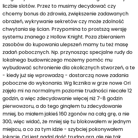
liczbie slotów. Przez to musimy decydować czy
chcemy bonus do zdrowia, zwiększenie zadawanych
obrażeń, wykrywanie sekretów czy może zdolność
chwytania się ścian. Przypomina to prostszą wersję
systemu znanego z Hollow Knight. Poza zbieraniem
zasobów do kupowania ulepszeń mamy tu też masę
zadań pobocznych. Np. przynosząc specjalne rudy do
lokalnego budowniczego możemy pomóc mu
wybudować schronienie dla okolicznych stworzeń, a te
- kiedy już się wprowadzą - dostarczą nowe zadania
poboczne do wykonania. Wg licznika w grze nowe Ori
zajęło mi na normalnym poziomie trudności niecałe 12
godzin, a więc zdecydowanie więcej niż 7-8 godzin
pierwowzoru, a do tego ginąłem tu zdecydowanie
mniej, bo miałem jakieś 160 zgonów na całą grę, a nie
300, więc widać, że mniej się tu blokowałem w jednym
miejscu, a co za tym idzie - szybciej pokonywałem
lokacje. Ori jest nadal dość trudną gra, ale nie tak