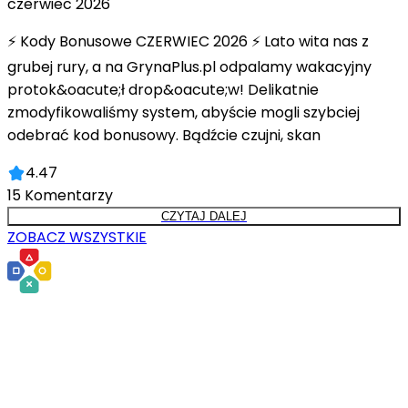
czerwiec 2026
⚡ Kody Bonusowe CZERWIEC 2026 ⚡ Lato wita nas z
grubej rury, a na GrynaPlus.pl odpalamy wakacyjny
protok&oacute;ł drop&oacute;w! Delikatnie
zmodyfikowaliśmy system, abyście mogli szybciej
odebrać kod bonusowy. Bądźcie czujni, skan
4.47
15
Komentarzy
CZYTAJ DALEJ
ZOBACZ WSZYSTKIE