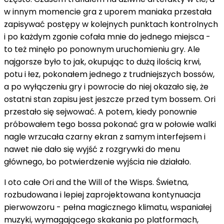
w innym momencie gra z uporem maniaka przestała
zapisywać postępy w kolejnych punktach kontrolnych
i po każdym zgonie cofała mnie do jednego miejsca -
to też minęło po ponownym uruchomieniu gry. Ale
najgorsze było to jak, okupując to dużą ilością krwi,
potu i łez, pokonałem jednego z trudniejszych bossów,
a po wyłączeniu gry i powrocie do niej okazało się, że
ostatni stan zapisu jest jeszcze przed tym bossem. Ori
przestało się sejwować. A potem, kiedy ponownie
próbowałem tego bossa pokonać gra w połowie walki
nagle wrzucała czarny ekran z samym interfejsem i
nawet nie dało się wyjść z rozgrywki do menu
głównego, bo potwierdzenie wyjścia nie działało.
I oto całe Ori and the Will of the Wisps. Świetna,
rozbudowana i lepiej zaprojektowana kontynuacja
pierwowzoru - pełna magicznego klimatu, wspaniałej
muzyki, wymagającego skakania po platformach,