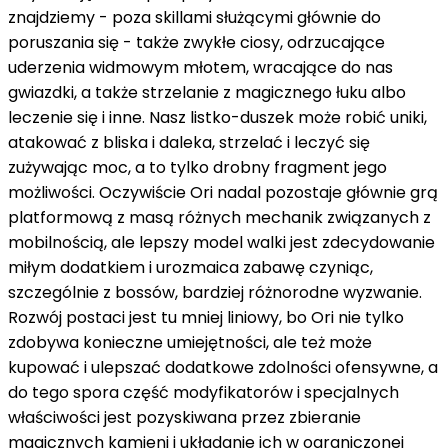
znajdziemy - poza skillami służącymi głównie do
poruszania się - także zwykłe ciosy, odrzucające
uderzenia widmowym młotem, wracające do nas
gwiazdki, a także strzelanie z magicznego łuku albo
leczenie się i inne. Nasz listko-duszek może robić uniki,
atakować z bliska i daleka, strzelać i leczyć się
zużywając moc, a to tylko drobny fragment jego
możliwości. Oczywiście Ori nadal pozostaje głównie grą
platformową z masą różnych mechanik związanych z
mobilnością, ale lepszy model walki jest zdecydowanie
miłym dodatkiem i urozmaica zabawę czyniąc,
szczególnie z bossów, bardziej różnorodne wyzwanie.
Rozwój postaci jest tu mniej liniowy, bo Ori nie tylko
zdobywa konieczne umiejętności, ale też może
kupować i ulepszać dodatkowe zdolności ofensywne, a
do tego spora część modyfikatorów i specjalnych
właściwości jest pozyskiwana przez zbieranie
magicznych kamieni i układanie ich w ograniczonej