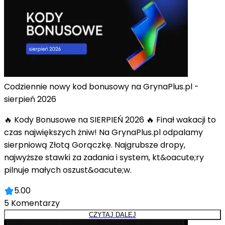
Codziennie nowy kod bonusowy na GrynaPlus.pl -
sierpień 2026
🔥 Kody Bonusowe na SIERPIEŃ 2026 🔥 Finał wakacji to
czas największych żniw! Na GrynaPlus.pl odpalamy
sierpniową Złotą Gorączkę. Najgrubsze dropy,
najwyższe stawki za zadania i system, kt&oacute;ry
pilnuje małych oszust&oacute;w.
5.00
5
Komentarzy
CZYTAJ DALEJ