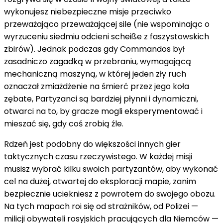
wykonujesz niebezpieczne misje przeciwko
przeważająco przeważającej sile (nie wspominając o
wyrzuceniu siedmiu odcieni scheiße z faszystowskich
zbirów). Jednak podczas gdy Commandos był
zasadniczo zagadką w przebraniu, wymagającą
mechaniczną maszyną, w której jeden zły ruch
oznaczał zmiażdżenie na śmierć przez jego koła
zębate, Partyzanci są bardziej płynni i dynamiczni,
otwarci na to, by gracze mogli eksperymentować i
mieszać się, gdy coś zrobią źle.
Rdzeń jest podobny do większości innych gier
taktycznych czasu rzeczywistego. W każdej misji
musisz wybrać kilku swoich partyzantów, aby wykonać
cel na dużej, otwartej do eksploracji mapie, zanim
bezpiecznie uciekniesz z powrotem do swojego obozu.
Na tych mapach roi się od strażników, od Polizei —
milicji obywateli rosyjskich pracujących dla Niemców —