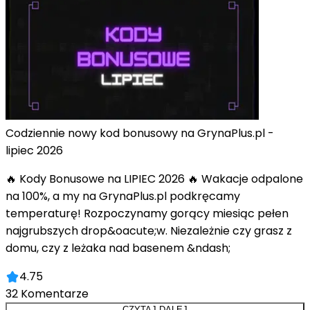
Codziennie nowy kod bonusowy na GrynaPlus.pl -
lipiec 2026
🔥 Kody Bonusowe na LIPIEC 2026 🔥 Wakacje odpalone
na 100%, a my na GrynaPlus.pl podkręcamy
temperaturę! Rozpoczynamy gorący miesiąc pełen
najgrubszych drop&oacute;w. Niezależnie czy grasz z
domu, czy z leżaka nad basenem &ndash;
4.75
32
Komentarze
CZYTAJ DALEJ