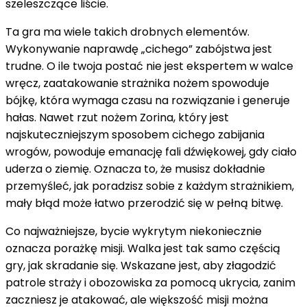
szeleszczące liście.
Ta gra ma wiele takich drobnych elementów.
Wykonywanie naprawdę „cichego” zabójstwa jest
trudne. O ile twoja postać nie jest ekspertem w walce
wręcz, zaatakowanie strażnika nożem spowoduje
bójkę, która wymaga czasu na rozwiązanie i generuje
hałas. Nawet rzut nożem Zorina, który jest
najskuteczniejszym sposobem cichego zabijania
wrogów, powoduje emanację fali dźwiękowej, gdy ciało
uderza o ziemię. Oznacza to, że musisz dokładnie
przemyśleć, jak poradzisz sobie z każdym strażnikiem,
mały błąd może łatwo przerodzić się w pełną bitwę.
Co najważniejsze, bycie wykrytym niekoniecznie
oznacza porażkę misji. Walka jest tak samo częścią
gry, jak skradanie się. Wskazane jest, aby złagodzić
patrole straży i obozowiska za pomocą ukrycia, zanim
zaczniesz je atakować, ale większość misji można