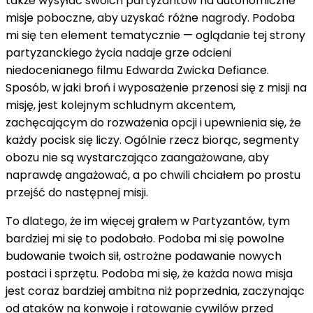
także wysyłać swoich partyzantów na autonomiczne
misje poboczne, aby uzyskać różne nagrody. Podoba
mi się ten element tematycznie — oglądanie tej strony
partyzanckiego życia nadaje grze odcieni
niedocenianego filmu Edwarda Zwicka Defiance.
Sposób, w jaki broń i wyposażenie przenosi się z misji na
misję, jest kolejnym schludnym akcentem,
zachęcającym do rozważenia opcji i upewnienia się, że
każdy pocisk się liczy. Ogólnie rzecz biorąc, segmenty
obozu nie są wystarczająco zaangażowane, aby
naprawdę angażować, a po chwili chciałem po prostu
przejść do następnej misji.
To dlatego, że im więcej grałem w Partyzantów, tym
bardziej mi się to podobało. Podoba mi się powolne
budowanie twoich sił, ostrożne podawanie nowych
postaci i sprzętu. Podoba mi się, że każda nowa misja
jest coraz bardziej ambitna niż poprzednia, zaczynając
od ataków na konwoje i ratowanie cywilów przed