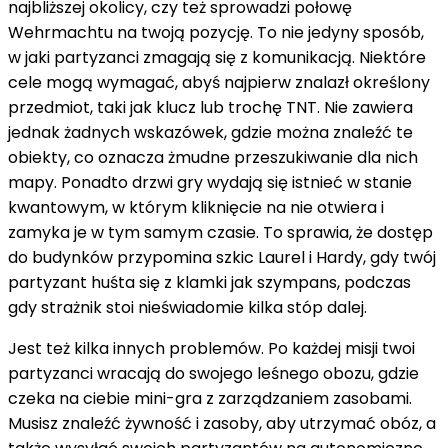
najbliższej okolicy, czy też sprowadzi połowę
Wehrmachtu na twoją pozycję. To nie jedyny sposób,
w jaki partyzanci zmagają się z komunikacją. Niektóre
cele mogą wymagać, abyś najpierw znalazł określony
przedmiot, taki jak klucz lub trochę TNT. Nie zawiera
jednak żadnych wskazówek, gdzie można znaleźć te
obiekty, co oznacza żmudne przeszukiwanie dla nich
mapy. Ponadto drzwi gry wydają się istnieć w stanie
kwantowym, w którym kliknięcie na nie otwiera i
zamyka je w tym samym czasie. To sprawia, że ​​dostęp
do budynków przypomina szkic Laurel i Hardy, gdy twój
partyzant huśta się z klamki jak szympans, podczas
gdy strażnik stoi nieświadomie kilka stóp dalej.
Jest też kilka innych problemów. Po każdej misji twoi
partyzanci wracają do swojego leśnego obozu, gdzie
czeka na ciebie mini-gra z zarządzaniem zasobami.
Musisz znaleźć żywność i zasoby, aby utrzymać obóz, a