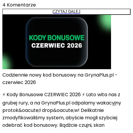
4
Komentarze
CZYTAJ DALEJ
Codziennie nowy kod bonusowy na GrynaPlus.pl -
czerwiec 2026
⚡ Kody Bonusowe CZERWIEC 2026 ⚡ Lato wita nas z
grubej rury, a na GrynaPlus.pl odpalamy wakacyjny
protok&oacute;ł drop&oacute;w! Delikatnie
zmodyfikowaliśmy system, abyście mogli szybciej
odebrać kod bonusowy. Bądźcie czujni, skan