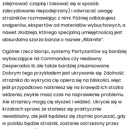
zdejmować czapkę i tasować się w sposób
zdecydowanie niepodejrzany) i odwracać uwagę
strażników rozmawiając z nimi. Później odblokujesz
snajperów, ekspertów od materiałów wybuchowych, a
nawet złodzieja, którego specjalną umiejętnością jest
absurdalna szarża banzai o nazwie „Ribknife”.
Ogólnie rzecz biorąc, systemy Partyzantów są bardziej
wybaczające niż Commandos czy niedawny
Desperados III, ale także bardziej zniuansowane.
Dobrym tego przykładem jest ukrywanie się. Zdolność
strażnika do wykrycia cię opiera się na bliskości, więc
jeśli przypadkowo natkniesz się na krawędź ich stożka
widzenia, zwykle masz czas na naprawienie problemu.
Ale strażnicy mogą cię słyszeć i widzieć. Ukrycie się w
krzakach sprawi, że staniesz się praktycznie
niewidzialny, ale jeśli będziesz się zbytnio poruszać, gdy
w pobliżu będzie strażnik, zostanie ostrzeżony przez