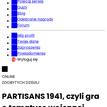
Polecaj serwis
Quizy
Blog
Odebrane nagrody
Forum
Mój profil
Twoje dane
Zaproszenia
Powiadomienia
Wyloguj się
ONLINE
ZDOBYTYCH DZISIAJ
PARTISANS 1941, czyli gra