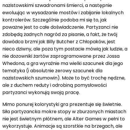
nazistowskimi szwadronami śmierci, a następnie
ewoluując w wysadzanie mostów i zabijanie lokalnych
kontrolerów. Szczególnie podoba mi się to, jak
poważne jest to całe doświadczenie. Partyzanci nie
zdobędą żadnych nagród za pisanie, a fakt, że twój
dowódca brzmi jak Billy Butcher z Chłopaków, jest
nieco dziwny, ale poza tym postacie mówią jak ludzie, a
nie dozowniki żartów zaprogramowane przez Jossa
Whedona, a gra wyraźnie ma wielki szacunek dla jego
tematyka (i absolutnie zerowy szacunek dla
nazistowskich szumowin). Może to być trochę nędzne,
ale z duchem reduty i odrobiną pomysłowości
partyzanci wykonują swoją pracę.
Mimo ponurej kolorystyki gra prezentuje się świetnie.
Siła partyzancka mokre stopy w zburzonych miastach
nie jest świetnym płótnem, ale Alter Games w pełni to
wykorzystuje. Animacje są szorstkie na brzegach, ale