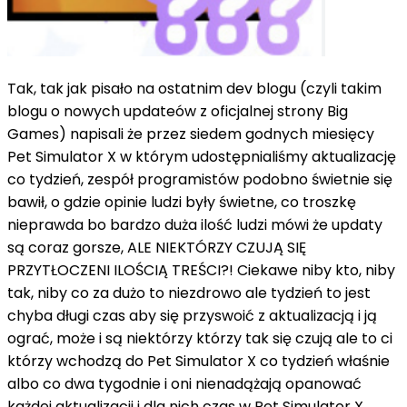
Tak, tak jak pisało na ostatnim dev blogu (czyli takim
blogu o nowych updateów z oficjalnej strony Big
Games) napisali że przez siedem godnych miesięcy
Pet Simulator X w którym udostępnialiśmy aktualizację
co tydzień, zespół programistów podobno świetnie się
bawił, o gdzie opinie ludzi były świetne, co troszkę
nieprawda bo bardzo duża ilość ludzi mówi że updaty
są coraz gorsze, ALE NIEKTÓRZY CZUJĄ SIĘ
PRZYTŁOCZENI ILOŚCIĄ TREŚCI?! Ciekawe niby kto, niby
tak, niby co za dużo to niezdrowo ale tydzień to jest
chyba długi czas aby się przyswoić z aktualizacją i ją
ograć, może i są niektórzy którzy tak się czują ale to ci
którzy wchodzą do Pet Simulator X co tydzień właśnie
albo co dwa tygodnie i oni nienadążają opanować
każdej aktualizacji i dla nich czas w Pet Simulator X