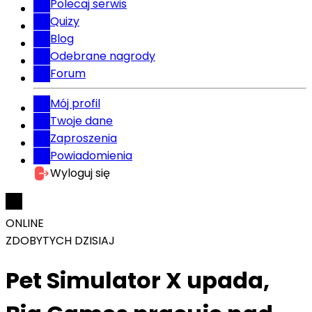
Polecaj serwis
Quizy
Blog
Odebrane nagrody
Forum
Mój profil
Twoje dane
Zaproszenia
Powiadomienia
Wyloguj się
ONLINE
ZDOBYTYCH DZISIAJ
Pet Simulator X upada,