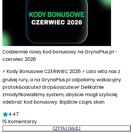
Codziennie nowy kod bonusowy na GrynaPlus.pl -
czerwiec 2026
⚡ Kody Bonusowe CZERWIEC 2026 ⚡ Lato wita nas z
grubej rury, a na GrynaPlus.pl odpalamy wakacyjny
protok&oacute;ł drop&oacute;w! Delikatnie
zmodyfikowaliśmy system, abyście mogli szybciej
odebrać kod bonusowy. Bądźcie czujni, skan
4.47
15
Komentarzy
CZYTAJ DALEJ