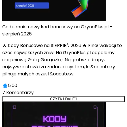
Codziennie nowy kod bonusowy na GrynaPlus.pl -
sierpień 2026
🔥 Kody Bonusowe na SIERPIEŃ 2026 🔥 Finał wakacji to
czas największych żniw! Na GrynaPlus.pl odpalamy
sierpniową Złotą Gorączkę. Najgrubsze dropy,
najwyższe stawki za zadania i system, kt&oacute;ry
pilnuje małych oszust&oacute;w.
5.00
7
Komentarzy
CZYTAJ DALEJ