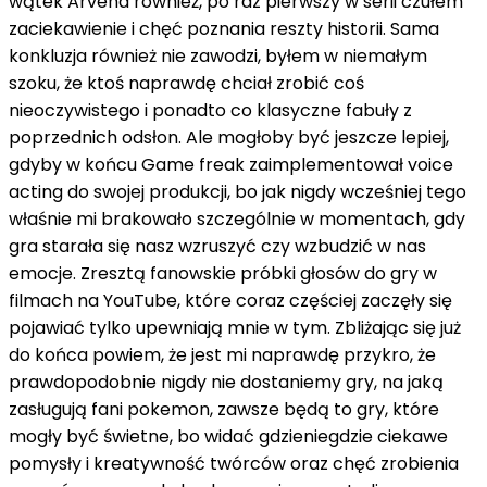
wątek Arvena również, po raz pierwszy w serii czułem
zaciekawienie i chęć poznania reszty historii. Sama
konkluzja również nie zawodzi, byłem w niemałym
szoku, że ktoś naprawdę chciał zrobić coś
nieoczywistego i ponadto co klasyczne fabuły z
poprzednich odsłon. Ale mogłoby być jeszcze lepiej,
gdyby w końcu Game freak zaimplementował voice
acting do swojej produkcji, bo jak nigdy wcześniej tego
właśnie mi brakowało szczególnie w momentach, gdy
gra starała się nasz wzruszyć czy wzbudzić w nas
emocje. Zresztą fanowskie próbki głosów do gry w
filmach na YouTube, które coraz częściej zaczęły się
pojawiać tylko upewniają mnie w tym. Zbliżając się już
do końca powiem, że jest mi naprawdę przykro, że
prawdopodobnie nigdy nie dostaniemy gry, na jaką
zasługują fani pokemon, zawsze będą to gry, które
mogły być świetne, bo widać gdzieniegdzie ciekawe
pomysły i kreatywność twórców oraz chęć zrobienia