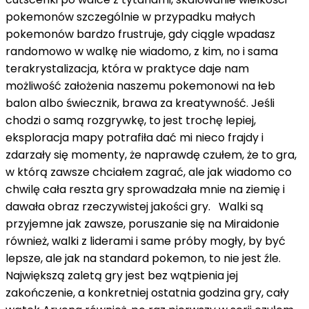
pokemonów szczególnie w przypadku małych
pokemonów bardzo frustruje, gdy ciągle wpadasz
randomowo w walkę nie wiadomo, z kim, no i sama
terakrystalizacja, która w praktyce daje nam
możliwość założenia naszemu pokemonowi na łeb
balon albo świecznik, brawa za kreatywność. Jeśli
chodzi o samą rozgrywkę, to jest trochę lepiej,
eksploracja mapy potrafiła dać mi nieco frajdy i
zdarzały się momenty, że naprawdę czułem, że to gra,
w którą zawsze chciałem zagrać, ale jak wiadomo co
chwilę cała reszta gry sprowadzała mnie na ziemię i
dawała obraz rzeczywistej jakości gry. Walki są
przyjemne jak zawsze, poruszanie się na Miraidonie
również, walki z liderami i same próby mogły, by być
lepsze, ale jak na standard pokemon, to nie jest źle.
Największą zaletą gry jest bez wątpienia jej
zakończenie, a konkretniej ostatnia godzina gry, cały