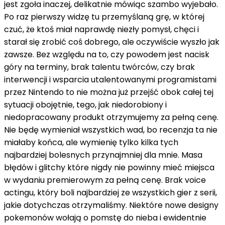
jest zgoła inaczej, delikatnie mówiąc szambo wyjebało.
Po raz pierwszy widzę tu przemyślaną grę, w której
czuć, że ktoś miał naprawdę niezły pomysł, chęci i
starał się zrobić coś dobrego, ale oczywiście wyszło jak
zawsze. Bez względu na to, czy powodem jest nacisk
góry na terminy, brak talentu twórców, czy brak
interwencji i wsparcia utalentowanymi programistami
przez Nintendo to nie można już przejść obok całej tej
sytuacji obojętnie, tego, jak niedorobiony i
niedopracowany produkt otrzymujemy za pełną cenę.
Nie będę wymieniał wszystkich wad, bo recenzja ta nie
miałaby końca, ale wymienię tylko kilka tych
najbardziej bolesnych przynajmniej dla mnie. Masa
błędów i glitchy które nigdy nie powinny mieć miejsca
w wydaniu premierowym za pełną cenę. Brak voice
actingu, który boli najbardziej ze wszystkich gier z serii,
jakie dotychczas otrzymaliśmy. Niektóre nowe designy
pokemonów wołają o pomstę do nieba i ewidentnie