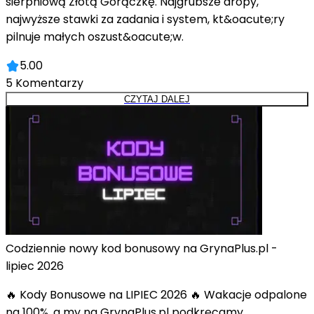
sierpniową Złotą Gorączkę. Najgrubsze dropy,
najwyższe stawki za zadania i system, kt&oacute;ry
pilnuje małych oszust&oacute;w.
5.00
5
Komentarzy
CZYTAJ DALEJ
Codziennie nowy kod bonusowy na GrynaPlus.pl -
lipiec 2026
🔥 Kody Bonusowe na LIPIEC 2026 🔥 Wakacje odpalone
na 100%, a my na GrynaPlus.pl podkręcamy