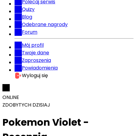
Polecaj serwis
Quizy
Blog
Odebrane nagrody
Forum
Mój profil
Twoje dane
Zaproszenia
Powiadomienia
Wyloguj się
ONLINE
ZDOBYTYCH DZISIAJ
Pokemon Violet -