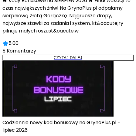
🔥 Kody Bonusowe na SIERPIEŃ 2026 🔥 Finał wakacji to
czas największych żniw! Na GrynaPlus.pl odpalamy
sierpniową Złotą Gorączkę. Najgrubsze dropy,
najwyższe stawki za zadania i system, kt&oacute;ry
pilnuje małych oszust&oacute;w.
5.00
5
Komentarzy
CZYTAJ DALEJ
Codziennie nowy kod bonusowy na GrynaPlus.pl -
lipiec 2026