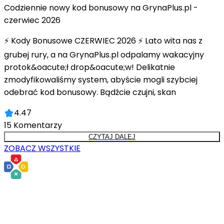
Codziennie nowy kod bonusowy na GrynaPlus.pl -
czerwiec 2026
⚡ Kody Bonusowe CZERWIEC 2026 ⚡ Lato wita nas z
grubej rury, a na GrynaPlus.pl odpalamy wakacyjny
protok&oacute;ł drop&oacute;w! Delikatnie
zmodyfikowaliśmy system, abyście mogli szybciej
odebrać kod bonusowy. Bądźcie czujni, skan
4.47
15
Komentarzy
CZYTAJ DALEJ
ZOBACZ WSZYSTKIE