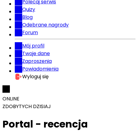
Polecaj serwis
Quizy
Blog
Odebrane nagrody
Forum
Mój profil
Twoje dane
Zaproszenia
Powiadomienia
Wyloguj się
ONLINE
ZDOBYTYCH DZISIAJ
Portal - recencja