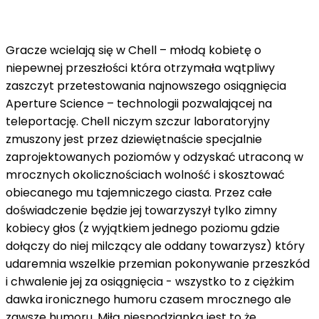
Gracze wcielają się w Chell – młodą kobietę o
niepewnej przeszłości która otrzymała wątpliwy
zaszczyt przetestowania najnowszego osiągnięcia
Aperture Science – technologii pozwalającej na
teleportację. Chell niczym szczur laboratoryjny
zmuszony jest przez dziewiętnaście specjalnie
zaprojektowanych poziomów y odzyskać utraconą w
mrocznych okolicznościach wolność i skosztować
obiecanego mu tajemniczego ciasta. Przez całe
doświadczenie będzie jej towarzyszył tylko zimny
kobiecy głos (z wyjątkiem jednego poziomu gdzie
dołączy do niej milczący ale oddany towarzysz) który
udaremnia wszelkie przemian pokonywanie przeszkód
i chwalenie jej za osiągnięcia - wszystko to z ciężkim
dawka ironicznego humoru czasem mrocznego ale
zawsze humoru. Miłą niespodzianką jest to że