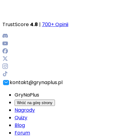
TrustScore
4.8
|
700+ Opinii
kontakt@grynaplus.pl
GryNaPlus
Wróć na górę strony
Nagrody
Quizy
Blog
Forum