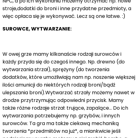
NPC, a po ich wykonaniu możemy otrzymać np. nowe
stroje,dodatki do broni i inne przydatne przedmioty, a
więc opłaca się je wykonywać. Lecz są one łatwe. :)
SUROWCE, WYTWARZANIE:
W owej grze mamy kilkanaście rodzaji surowców i
każdy przyda się do czegoś innego. Np. drewno (do
wytwarzania strzał), sprężyny (do tworzenia
dodatków, które umożliwiają nam np. noszenie większej
ilości amunicji do niektórych rodzaji broni/bądź
ulepszania broni).Wytwarzać strzały możemy nawet w
drodze przytrzymując odpowiedni przycisk. Mamy
także różne rodzaje strzał: trujące, zapalące... Do ich
wytwarzania potrzebujemy np. grzybów, i innych
surowców. Ta gra ma także ciekawą mechaniką
tworzenia *przedmiitów na już*, a miankwicie jeśli