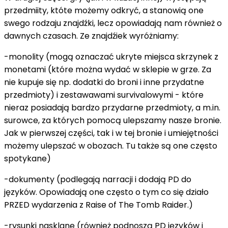
przedmiity, któte możemy odkryć, a stanowią one
swego rodzaju znajdźki, lecz opowiadają nam również o
dawnych czasach. Ze znajdźiek wyróżniamy:
-monolity (mogą oznaczać ukryte miejsca skrzynek z
monetami (które można wydać w sklepie w grze. Za
nie kupuje się np. dodatki do broni i inne przydatne
przedmioty) i zestawawami survivalowymi - które
nieraz posiadają bardzo przydarne przedmioty, a m.in.
surowce, za których pomocą ulepszamy nasze bronie.
Jak w pierwszej części, tak i w tej bronie i umiejętności
możemy ulepszać w obozach. Tu także są one często
spotykane)
-dokumenty (podlegają narracji i dodają PD do
języków. Opowiadają one często o tym co się działo
PRZED wydarzenia z Raise of The Tomb Raider.)
-rysunki nasklane (również podnoszą PD języków i