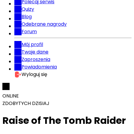
Polecaj serwis
Quizy
Blog
Odebrane nagrody
Forum
Mój profil
Twoje dane
Zaproszenia
Powiadomienia
Wyloguj się
ONLINE
ZDOBYTYCH DZISIAJ
Raise of The Tomb Raider