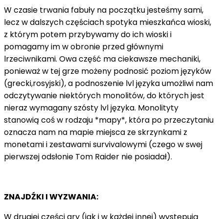
W czasie trwania fabuły na początku jesteśmy sami,
lecz w dalszych częściach spotyka mieszkańca wioski,
z którym potem przybywamy do ich wioski i
pomagamy im w obronie przed głównymi
lrzeciwnikami. Owa część ma ciekawsze mechaniki,
ponieważ w tej grze możeny podnosić poziom języków
(grecki,rosyjski), a podnoszenie lvl języka umożliwi nam
odczytywanie niektórych monolitów, do których jest
nieraz wymagany szósty lvl języka. Monolityty
stanowią coś w rodzaju *mapy*, która po przeczytaniu
oznacza nam na mapie miejsca ze skrzynkami z
monetami i zestawami survivalowymi (czego w swej
pierwszej odsłonie Tom Raider nie posiadał).
ZNAJDŹKI I WYZWANIA:
W drugiej części gry (jak i w każdej innej) występują