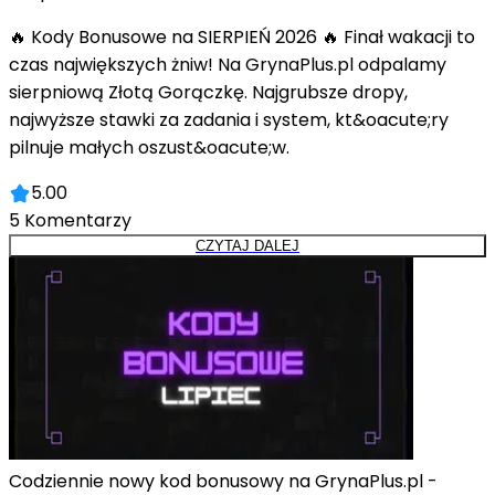
🔥 Kody Bonusowe na SIERPIEŃ 2026 🔥 Finał wakacji to
czas największych żniw! Na GrynaPlus.pl odpalamy
sierpniową Złotą Gorączkę. Najgrubsze dropy,
najwyższe stawki za zadania i system, kt&oacute;ry
pilnuje małych oszust&oacute;w.
5.00
5
Komentarzy
CZYTAJ DALEJ
Codziennie nowy kod bonusowy na GrynaPlus.pl -