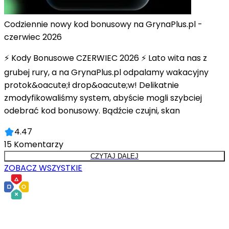
Codziennie nowy kod bonusowy na GrynaPlus.pl -
czerwiec 2026
⚡ Kody Bonusowe CZERWIEC 2026 ⚡ Lato wita nas z
grubej rury, a na GrynaPlus.pl odpalamy wakacyjny
protok&oacute;ł drop&oacute;w! Delikatnie
zmodyfikowaliśmy system, abyście mogli szybciej
odebrać kod bonusowy. Bądźcie czujni, skan
4.47
15
Komentarzy
CZYTAJ DALEJ
ZOBACZ WSZYSTKIE