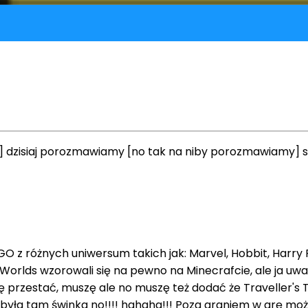
e] dzisiaj porozmawiamy [no tak na niby porozmawiamy] s
EGO z różnych uniwersum takich jak: Marvel, Hobbit, Harry 
rlds wzorowali się na pewno na Minecrafcie, ale ja uważa
 się przestać, muszę ale no muszę też dodać że Traveller
e była tam świnka no!!!! hahaha!!! Poza graniem w grę mo