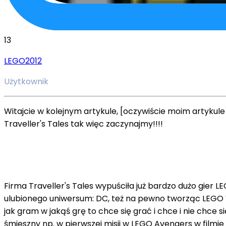
13
LEGO2012
Użytkownik
Witajcie w kolejnym artykule, [oczywiście moim artykul
Traveller's Tales tak więc zaczynajmy!!!!
Firma Traveller's Tales wypuściła już bardzo dużo gier L
ulubionego uniwersum: DC, też na pewno tworząc LEGO Wo
jak gram w jakąś grę to chce się grać i chce i nie chce
śmieszny np. w pierwszej misji w LEGO Avengers w filmi