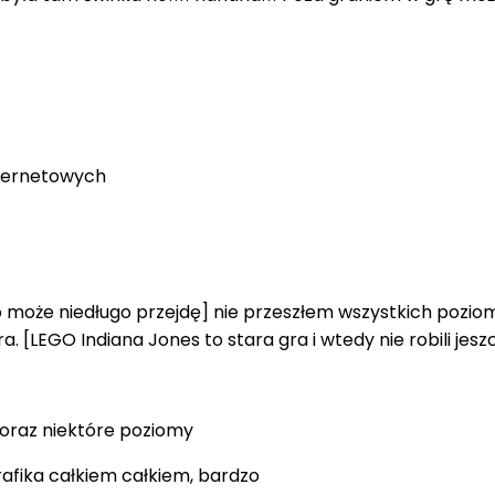
nternetowych
 może niedługo przejdę] nie przeszłem wszystkich poziom
ra. [LEGO Indiana Jones to stara gra i wtedy nie robili jes
 oraz niektóre poziomy
afika całkiem całkiem, bardzo