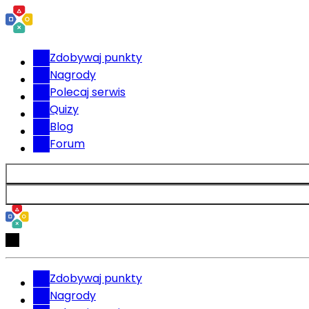
Zdobywaj punkty
Nagrody
Polecaj serwis
Quizy
Blog
Forum
Zdobywaj punkty
Nagrody