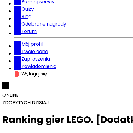
Polecaj serwis
Quizy
Blog
Odebrane nagrody
Forum
Mój profil
Twoje dane
Zaproszenia
Powiadomienia
Wyloguj się
ONLINE
ZDOBYTYCH DZISIAJ
Ranking gier LEGO. [Doda