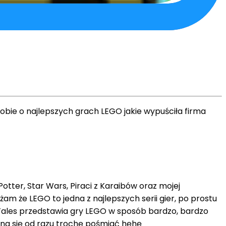
obie o najlepszych grach LEGO jakie wypuściła firma
Potter, Star Wars, Piraci z Karaibów oraz mojej
m że LEGO to jedna z najlepszych serii gier, po prostu
's Tales przedstawia gry LEGO w sposób bardzo, bardzo
żna się od razu trochę pośmiać hęhę