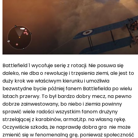
Battlefield 1 wycofuje serię z rotacji. Nie posuwa się
daleko, nie dba o rewolucję i trzęsienia ziemi, ale jest to
duży krok we właściwym kierunku i umożliwia
bezwstydne bycie później fanem Battlefielda po wielu
latach przerwy. To był bardzo dobry mecz, na pewno
dobrze zainwestowany, bo niebo i ziemia powinny
sprawić wiele radości wszystkim fanom drużyny
strzelającej z karabinów, armat,itp. na własną rękę.
Oczywiście szkoda, że ​​naprawdę dobra gra nie może
zmienić się w fenomenalną grę, ponieważ społeczność