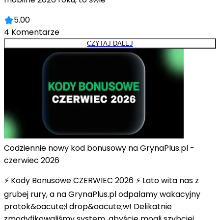
5.00
4
Komentarze
CZYTAJ DALEJ
Codziennie nowy kod bonusowy na GrynaPlus.pl -
czerwiec 2026
⚡ Kody Bonusowe CZERWIEC 2026 ⚡ Lato wita nas z
grubej rury, a na GrynaPlus.pl odpalamy wakacyjny
protok&oacute;ł drop&oacute;w! Delikatnie
zmodyfikowaliśmy system, abyście mogli szybciej