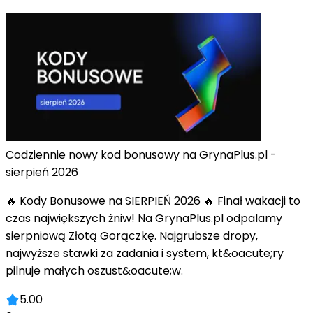
Codziennie nowy kod bonusowy na GrynaPlus.pl -
sierpień 2026
🔥 Kody Bonusowe na SIERPIEŃ 2026 🔥 Finał wakacji to
czas największych żniw! Na GrynaPlus.pl odpalamy
sierpniową Złotą Gorączkę. Najgrubsze dropy,
najwyższe stawki za zadania i system, kt&oacute;ry
pilnuje małych oszust&oacute;w.
5.00