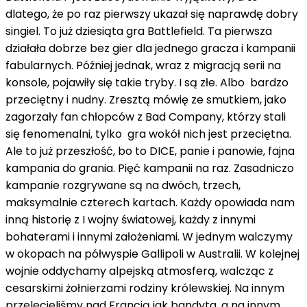
dlatego, że po raz pierwszy ukazał się naprawdę dobry
singiel. To już dziesiąta gra Battlefield. Ta pierwsza
działała dobrze bez gier dla jednego gracza i kampanii
fabularnych. Później jednak, wraz z migracją serii na
konsole, pojawiły się takie tryby. I są złe. Albo bardzo
przeciętny i nudny. Zresztą mówię ze smutkiem, jako
zagorzały fan chłopców z Bad Company, którzy stali
się fenomenalni, tylko gra wokół nich jest przeciętna.
Ale to już przeszłość, bo to DICE, panie i panowie, fajna
kampania do grania. Pięć kampanii na raz. Zasadniczo
kampanie rozgrywane są na dwóch, trzech,
maksymalnie czterech kartach. Każdy opowiada nam
inną historię z I wojny światowej, każdy z innymi
bohaterami i innymi założeniami. W jednym walczymy
w okopach na półwyspie Gallipoli w Australii. W kolejnej
wojnie oddychamy alpejską atmosferą, walcząc z
cesarskimi żołnierzami rodziny królewskiej. Na innym
przelecieliśmy nad Francją jak bandyta, a na innym