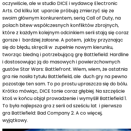
oczywiście, ale w studio DICE i wydawcę Electronic
Arts. Od kilku lat uparcie próbują zmierzyć się ze
swoim głównym konkurentem, serią Call of Duty, na
polach bitew współczesnych konfliktów zbrojnych,
które z każdym kolejnym odcinkiem serii stają się coraz
gorsze i bardziej żałosne. A potem, jakby przyznając
się do błędu, skręcili w zupełnie nowym kierunku,
tworząc biedną i potrzebującą grę Battlefield: Hardline
i dostosowując ją do masowych i powierzchownych
gustów Star Wars: Battlefront. Wiem, wiem, że ostatnia
gra nie nosiła tytułu Battlefield, ale duch gry na pewno
pozostaje ten sam. To po prostu upraszcza się do bólu.
Krótko mówiąc, DICE tonie coraz głębiej. Na szczęście
ktoś w końcu objął prowadzenie i wymyślił Battlefield 1.
To była najlepsza gra z serii od sześciu lat i pierwsza
gra Battlefield: Bad Company 2. A co więcej,
wyjątkowy.