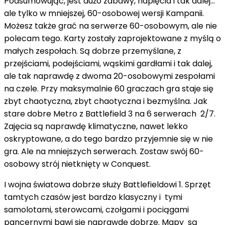
Podsumowując, jest dużo zabawy, napięcia i tak dalej...
ale tylko w mniejszej, 60-osobowej wersji Kampanii.
Możesz także grać na serwerze 60-osobowym, ale nie
polecam tego. Karty zostały zaprojektowane z myślą o
małych zespołach. Są dobrze przemyślane, z
przejściami, podejściami, wąskimi gardłami i tak dalej,
ale tak naprawdę z dwoma 20-osobowymi zespołami
na czele. Przy maksymalnie 60 graczach gra staje się
zbyt chaotyczna, zbyt chaotyczna i bezmyślna. Jak
stare dobre Metro z Battlefield 3 na 6 serwerach 2/7.
Zajęcia są naprawdę klimatyczne, nawet lekko
oskryptowane, a do tego bardzo przyjemnie się w nie
gra. Ale na mniejszych serwerach. Zostaw swój 60-
osobowy strój nietknięty w Conquest.
I wojna światowa dobrze służy Battlefieldowi 1. Sprzęt
tamtych czasów jest bardzo klasyczny i tymi
samolotami, sterowcami, czołgami i pociągami
pancernymi bawi się naprawdę dobrze. Mapy są