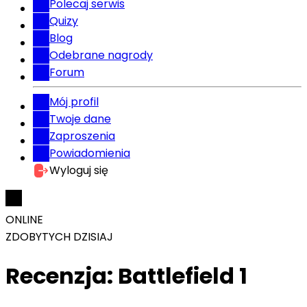
Polecaj serwis
Quizy
Blog
Odebrane nagrody
Forum
Mój profil
Twoje dane
Zaproszenia
Powiadomienia
Wyloguj się
ONLINE
ZDOBYTYCH DZISIAJ
Recenzja: Battlefield 1