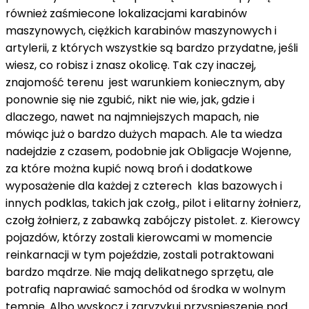
również zaśmiecone lokalizacjami karabinów
maszynowych, ciężkich karabinów maszynowych i
artylerii, z których wszystkie są bardzo przydatne, jeśli
wiesz, co robisz i znasz okolicę. Tak czy inaczej,
znajomość terenu jest warunkiem koniecznym, aby
ponownie się nie zgubić, nikt nie wie, jak, gdzie i
dlaczego, nawet na najmniejszych mapach, nie
mówiąc już o bardzo dużych mapach. Ale ta wiedza
nadejdzie z czasem, podobnie jak Obligacje Wojenne,
za które można kupić nową broń i dodatkowe
wyposażenie dla każdej z czterech klas bazowych i
innych podklas, takich jak czołg., pilot i elitarny żołnierz,
czołg żołnierz, z zabawką zabójczy pistolet. z. Kierowcy
pojazdów, którzy zostali kierowcami w momencie
reinkarnacji w tym pojeździe, zostali potraktowani
bardzo mądrze. Nie mają delikatnego sprzętu, ale
potrafią naprawiać samochód od środka w wolnym
tempie. Albo wyskocz i zaryzykuj przyspieszenie pod