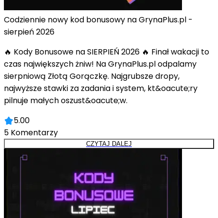
Codziennie nowy kod bonusowy na GrynaPlus.pl -
sierpień 2026
🔥 Kody Bonusowe na SIERPIEŃ 2026 🔥 Finał wakacji to
czas największych żniw! Na GrynaPlus.pl odpalamy
sierpniową Złotą Gorączkę. Najgrubsze dropy,
najwyższe stawki za zadania i system, kt&oacute;ry
pilnuje małych oszust&oacute;w.
5.00
5
Komentarzy
CZYTAJ DALEJ