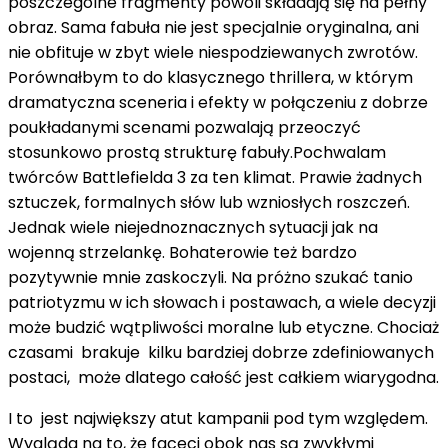
poszczególne fragmenty powoli składają się na pełny
obraz. Sama fabuła nie jest specjalnie oryginalna, ani
nie obfituje w zbyt wiele niespodziewanych zwrotów.
Porównałbym to do klasycznego thrillera, w którym
dramatyczna sceneria i efekty w połączeniu z dobrze
poukładanymi scenami pozwalają przeoczyć
stosunkowo prostą strukturę fabuły.Pochwalam
twórców Battlefielda 3 za ten klimat. Prawie żadnych
sztuczek, formalnych słów lub wzniosłych roszczeń.
Jednak wiele niejednoznacznych sytuacji jak na
wojenną strzelankę. Bohaterowie też bardzo
pozytywnie mnie zaskoczyli. Na próżno szukać tanio
patriotyzmu w ich słowach i postawach, a wiele decyzji
może budzić wątpliwości moralne lub etyczne. Chociaż
czasami brakuje kilku bardziej dobrze zdefiniowanych
postaci, może dlatego całość jest całkiem wiarygodna.
I to jest największy atut kampanii pod tym względem.
Wygląda na to, że faceci obok nas są zwykłymi