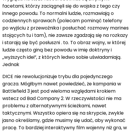
facetami, którzy zaciągnęli się do wojska z tego czy
innego powodu. To normalni ludzie, rozmawiają o
codziennych sprawach (polecam pominąć telefony
po wyjściu z przewoźnika i posłuchać rozmowy marines
stojących tu i tam), nie zawsze zgadzają się na rozkazy
i starają się być posłuszni . to. To obraz wojny, w której
ludzie często giną bez powodu w imię doktryny i
„wyższych idei”, z których ledwo sobie uświadamiają.
Jednak
DICE nie rewolucjonizuje trybu dla pojedynczego
gracza. Mógłbym nawet powiedzieć, że kampania w
Battlefield 3 jest pod wieloma względami krokiem
wstecz od Bad Company 2. W rzeczywistości nie ma
problemu z alternatywnymi ścieżkami, nawet
taktycznymi. Wszystko opiera się na skrypcie, zwykle
jasno określamy, gdzie musimy się udać, aby wykonać
pracę. To bardziej interaktywny film wojenny niż gra, w