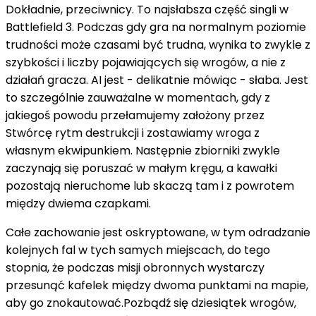
Dokładnie, przeciwnicy. To najsłabsza część singli w
Battlefield 3. Podczas gdy gra na normalnym poziomie
trudności może czasami być trudna, wynika to zwykle z
szybkości i liczby pojawiających się wrogów, a nie z
działań gracza. AI jest - delikatnie mówiąc - słaba. Jest
to szczególnie zauważalne w momentach, gdy z
jakiegoś powodu przełamujemy założony przez
Stwórcę rytm destrukcji i zostawiamy wroga z
własnym ekwipunkiem. Następnie zbiorniki zwykle
zaczynają się poruszać w małym kręgu, a kawałki
pozostają nieruchome lub skaczą tam i z powrotem
między dwiema czapkami.
Całe zachowanie jest oskryptowane, w tym odradzanie
kolejnych fal w tych samych miejscach, do tego
stopnia, że ​​podczas misji obronnych wystarczy
przesunąć kafelek między dwoma punktami na mapie,
aby go znokautować.Pozbądź się dziesiątek wrogów,