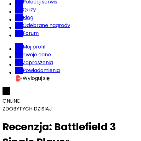
Polecaj serwis
Quizy
Blog
Odebrane nagrody
Forum
Mój profil
Twoje dane
Zaproszenia
Powiadomienia
Wyloguj się
ONLINE
ZDOBYTYCH DZISIAJ
Recenzja: Battlefield 3