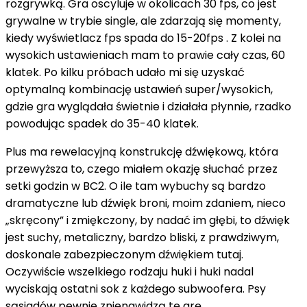
rozgrywką. Gra oscyluje w okolicach 30 fps, co jest
grywalne w trybie single, ale zdarzają się momenty,
kiedy wyświetlacz fps spada do 15-20fps . Z kolei na
wysokich ustawieniach mam to prawie cały czas, 60
klatek. Po kilku próbach udało mi się uzyskać
optymalną kombinację ustawień super/wysokich,
gdzie gra wyglądała świetnie i działała płynnie, rzadko
powodując spadek do 35-
40 klatek.
Plus ma rewelacyjną konstrukcję dźwiękową, która
przewyższa to, czego miałem okazję słuchać przez
setki godzin w BC2. O ile tam wybuchy są bardzo
dramatyczne lub dźwięk broni, moim zdaniem, nieco
„skręcony” i zmiękczony, by nadać im głębi, to dźwięk
jest suchy, metaliczny, bardzo bliski, z prawdziwym,
doskonale zabezpieczonym dźwiękiem tutaj.
Oczywiście wszelkiego rodzaju huki i huki nadal
wyciskają ostatni sok z każdego subwoofera. Psy
sąsiadów pewnie znienawidzą tę grę...