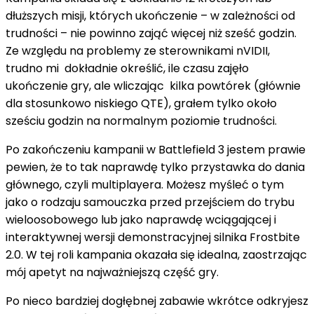
dłuższych misji, których ukończenie – w zależności od
trudności – nie powinno zająć więcej niż sześć godzin.
Ze względu na problemy ze sterownikami nVIDII,
trudno mi dokładnie określić, ile czasu zajęło
ukończenie gry, ale wliczając kilka powtórek (głównie
dla stosunkowo niskiego QTE), grałem tylko około
sześciu godzin na normalnym poziomie trudności.
Po zakończeniu kampanii w Battlefield 3 jestem prawie
pewien, że to tak naprawdę tylko przystawka do dania
głównego, czyli multiplayera. Możesz myśleć o tym
jako o rodzaju samouczka przed przejściem do trybu
wieloosobowego lub jako naprawdę wciągającej i
interaktywnej wersji demonstracyjnej silnika Frostbite
2.0. W tej roli kampania okazała się idealna, zaostrzając
mój apetyt na najważniejszą część gry.
Po nieco bardziej dogłębnej zabawie wkrótce odkryjesz