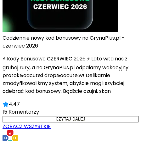
Codziennie nowy kod bonusowy na GrynaPlus.pl -
czerwiec 2026
⚡ Kody Bonusowe CZERWIEC 2026 ⚡ Lato wita nas z
grubej rury, a na GrynaPlus.pl odpalamy wakacyjny
protok&oacute;ł drop&oacute;w! Delikatnie
zmodyfikowaliśmy system, abyście mogli szybciej
odebrać kod bonusowy. Bądźcie czujni, skan
4.47
15
Komentarzy
CZYTAJ DALEJ
ZOBACZ WSZYSTKIE