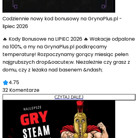
Codziennie nowy kod bonusowy na GrynaPlus.pl -
lipiec 2026
🔥 Kody Bonusowe na LIPIEC 2026 🔥 Wakacje odpalone
na 100%, a my na GrynaPlus.pl podkręcamy
temperaturę! Rozpoczynamy gorący miesiąc pełen
najgrubszych drop&oacute;w. Niezależnie czy grasz z
domu, czy z leżaka nad basenem &ndash;
4.75
32
Komentarze
CZYTAJ DALEJ