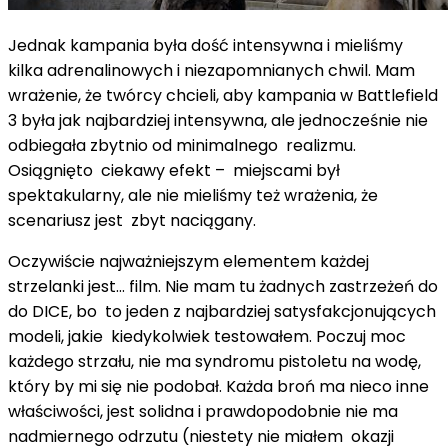
Jednak kampania była dość intensywna i mieliśmy
kilka adrenalinowych i niezapomnianych chwil. Mam
wrażenie, że twórcy chcieli, aby kampania w Battlefield
3 była jak najbardziej intensywna, ale jednocześnie nie
odbiegała zbytnio od minimalnego realizmu.
Osiągnięto ciekawy efekt – miejscami był
spektakularny, ale nie mieliśmy też wrażenia, że ​​
scenariusz jest zbyt naciągany.
Oczywiście najważniejszym elementem każdej
strzelanki jest... film. Nie mam tu żadnych zastrzeżeń do
do DICE, bo to jeden z najbardziej satysfakcjonujących
modeli, jakie kiedykolwiek testowałem. Poczuj moc
każdego strzału, nie ma syndromu pistoletu na wodę,
który by mi się nie podobał. Każda broń ma nieco inne
właściwości, jest solidna i prawdopodobnie nie ma
nadmiernego odrzutu (niestety nie miałem okazji