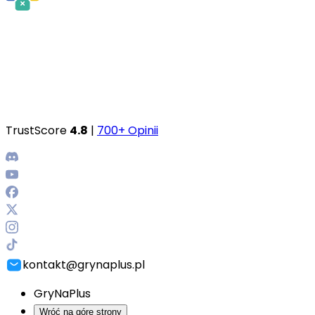
TrustScore
4.8
|
700+ Opinii
kontakt@grynaplus.pl
GryNaPlus
Wróć na górę strony