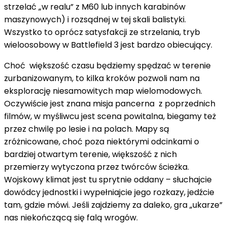
strzelać „w realu” z M60 lub innych karabinów
maszynowych) i rozsądnej w tej skali balistyki.
Wszystko to oprócz satysfakcji ze strzelania, tryb
wieloosobowy w Battlefield 3 jest bardzo obiecujący.
Choć większość czasu będziemy spędzać w terenie
zurbanizowanym, to kilka kroków pozwoli nam na
eksplorację niesamowitych map wielomodowych.
Oczywiście jest znana misja pancerna z poprzednich
filmów, w myśliwcu jest scena powitalna, biegamy też
przez chwilę po lesie i na polach. Mapy są
zróżnicowane, choć poza niektórymi odcinkami o
bardziej otwartym terenie, większość z nich
przemierzy wytyczona przez twórców ścieżka.
Wojskowy klimat jest tu sprytnie oddany – słuchajcie
dowódcy jednostki i wypełniajcie jego rozkazy, jedźcie
tam, gdzie mówi. Jeśli zajdziemy za daleko, gra „ukarze”
nas niekończącą się falą wrogów.