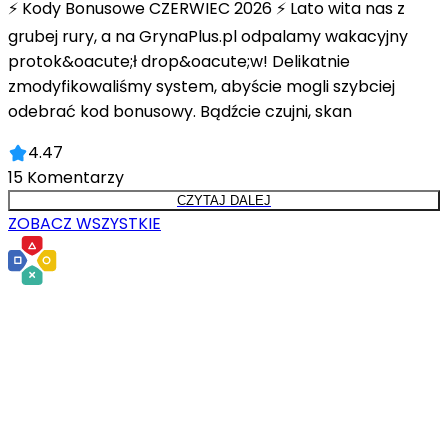
⚡ Kody Bonusowe CZERWIEC 2026 ⚡ Lato wita nas z
grubej rury, a na GrynaPlus.pl odpalamy wakacyjny
protok&oacute;ł drop&oacute;w! Delikatnie
zmodyfikowaliśmy system, abyście mogli szybciej
odebrać kod bonusowy. Bądźcie czujni, skan
4.47
15
Komentarzy
CZYTAJ DALEJ
ZOBACZ WSZYSTKIE