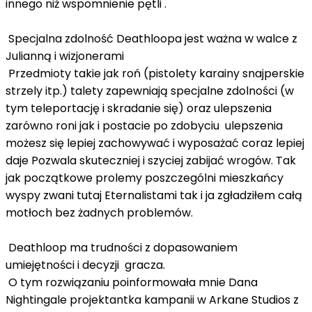
innego niż wspomnienie pętli .
Specjalna zdolność Deathloopa jest ważna w walce z
Julianną i wizjonerami
Przedmioty takie jak roń (pistolety karainy snajperskie
strzely itp.) talety zapewniają specjalne zdolności (w
tym teleportację i skradanie się) oraz ulepszenia
zarówno roni jak i postacie po zdobyciu ulepszenia
możesz się lepiej zachowywać i wyposażać coraz lepiej
daje Pozwala skuteczniej i szyciej zabijać wrogów. Tak
jak początkowe prolemy poszczególni mieszkańcy
wyspy zwani tutaj Eternalistami tak i ja zgładziłem całą
motłoch bez żadnych problemów.
Deathloop ma trudności z dopasowaniem
umiejętności i decyzji gracza.
O tym rozwiązaniu poinformowała mnie Dana
Nightingale projektantka kampanii w Arkane Studios z