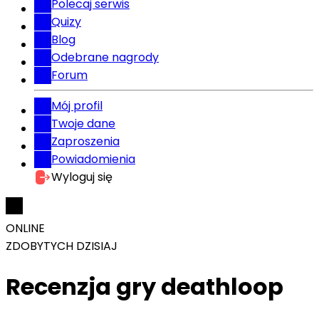
Polecaj serwis
Quizy
Blog
Odebrane nagrody
Forum
Mój profil
Twoje dane
Zaproszenia
Powiadomienia
Wyloguj się
ONLINE
ZDOBYTYCH DZISIAJ
Recenzja gry deathloop