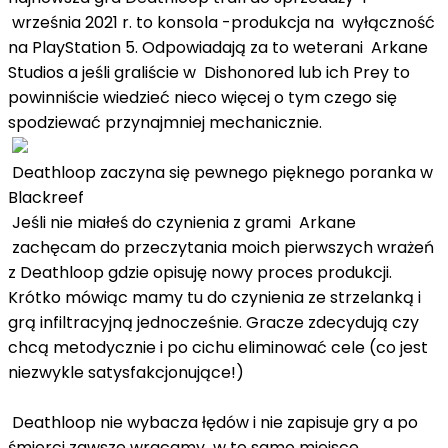
września 2021 r. to konsola -produkcja na wyłączność
na PlayStation 5. Odpowiadają za to weterani Arkane
Studios a jeśli graliście w Dishonored lub ich Prey to
powinniście wiedzieć nieco więcej o tym czego się
spodziewać przynajmniej mechanicznie.
Deathloop zaczyna się pewnego pięknego poranka w
Blackreef
Jeśli nie miałeś do czynienia z grami Arkane
zachęcam do przeczytania moich pierwszych wrażeń
z Deathloop gdzie opisuję nowy proces produkcji.
Krótko mówiąc mamy tu do czynienia ze strzelanką i
grą infiltracyjną jednocześnie. Gracze zdecydują czy
chcą metodycznie i po cichu eliminować cele (co jest
niezwykle satysfakcjonujące!)
Deathloop nie wybacza łędów i nie zapisuje gry a po
śmierci zawsze wracamy w to samo miejsce.