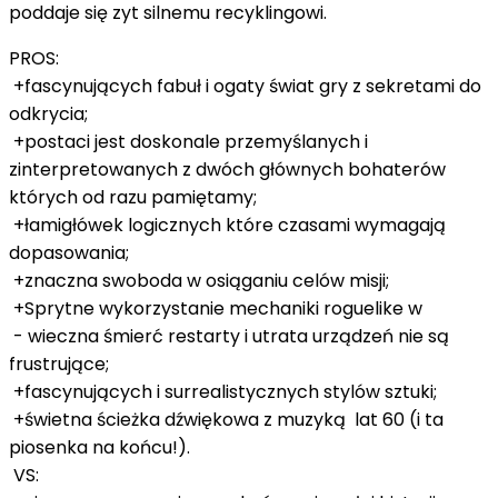
poddaje się zyt silnemu recyklingowi.
PROS:
+fascynujących fabuł i ogaty świat gry z sekretami do
odkrycia;
+postaci jest doskonale przemyślanych i
zinterpretowanych z dwóch głównych bohaterów
których od razu pamiętamy;
+łamigłówek logicznych które czasami wymagają
dopasowania;
+znaczna swoboda w osiąganiu celów misji;
+Sprytne wykorzystanie mechaniki roguelike w
- wieczna śmierć restarty i utrata urządzeń nie są
frustrujące;
+fascynujących i surrealistycznych stylów sztuki;
+świetna ścieżka dźwiękowa z muzyką lat 60 (i ta
piosenka na końcu!).
VS: