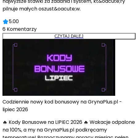
najwyższe stawki za zadania i system, kt&oacute;ry
pilnuje małych oszust&oacute;w.
5.00
6
Komentarzy
CZYTAJ DALEJ
Codziennie nowy kod bonusowy na GrynaPlus.pl -
lipiec 2026
🔥 Kody Bonusowe na LIPIEC 2026 🔥 Wakacje odpalone
na 100%, a my na GrynaPlus.pl podkręcamy
temperaturę! Rozpoczynamy gorący miesiąc pełen