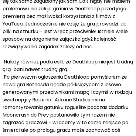
się tak samo zagubiony jak sam Colt nigdy nie miałem
prolemów i nie żałuję grania w Deathloop przed jego
premierą bez możliwości korzystania z filmów z
YouTuea. Jednocześnie nie czuję że gra prowadzi do
piłki na sznurku – jest wręcz przeciwnie! Istnieje wiele
sposoów na dogonienie zajączka gdyż kolejność
rozwiązywania zagadek zależy od nas.
Należy również podkreślić że Deathloop nie jest trudną
grą bani nawet trudną grą.
Po pierwszym ogłoszeniu Deathloop pomyślałem że
nowa gra Bethesda będzie półksiężycem z losowo
generowanymi przeciwnikami mapą i czymś w rodzaju
świetnej gry Returnal. Arkane Studios mimo
romantyzowania gatunku roguelite podczas dodatku
Mooncrash do Prey postanowiło tym razem nie
zagrażać graczowi – wracamy w to samo miejsce po
śmierci ale po prologu gracz może zachować coś