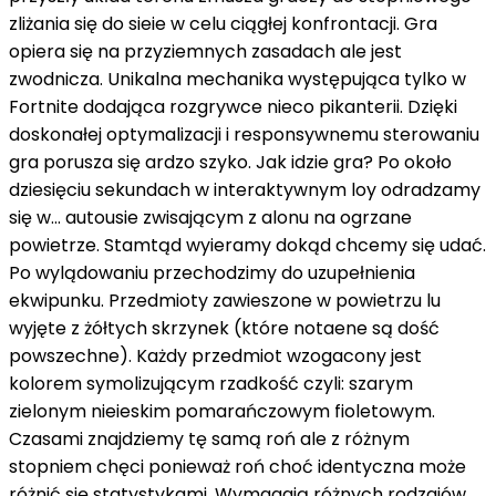
zliżania się do sieie w celu ciągłej konfrontacji. Gra
opiera się na przyziemnych zasadach ale jest
zwodnicza. Unikalna mechanika występująca tylko w
Fortnite dodająca rozgrywce nieco pikanterii. Dzięki
doskonałej optymalizacji i responsywnemu sterowaniu
gra porusza się ardzo szyko. Jak idzie gra? Po około
dziesięciu sekundach w interaktywnym loy odradzamy
się w... autousie zwisającym z alonu na ogrzane
powietrze. Stamtąd wyieramy dokąd chcemy się udać.
Po wylądowaniu przechodzimy do uzupełnienia
ekwipunku. Przedmioty zawieszone w powietrzu lu
wyjęte z żółtych skrzynek (które notaene są dość
powszechne). Każdy przedmiot wzogacony jest
kolorem symolizującym rzadkość czyli: szarym
zielonym nieieskim pomarańczowym fioletowym.
Czasami znajdziemy tę samą roń ale z różnym
stopniem chęci ponieważ roń choć identyczna może
różnić się statystykami. Wymagają różnych rodzajów