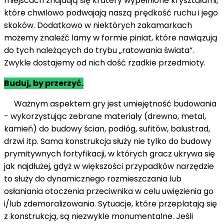
miejscach znajdują się kratery wypełnione kryształami,
które chwilowo podwajają naszą prędkość ruchu i jego
skoków. Dodatkowo w niektórych zakamarkach
możemy znaleźć lamy w formie piniat, które nawiązują
do tych należących do trybu „ratowania świata”.
Zwykle dostajemy od nich dość rzadkie przedmioty.
Buduj, by przerzyć.
Ważnym aspektem gry jest umiejętność budowania
- wykorzystując zebrane materiały (drewno, metal,
kamień) do budowy ścian, podłóg, sufitów, balustrad,
drzwi itp. Sama konstrukcja służy nie tylko do budowy
prymitywnych fortyfikacji, w których gracz ukrywa się
jak najdłużej, gdyż w większości przypadków narzędzie
to służy do dynamicznego rozmieszczania lub
osłaniania otoczenia przeciwnika w celu uwięzienia go
i/lub zdemoralizowania. Sytuacje, które przeplatają się
z konstrukcją, są niezwykle monumentalne. Jeśli