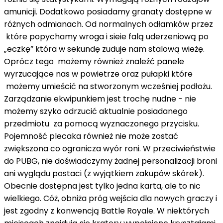
amunicji. Dodatkowo posiadamy granaty dostępne w
różnych odmianach. Od normalnych odłamków przez
które popychamy wroga i sieie falą uderzeniową po
„eczkę” która w sekundę zuduje nam stalową wieżę.
Oprócz tego możemy również znaleźć panele
wyrzucające nas w powietrze oraz pułapki które
możemy umieścić na stworzonym wcześniej podłożu.
Zarządzanie ekwipunkiem jest trochę nudne - nie
możemy szyko odrzucić aktualnie posiadanego
przedmiotu za pomocą wyznaczonego przycisku.
Pojemność plecaka również nie może zostać
zwiększona co ogranicza wyór roni. W przeciwieństwie
do PUBG, nie doświadczymy żadnej personalizacji broni
ani wyglądu postaci (z wyjątkiem zakupów skórek).
Obecnie dostępna jest tylko jedna karta, ale to nic
wielkiego. Cóż, obniża próg wejścia dla nowych graczy i
jest zgodny z konwencją Battle Royale. W niektórych