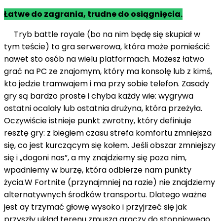
Łatwe do zagrania, trudne do osiągnięcia.
Tryb battle royale (bo na nim będę się skupiał w
tym teście) to gra serwerowa, która może pomieścić
nawet sto osób na wielu platformach. Możesz łatwo
grać na PC ze znajomym, który ma konsolę lub z kimś,
kto jedzie tramwajem i ma przy sobie telefon. Zasady
gry są bardzo proste i chyba każdy wie: wygrywa
ostatni ocalały lub ostatnia drużyna, która przeżyła.
Oczywiście istnieje punkt zwrotny, który definiuje
resztę gry: z biegiem czasu strefa komfortu zmniejsza
się, co jest kurczącym się kołem. Jeśli obszar zmniejszy
się i „dogoni nas”, a my znajdziemy się poza nim,
wpadniemy w burzę, która odbierze nam punkty
życia.W Fortnite (przynajmniej na razie) nie znajdziemy
alternatywnych środków transportu. Dlatego ważne
jest ay trzymać głowę wysoko i przyjrzeć się jak
przyszły układ terenu zmusza graczy do stopniowego