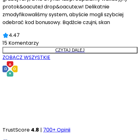
protok&oacute;ł drop&oacute;w! Delikatnie
zmodyfikowaliśmy system, abyście mogli szybciej
odebrać kod bonusowy. Bądźcie czujni, skan
4.47
15
Komentarzy
CZYTAJ DALEJ
ZOBACZ WSZYSTKIE
TrustScore
4.8
|
700+ Opinii