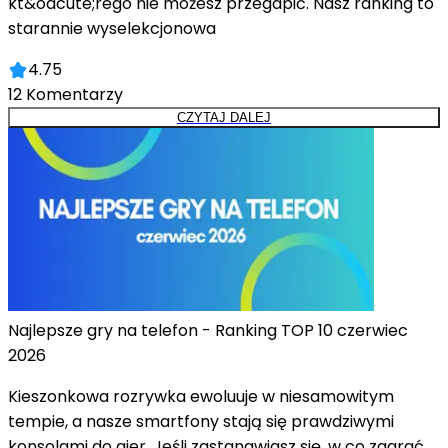
kt&oacute;rego nie możesz przegapić. Nasz ranking to
starannie wyselekcjonowa
4.75
12
Komentarzy
CZYTAJ DALEJ
Najlepsze gry na telefon - Ranking TOP 10 czerwiec
2026
Kieszonkowa rozrywka ewoluuje w niesamowitym
tempie, a nasze smartfony stają się prawdziwymi
konsolami do gier. Jeśli zastanawiasz się, w co zagrać