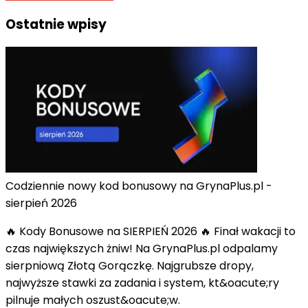
Ostatnie wpisy
Codziennie nowy kod bonusowy na GrynaPlus.pl -
sierpień 2026
🔥 Kody Bonusowe na SIERPIEŃ 2026 🔥 Finał wakacji to
czas największych żniw! Na GrynaPlus.pl odpalamy
sierpniową Złotą Gorączkę. Najgrubsze dropy,
najwyższe stawki za zadania i system, kt&oacute;ry
pilnuje małych oszust&oacute;w.