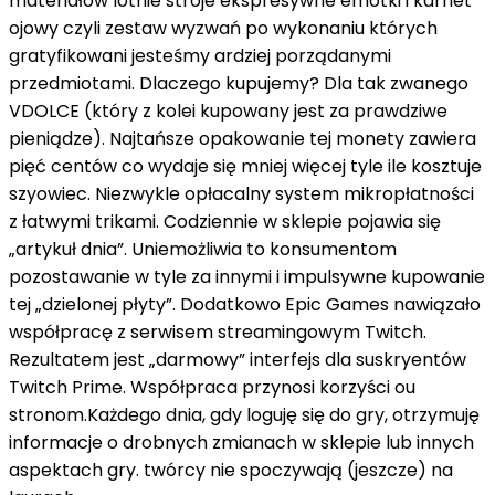
materiałów lotnie stroje ekspresywne emotki i karnet
ojowy czyli zestaw wyzwań po wykonaniu których
gratyfikowani jesteśmy ardziej porządanymi
przedmiotami. Dlaczego kupujemy? Dla tak zwanego
VDOLCE (który z kolei kupowany jest za prawdziwe
pieniądze). Najtańsze opakowanie tej monety zawiera
pięć centów co wydaje się mniej więcej tyle ile kosztuje
szyowiec. Niezwykle opłacalny system mikropłatności
z łatwymi trikami. Codziennie w sklepie pojawia się
„artykuł dnia”. Uniemożliwia to konsumentom
pozostawanie w tyle za innymi i impulsywne kupowanie
tej „dzielonej płyty”. Dodatkowo Epic Games nawiązało
współpracę z serwisem streamingowym Twitch.
Rezultatem jest „darmowy” interfejs dla suskryentów
Twitch Prime. Współpraca przynosi korzyści ou
stronom.Każdego dnia, gdy loguję się do gry, otrzymuję
informacje o drobnych zmianach w sklepie lub innych
aspektach gry. twórcy nie spoczywają (jeszcze) na