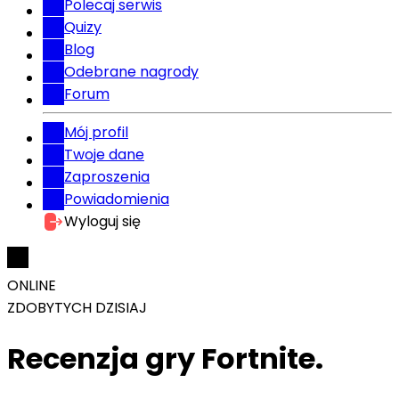
Polecaj serwis
Quizy
Blog
Odebrane nagrody
Forum
Mój profil
Twoje dane
Zaproszenia
Powiadomienia
Wyloguj się
ONLINE
ZDOBYTYCH DZISIAJ
Recenzja gry Fortnite.