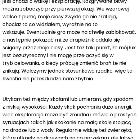
jeśli chodzi o walkę i eksplorację. Rozgrywane bitwy
można zobaczyć przy pierwszej okazji. We wzorowej
walce z pumą moje ciosy zwykle go nie trafiają,
chociaż to co widziałem, wyraźnie na to
wskazuje. Ewentualnie gra może na chwilę zablokować,
a następnie pokazać mi, że drapieżnik oddala się
ścigany przez moje ciosy. Jest też taki punkt, że mój łuk
jest bezużyteczny i nie mogę przełączyć się w
tryb celowania, a kiedy próbuję zmienić broń te nie
znikają. Walczymy jednak stosunkowo rzadko, więc ta
kwestia nie przeszkadza nam zbytnio.
Utykam też między skałami lub umieram, gdy spadam
z niskiej wysokości. Każdy skok pochłania dużo energii,
więc eksploracja może być żmudna i mówię o prostych
sytuacjach takich jak skakanie na małą skalę stojącą
na drodze lub z wody. Regularnie widuję też zwierzęta,
które utknęły na drzewach na co narzekam, ale łatwo