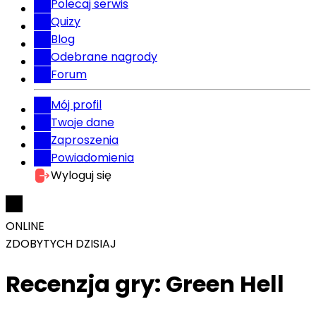
Polecaj serwis
Quizy
Blog
Odebrane nagrody
Forum
Mój profil
Twoje dane
Zaproszenia
Powiadomienia
Wyloguj się
ONLINE
ZDOBYTYCH DZISIAJ
Recenzja gry: Green Hell