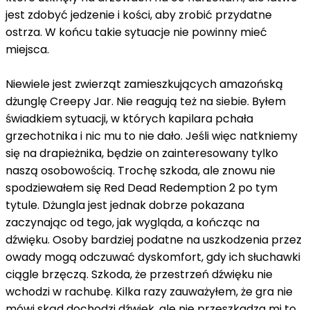
jest zdobyć jedzenie i kości, aby zrobić przydatne
ostrza. W końcu takie sytuacje nie powinny mieć
miejsca.
Niewiele jest zwierząt zamieszkujących amazońską
dżunglę Creepy Jar. Nie reagują też na siebie. Byłem
świadkiem sytuacji, w których kapilara pchała
grzechotnika i nic mu to nie dało. Jeśli więc natkniemy
się na drapieżnika, będzie on zainteresowany tylko
naszą osobowością. Trochę szkoda, ale znowu nie
spodziewałem się Red Dead Redemption 2 po tym
tytule. Dżungla jest jednak dobrze pokazana
zaczynając od tego, jak wygląda, a kończąc na
dźwięku. Osoby bardziej podatne na uszkodzenia przez
owady mogą odczuwać dyskomfort, gdy ich słuchawki
ciągle brzęczą. Szkoda, że ​​przestrzeń dźwięku nie
wchodzi w rachubę. Kilka razy zauważyłem, że gra nie
mówi skąd dochodzi dźwięk, ale nie przeszkadza mi to