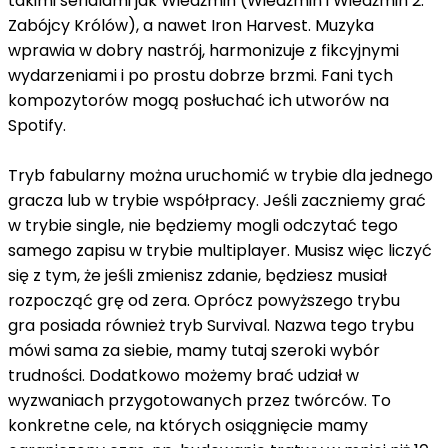
takimi serialami jak Wiedźmin (Wiedźmin i Wiedźmin 2:
Zabójcy Królów), a nawet Iron Harvest. Muzyka
wprawia w dobry nastrój, harmonizuje z fikcyjnymi
wydarzeniami i po prostu dobrze brzmi. Fani tych
kompozytorów mogą posłuchać ich utworów na
Spotify.
Tryb fabularny można uruchomić w trybie dla jednego
gracza lub w trybie współpracy. Jeśli zaczniemy grać
w trybie single, nie będziemy mogli odczytać tego
samego zapisu w trybie multiplayer. Musisz więc liczyć
się z tym, że jeśli zmienisz zdanie, będziesz musiał
rozpocząć grę od zera. Oprócz powyższego trybu
gra posiada również tryb Survival. Nazwa tego trybu
mówi sama za siebie, mamy tutaj szeroki wybór
trudności. Dodatkowo możemy brać udział w
wyzwaniach przygotowanych przez twórców. To
konkretne cele, na których osiągnięcie mamy