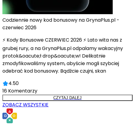
Codziennie nowy kod bonusowy na GrynaPlus.pl -
czerwiec 2026
⚡ Kody Bonusowe CZERWIEC 2026 ⚡ Lato wita nas z
grubej rury, a na GrynaPlus.pl odpalamy wakacyjny
protok&oacute;ł drop&oacute;w! Delikatnie
zmodyfikowaliśmy system, abyście mogli szybciej
odebrać kod bonusowy. Bądźcie czujni, skan
4.50
16
Komentarzy
CZYTAJ DALEJ
ZOBACZ WSZYSTKIE