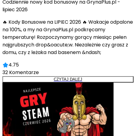
Codziennie nowy kod bonusowy na GrynaPlus.pl -
lipiec 2026
🔥 Kody Bonusowe na LIPIEC 2026 🔥 Wakacje odpalone
na 100%, a my na GrynaPlus.pl podkręcamy
temperaturę! Rozpoczynamy gorący miesiąc pełen
najgrubszych drop&oacute;w. Niezależnie czy grasz z
domu, czy z leżaka nad basenem &ndash;
4.75
32
Komentarze
CZYTAJ DALEJ