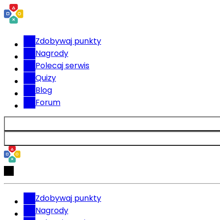
Zdobywaj punkty
Nagrody
Polecaj serwis
Quizy
Blog
Forum
Zdobywaj punkty
Nagrody