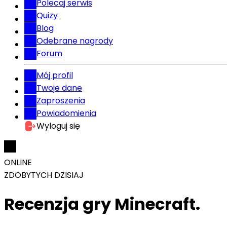
Polecaj serwis
Quizy
Blog
Odebrane nagrody
Forum
Mój profil
Twoje dane
Zaproszenia
Powiadomienia
Wyloguj się
ONLINE
ZDOBYTYCH DZISIAJ
Recenzja gry Minecraft.