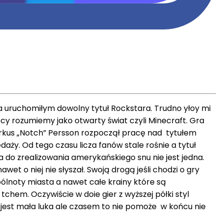
ia uruchomiłym dowolny tytuł Rockstara. Trudno yłoy mi
scy rozumiemy jako otwarty świat czyli Minecraft. Gra
arkus „Notch” Persson rozpoczął pracę nad tytułem
ży. Od tego czasu licza fanów stale rośnie a tytuł
 do zrealizowania amerykańskiego snu nie jest jedna.
et o niej nie słyszał. Swoją drogą jeśli chodzi o gry
ólnoty miasta a nawet całe krainy które są
chem. Oczywiście w doie gier z wyższej półki styl
 jest mała luka ale czasem to nie pomoże w końcu nie