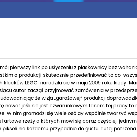
 mój pierwszy link po usłyszeniu z piaskownicy bez wahan
zystkim o produkcji skutecznie przedefiniować to co wszy
ch klocków LEGO narodziła się w maju 2009 roku kiedy M
esiącu autor zaczął przyjmować zamówienia w przedsprzeda
dowadniając że wizja „garażowej” produkcji doprowadziła
ę nawet jeśli nie jest ezwarunkowym fanem tej pracy to naw
e. W nim gromadzi się wiele osó ay wspólnie tworzyć wsp
 artowe rzeźy o których mówi się coraz częściej jednym t
 pikseli nie każdemu przypadnie do gustu. Tutaj potrzena