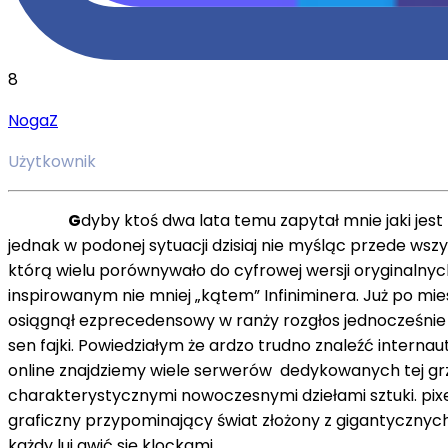
8
NogaZ
Użytkownik
G
dyby ktoś dwa lata temu zapytał mnie jaki jest
jednak w podonej sytuacji dzisiaj nie myśląc przede ws
którą wielu porównywało do cyfrowej wersji oryginalny
inspirowanym nie mniej „kątem” Infiniminera. Już po mi
osiągnął ezprecedensowy w ranży rozgłos jednocześnie u
sen fajki. Powiedziałym że ardzo trudno znaleźć internaut
online znajdziemy wiele serwerów dedykowanych tej grz
charakterystycznymi nowoczesnymi dziełami sztuki. pixel
graficzny przypominający świat złożony z gigantycznych
każdy lui awić się klockami.