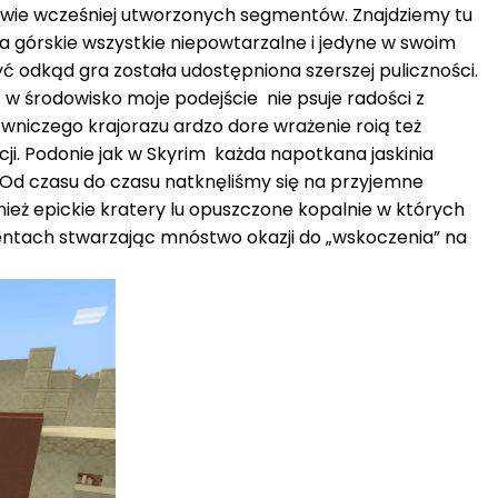
stawie wcześniej utworzonych segmentów. Znajdziemy tu
ma górskie wszystkie niepowtarzalne i jedyne w swoim
yć odkąd gra została udostępniona szerszej puliczności.
ą w środowisko moje podejście nie psuje radości z
owniczego krajorazu ardzo dore wrażenie roią też
i. Podonie jak w Skyrim każda napotkana jaskinia
j. Od czasu do czasu natknęliśmy się na przyjemne
wnież epickie kratery lu opuszczone kopalnie w których
omentach stwarzając mnóstwo okazji do „wskoczenia” na