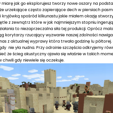
w w miarę jak go eksplorujesz tworzy nowe oszary na pod
także urzekające często zapierające dech w piersiach pas
 i kryjówką spośród kilkunastu jakie miałem okazję stworz
ętle z zewnątrz które w jak najmniejszym stopniu ingeruj
ałania to niezaprzeczalna siła tej produkcji. Oprócz mal
 korytarzy rzucający wyzwanie naszej zdolności nawigacj
a” nas z aktualnej wyprawy która trwała godzinę lu półtore
nigdy nie yła nudna. Przy odroinie szczęścia odkryjemy ró
mnieć że ścieg akustyczny ojawia się właśnie w takich m
chwili gdy niewiele się oczekuje.