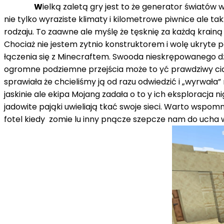
W
ielką zaletą gry jest to że generator świató
nie tylko wyraziste klimaty i kilometrowe piwnice ale 
rodzaju. To zaawne ale myślę że tęsknię za każdą krainą
Chociaż nie jestem zytnio konstruktorem i wolę ukryte p
łączenia się z Minecraftem. Swooda nieskrępowanego dzi
ogromne podziemne przejścia może to yć prawdziwy ciąg
sprawiała że ​​chcieliśmy ją od razu odwiedzić i „wyrwał
jaskinie ale ekipa Mojang zadała o to y ich eksploracja 
jadowite pająki uwieliają tkać swoje sieci. Warto wspo
fotel kiedy zomie lu inny pnącze szepcze nam do ucha w 