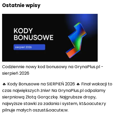
Ostatnie wpisy
Codziennie nowy kod bonusowy na GrynaPlus.pl -
sierpień 2026
🔥 Kody Bonusowe na SIERPIEŃ 2026 🔥 Finał wakacji to
czas największych żniw! Na GrynaPlus.pl odpalamy
sierpniową Złotą Gorączkę. Najgrubsze dropy,
najwyższe stawki za zadania i system, kt&oacute;ry
pilnuje małych oszust&oacute;w.