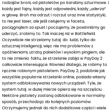
rodzajów broni, od pistoletów po karabiny szturmowe. I
każdy jest fajny, każdy jest odpowiedni, każdy „uderza”
w głowę. Broń ma odrzut i rozrzut oraz inne statystyki,
to nie jest laser, ale jeśli celujemy w faceta,
pociągnąłem za spust i poczujemy, że powinniśmy go
uderzyć, zrobimy to. Tak inaczej niż w Battlefield.
Oczywiście nie strzelamy tutaj do ludzi, tylko do
sztucznej inteligencji, więc nie ma problemów z
opóźnieniami, utratą pakietów i wysokim pingiem, ale
to nie zmienia faktu, że strzelanie zabija w PayDay 2
całkowicie interesujące. Również dlatego, że robimy to
ręcznie robionym pistoletem. PayDay 2, podobnie jak
wszystkie popularne strzelanki online, posiada własny
system odblokowywania nowych urządzeń. Tyle, że
system tutaj w dużej mierze opiera się na szczęściu.
Niektóre pistolety zostaną odblokowane w normalny
sposób, przechodząc do kolejnych poziomów.
Otrzymujemy jednak do nich dodatkowe części i wiele