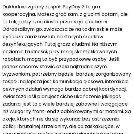
Dokładnie, zgrany zespół. PayDay 2 to gra
kooperacyjna. Możesz grać sam, z głupimi botami, ale
to tak, jakby lizać ciasto przez szybę cukierni.
Odradzałbym go, zwłaszcza że na takim szkle może
być dużo zarazków lub niektórych środków
dezynfekujących. Tutaj grasz z ludźmi. Na niższym
poziomie trudności, przy mniej skomplikowanych
robotach, mogą to być przypadkowe osoby. Jeśli
jednak chcemy stawić czoła najtrudniejszym
wyzwaniom, potrzebny będzie bardziej zorganizowany
zespół, najlepsza jest komunikacja głosowa, interakcja
pewnych działań wymaga bardzo dobrej koordynacji.
Zwłaszcza jeśli planujesz ciche ukończenie jakiegoś
zadania, jest to o wiele bardziej zabawne i wciągające
niż wulgarny front-end z odblokowanymi armatami. Są
akcje, których nie da się wykonać bez ostrzeżenia
policji i brutalnej strzelaniny, ale co zaskakujące, w
rzeczywistości można wykonać więcej skoków niż w