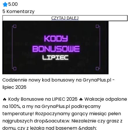
5.00
5
Komentarzy
CZYTAJ DALEJ
Codziennie nowy kod bonusowy na GrynaPlus.pl -
lipiec 2026
🔥 Kody Bonusowe na LIPIEC 2026 🔥 Wakacje odpalone
na 100%, a my na GrynaPlus.pl podkręcamy
temperaturę! Rozpoczynamy gorący miesiąc pełen
najgrubszych drop&oacute;w. Niezależnie czy grasz z
domu, czy z leżaka nad basenem &ndash;