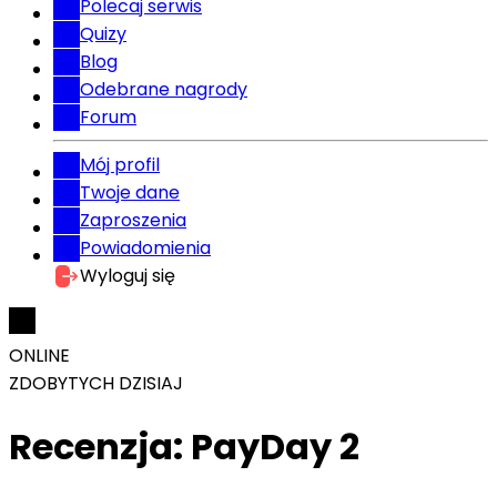
Polecaj serwis
Quizy
Blog
Odebrane nagrody
Forum
Mój profil
Twoje dane
Zaproszenia
Powiadomienia
Wyloguj się
ONLINE
ZDOBYTYCH DZISIAJ
Recenzja: PayDay 2