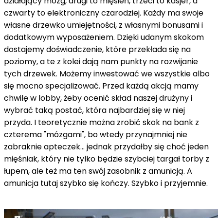
działający mózg, drugi to mięsień, trzeci to kasjer, a
czwarty to elektroniczny czarodziej. Każdy ma swoje
własne drzewko umiejętności, z własnymi bonusami i
dodatkowym wyposażeniem. Dzięki udanym skokom
dostajemy doświadczenie, które przekłada się na
poziomy, a te z kolei dają nam punkty na rozwijanie
tych drzewek. Możemy inwestować we wszystkie albo
się mocno specjalizować. Przed każdą akcją mamy
chwilę w lobby, żeby ocenić skład naszej drużyny i
wybrać taką postać, która najbardziej się w niej
przyda. I teoretycznie można zrobić skok na bank z
czterema "mózgami", bo wtedy przynajmniej nie
zabraknie apteczek... jednak przydałby się choć jeden
mięśniak, który nie tylko będzie szybciej targał torby z
łupem, ale też ma ten swój zasobnik z amunicją. A
amunicja tutaj szybko się kończy. Szybko i przyjemnie.