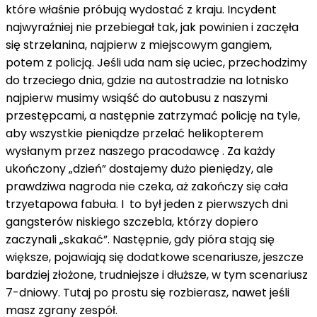
które właśnie próbują wydostać z kraju. Incydent
najwyraźniej nie przebiegał tak, jak powinien i zaczęła
się strzelanina, najpierw z miejscowym gangiem,
potem z policją. Jeśli uda nam się uciec, przechodzimy
do trzeciego dnia, gdzie na autostradzie na lotnisko
najpierw musimy wsiąść do autobusu z naszymi
przestępcami, a następnie zatrzymać policję na tyle,
aby wszystkie pieniądze przelać helikopterem
wysłanym przez naszego pracodawcę . Za każdy
ukończony „dzień” dostajemy dużo pieniędzy, ale
prawdziwa nagroda nie czeka, aż zakończy się cała
trzyetapowa fabuła. I to był jeden z pierwszych dni
gangsterów niskiego szczebla, którzy dopiero
zaczynali „skakać”. Następnie, gdy pióra stają się
większe, pojawiają się dodatkowe scenariusze, jeszcze
bardziej złożone, trudniejsze i dłuższe, w tym scenariusz
7-dniowy. Tutaj po prostu się rozbierasz, nawet jeśli
masz zgrany zespół.