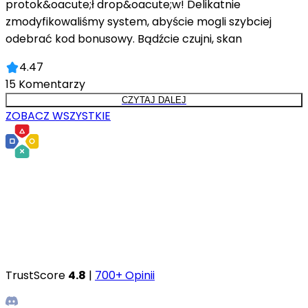
protok&oacute;ł drop&oacute;w! Delikatnie
zmodyfikowaliśmy system, abyście mogli szybciej
odebrać kod bonusowy. Bądźcie czujni, skan
4.47
15
Komentarzy
CZYTAJ DALEJ
ZOBACZ WSZYSTKIE
TrustScore
4.8
|
700+ Opinii