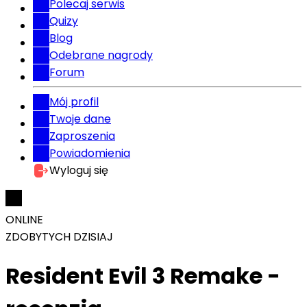
Polecaj serwis
Quizy
Blog
Odebrane nagrody
Forum
Mój profil
Twoje dane
Zaproszenia
Powiadomienia
Wyloguj się
ONLINE
ZDOBYTYCH DZISIAJ
Resident Evil 3 Remake -