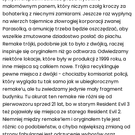
małomównym panem, który niczym czołg kroczy za
bohaterką z niecnymi zamiarami. Jeszcze raz wypłyną
na wierzch tajemnice złowrogiej korporacji zwanej
Parasolką, a amunicję trzeba będzie oszczędzać, aby
wszelkie zmutowane dziadostwo posłać do piachu.
Remake trójki, podobnie jak to było z dwójką, raczej
inspiruje się oryginałem niż go odtwarza. Odwiedzamy
niektóre lokacje, które były w produkcji z 1999 roku, a
inne miejsca są całkiem nowe. Trójka recyklinguje
pewne miejsca z dwójki - chociażby komisariat policji,
który wygląda tu tak samo jak w ubiegłorocznym
remake’u, ale tu zwiedzamy jedynie mały fragment
budynku. Tu akurat ten remake nie różni się od
pierwowzoru sprzed 21 lat, bo w starym Resident Evil 3
też pojawiały się miejsca ze starego Resident Evil 2.
Niemniej między remake’iem i oryginałem tyle jest
różnic co podobieństw, a chyba największą zmianą od
strony fabularnej jest odrzucenie wyborów oraz