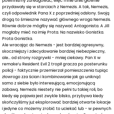
powinniśmy zareagować, więc mnie uniki głównie
przydawały się w starciach z Nemezis. A tak, Nemezis,
czyli odpowiednik Pana X z poprzedniej odsłony. Swoją
drogą to śmieszne nazywać głównego wroga Nemezis.
Równie dobrze mógłby się nazywać Antagonista. A Jill
mogłaby mieć na imię Prota. Na nazwisko Gonistka.
Prota Gonistka.
Ale wracając do Nemezis - jest bardziej agresywny,
skoczniejszy i zdecydowanie bardziej niebezpieczny,
ale… od strony rozgrywki - mniej ciekawy. Pan X w
remake’u Resident Evil 2 tropił gracza po posterunku
policji - faktycznie przemierzał pomieszczenia tupiąc
złowrogo zza ścian i kombinowanie jak go uniknąć
samo z siebie było interesującą, emocjonującą
zabawą. Nemezis niestety nie pełni tu takiej roli, bo
kiedy się pojawia jest zwykle blisko, przybywa kiedy
skończyliśmy już eksplorować bardziej otwarte lokacje
i jedyne co możemy zrobić to uciekać lub - w pewnych