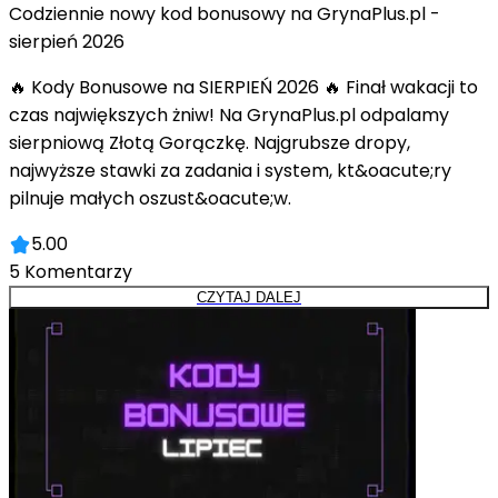
Codziennie nowy kod bonusowy na GrynaPlus.pl -
sierpień 2026
🔥 Kody Bonusowe na SIERPIEŃ 2026 🔥 Finał wakacji to
czas największych żniw! Na GrynaPlus.pl odpalamy
sierpniową Złotą Gorączkę. Najgrubsze dropy,
najwyższe stawki za zadania i system, kt&oacute;ry
pilnuje małych oszust&oacute;w.
5.00
5
Komentarzy
CZYTAJ DALEJ