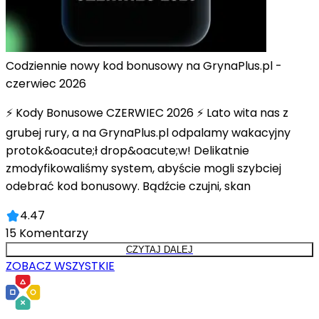
Codziennie nowy kod bonusowy na GrynaPlus.pl -
czerwiec 2026
⚡ Kody Bonusowe CZERWIEC 2026 ⚡ Lato wita nas z
grubej rury, a na GrynaPlus.pl odpalamy wakacyjny
protok&oacute;ł drop&oacute;w! Delikatnie
zmodyfikowaliśmy system, abyście mogli szybciej
odebrać kod bonusowy. Bądźcie czujni, skan
4.47
15
Komentarzy
CZYTAJ DALEJ
ZOBACZ WSZYSTKIE