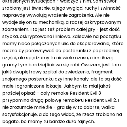
określonych sytuacjach - walczyć z nim. Sam stwór
zrobiony jest świetnie, a jego wygląd, ruchy i zwinność
naprawdę wywołują wrażenie zagrożenia. Ale nie
wydaje się on tu mechaniką, a raczej oskryptowanym
zdarzeniem. I to jest też problem całej gry - jest dość
szybka, oskryptowana i liniowa. Zaledwie na początku
mamy nieco połączonych ulic do eksplorowania, które
można by porównywać do posterunku z poprzedniej
części, ale spędzamy tu niewiele czasu, a im dłużej
gramy tym bardziej liniowo się robi. Owszem, jest tam
jakiś dwupiętrowy szpital do zwiedzenia, fragment
znajomego posterunku czy inne kanały, ale to są dość
małe i ograniczone lokacje. Jakbym to miał jakoś
prościej opisać - cały remake Resident Evil 3
przypomina drugą połowę remake’u Resident Evil 2. I
nie zrozumcie mnie źle - gra się w to dobrze, walka
satysfakcjonuje, a do tego widać, że rzecz zrobiono na
bogato, bo mamy tu bardzo dużo fajnych,