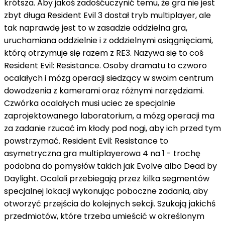
krótsza. Aby jakoś zadośćuczynić temu, że gra nie jest
zbyt długa Resident Evil 3 dostał tryb multiplayer, ale
tak naprawdę jest to w zasadzie oddzielna gra,
uruchamiana oddzielnie i z oddzielnymi osiągnięciami,
którą otrzymuje się razem z RE3. Nazywa się to coś
Resident Evil: Resistance. Osoby dramatu to czworo
ocalałych i mózg operacji siedzący w swoim centrum
dowodzenia z kamerami oraz różnymi narzędziami.
Czwórka ocalałych musi uciec ze specjalnie
zaprojektowanego laboratorium, a mózg operacji ma
za zadanie rzucać im kłody pod nogi, aby ich przed tym
powstrzymać. Resident Evil: Resistance to
asymetryczna gra multiplayerowa 4 na 1 - trochę
podobna do pomysłów takich jak Evolve albo Dead by
Daylight. Ocalali przebiegają przez kilka segmentów
specjalnej lokacji wykonując poboczne zadania, aby
otworzyć przejścia do kolejnych sekcji. Szukają jakichś
przedmiotów, które trzeba umieścić w określonym