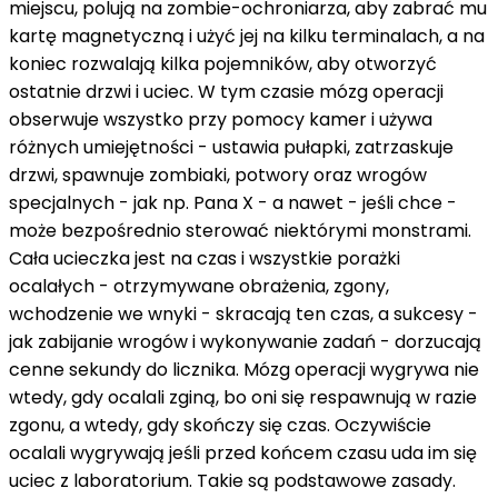
miejscu, polują na zombie-ochroniarza, aby zabrać mu
kartę magnetyczną i użyć jej na kilku terminalach, a na
koniec rozwalają kilka pojemników, aby otworzyć
ostatnie drzwi i uciec. W tym czasie mózg operacji
obserwuje wszystko przy pomocy kamer i używa
różnych umiejętności - ustawia pułapki, zatrzaskuje
drzwi, spawnuje zombiaki, potwory oraz wrogów
specjalnych - jak np. Pana X - a nawet - jeśli chce -
może bezpośrednio sterować niektórymi monstrami.
Cała ucieczka jest na czas i wszystkie porażki
ocalałych - otrzymywane obrażenia, zgony,
wchodzenie we wnyki - skracają ten czas, a sukcesy -
jak zabijanie wrogów i wykonywanie zadań - dorzucają
cenne sekundy do licznika. Mózg operacji wygrywa nie
wtedy, gdy ocalali zginą, bo oni się respawnują w razie
zgonu, a wtedy, gdy skończy się czas. Oczywiście
ocalali wygrywają jeśli przed końcem czasu uda im się
uciec z laboratorium. Takie są podstawowe zasady.