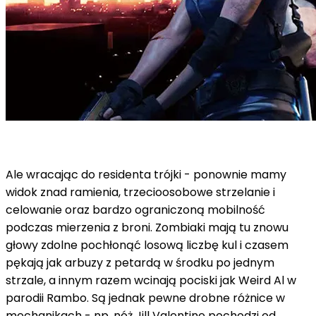
Ale wracając do residenta trójki - ponownie mamy
widok znad ramienia, trzecioosobowe strzelanie i
celowanie oraz bardzo ograniczoną mobilność
podczas mierzenia z broni. Zombiaki mają tu znowu
głowy zdolne pochłonąć losową liczbę kul i czasem
pękają jak arbuzy z petardą w środku po jednym
strzale, a innym razem wcinają pociski jak Weird Al w
parodii Rambo. Są jednak pewne drobne różnice w
mechanikach - np. nóż Jill Valentine pochodzi od