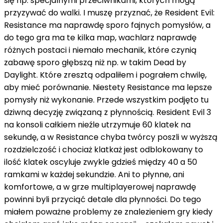
się np. specjalnymi przeciwnikami, których mogą
przyzywać do walki. I muszę przyznać, że Resident Evil:
Resistance ma naprawdę sporo fajnych pomysłów, a
do tego gra ma te kilka map, wachlarz naprawdę
różnych postaci i niemało mechanik, które czynią
zabawę sporo głębszą niż np. w takim Dead by
Daylight. Które zresztą odpaliłem i pograłem chwilę,
aby mieć porównanie. Niestety Resistance ma lepsze
pomysły niż wykonanie. Przede wszystkim podjęto tu
dziwną decyzję związaną z płynnością. Resident Evil 3
na konsoli całkiem nieźle utrzymuje 60 klatek na
sekundę, a w Resistance chyba twórcy poszli w wyższą
rozdzielczość i chociaż klatkaż jest odblokowany to
ilość klatek oscyluje zwykle gdzieś między 40 a 50
ramkami w każdej sekundzie. Ani to płynne, ani
komfortowe, a w grze multiplayerowej naprawdę
powinni byli przyciąć detale dla płynności. Do tego
miałem poważne problemy ze znalezieniem gry kiedy