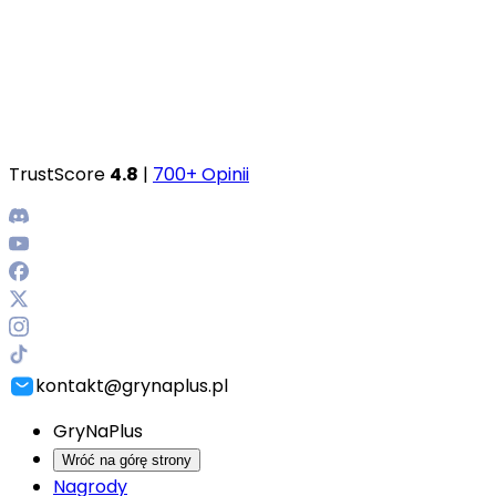
TrustScore
4.8
|
700+ Opinii
kontakt@grynaplus.pl
GryNaPlus
Wróć na górę strony
Nagrody