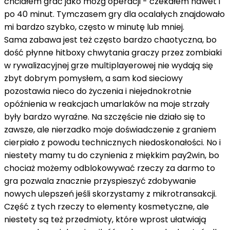
chciałem grać jako mózg operacji - czekałem nawet i
po 40 minut. Tymczasem gry dla ocalałych znajdowało
mi bardzo szybko, często w minutę lub mniej.
Sama zabawa jest też często bardzo chaotyczna, bo
dość płynne hitboxy chwytania graczy przez zombiaki
w rywalizacyjnej grze multiplayerowej nie wydają się
zbyt dobrym pomysłem, a sam kod sieciowy
pozostawia nieco do życzenia i niejednokrotnie
opóźnienia w reakcjach umarlaków na moje strzały
były bardzo wyraźne. Na szczęście nie działo się to
zawsze, ale nierzadko moje doświadczenie z graniem
cierpiało z powodu technicznych niedoskonałości. No i
niestety mamy tu do czynienia z miękkim pay2win, bo
chociaż możemy odblokowywać rzeczy za darmo to
gra pozwala znacznie przyspieszyć zdobywanie
nowych ulepszeń jeśli skorzystamy z mikrotransakcji.
Część z tych rzeczy to elementy kosmetyczne, ale
niestety są też przedmioty, które wprost ułatwiają