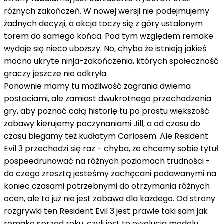
różnych zakończeń. W nowej wersji nie podejmujemy
żadnych decyzji, a akcja toczy się z góry ustalonym
torem do samego końca. Pod tym względem remake
wydaje się nieco uboższy. No, chyba że istnieją jakieś
mocno ukryte ninja-zakończenia, których społeczność
graczy jeszcze nie odkryła.
Ponownie mamy tu możliwość zagrania dwiema
postaciami, ale zamiast dwukrotnego przechodzenia
gry, aby poznać całą historię tu po prostu większość
zabawy kierujemy poczynaniami Jill, a od czasu do
czasu biegamy też kudłatym Carlosem. Ale Resident
Evil 3 przechodzi się raz - chyba, że chcemy sobie tytuł
pospeedrunować na różnych poziomach trudności -
do czego zresztą jesteśmy zachęcani podawanymi na
koniec czasami potrzebnymi do otrzymania różnych
ocen, ale to już nie jest zabawa dla każdego. Od strony
rozgrywki ten Resident Evil 3 jest prawie taki sam jak
remake sprzed roku, czyli jest to ewolucja modelu