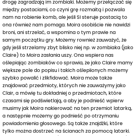
drogę zagradzają im zombiaki. Możemy przełączać się
między postaciami, co czyni grę rozmaitą i pozwala
nam na robienie komb, ale jeśli SI steruje postacią to
ona również nam pomaga. Moira osobiście nie nawidzi
broni, ani strzelać, a wspomina o tym prawie na
samym początku gry. Możemy rownież zauważyć, że
gdy jeśli strzelamy zbyt blisko niej np. w zombiaka (jako
Claire) to Moira zasłania uszy. Ona wspiera nas
oślepiając zombiaków co sprawia, że jako Claire mamy
większe pole do popisu i takich oślepiionych możemy
szybko powalić i zlikfidować. Moira może także
znajdować przedmioty, których nie zauważymy jako
Clair, a mówię tu dokładniej o przedmiotach, które
czasami się podświetlają, a aby je podnieść wpierw
musimy jak Moira nakierować na ten przemiot latarką,
a następnie możemy go podnieść po otrzymaniu
powiadomienia głosowego. Są także znajdźki, które
tylko można dostrzeć na ścianach za pomocą latarki.