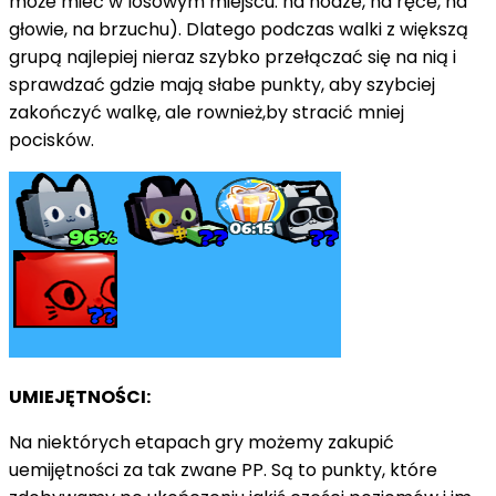
może mieć w losowym miejscu: na nodze, na ręce, na
głowie, na brzuchu). Dlatego podczas walki z większą
grupą najlepiej nieraz szybko przełączać się na nią i
sprawdzać gdzie mają słabe punkty, aby szybciej
zakończyć walkę, ale rownież,by stracić mniej
pocisków.
UMIEJĘTNOŚCI:
Na niektórych etapach gry możemy zakupić
uemijętności za tak zwane PP. Są to punkty, które