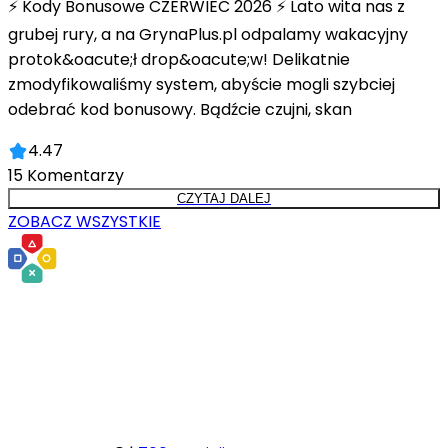
⚡ Kody Bonusowe CZERWIEC 2026 ⚡ Lato wita nas z
grubej rury, a na GrynaPlus.pl odpalamy wakacyjny
protok&oacute;ł drop&oacute;w! Delikatnie
zmodyfikowaliśmy system, abyście mogli szybciej
odebrać kod bonusowy. Bądźcie czujni, skan
4.47
15
Komentarzy
CZYTAJ DALEJ
ZOBACZ WSZYSTKIE