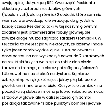
swoją opinię dotyczącą RE2. Owa część Residenta
składa się z czterech rozdziałów głównych
(fabularnych), ale są również 2 dodatki, które sam nie
wiem co wprowadzają, ale wracając do gry. Jak w
każdej częśći Residenta tak i w tej naszym głównym
zadaniem jest przemierzanie fabuły głównej, ale
zawsze drogę muszą zagrażać zarażeni (zombiaki). W
tej części to nie jest jak w niektórych, że idziemy i nagle
tylko jeden zombi wyjdzie..oj nie. Tutaj po otwarciu
drzwi potrafi na nas wyskoczyć nawet do 7 zarażonych
na raz. Niektórzy są wolniejsi co robi z nich niezłe
tarcze do treningu, ale nieraz potrafią przyśpieszać
LUb nawet na nas skakać na dystans. Są nieraz
uzbrojeni np. w rękę, która jest jakby piłą lub pałki z
gwożdziami i inne bronie białe. Oczywiście zombiaki na
początku są słabsze i można je łatwo zabić za pomocą
strzałów w głowę, ale w dalszej części gry zombi
posiadają tak zwane *słabe punkty*/bomble i jedynie