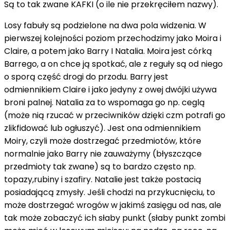
Są to tak zwane KAFKI (o ile nie przekręciłem nazwy).
Losy fabuły są podzielone na dwa pola widzenia. W
pierwszej kolejności poziom przechodzimy jako Moira i
Claire, a potem jako Barry I Natalia. Moira jest córką
Barrego, a on chce ją spotkać, ale z reguły są od niego
o sporą część drogi do przodu. Barry jest
odmiennikiem Claire i jako jedyny z owej dwójki używa
broni palnej. Natalia za to wspomaga go np. ceglą
(może nią rzucać w przeciwników dzięki czm potrafi go
zlikfidować lub ogłuszyć). Jest ona odmiennikiem
Moiry, czyli może dostrzegać przedmiotów, które
normalnie jako Barry nie zauważymy (błyszczące
przedmioty tak zwane) są to bardzo często np.
topazy,rubiny i szafiry. Natalie jest także postacią
posiadającą zmysły. Jeśli chodzi na przykucnięciu, to
może dostrzegać wrogów w jakimś zasięgu od nas, ale
tak może zobaczyć ich słaby punkt (słaby punkt zombi