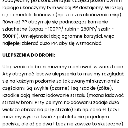
zdobywamy po ukończeniu jakiś części poziomów i im
lepiej je ukończymy tym więcej PP dostajemy. Wliczają
się to medale końcowe (np. za czas ukończenia misji).
Również PP otrzymuje się podnoszącz kamienie
szlachetne (topaz - 100PP/ rubin - 250PP/ szafir -
500PP). Umiejętności dają ogromne korzyści, więc
najlepiej zbierać dużo PP, aby się wzmacniać.
ULEPSZENIA DO BRONI:
Ulepszenia do broni możemy montować w warsztacie.
Aby otrzymać losowe ulepszenia to musimy rozglądać
się na każdym poziomie za tak zwanymi skrzyniami z
częściami. Są zwykłe (czarne) i są rzadkie (żółte).
Rzadkie dają nieraz ładowanie strzału (można ładować
strzał w broni. Przy pelnym naładowaniu zadaje dużo
większe obrażenia przy strzale) lub np. seria +1 (czyli
możemy wystrzeliwać z pistoletu nie po jednym
pocisku, ale aż po dwa ! Lecz nie zawsze to skuteczne).