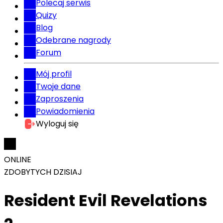
Polecaj serwis
Quizy
Blog
Odebrane nagrody
Forum
Mój profil
Twoje dane
Zaproszenia
Powiadomienia
Wyloguj się
ONLINE
ZDOBYTYCH DZISIAJ
Resident Evil Revelations