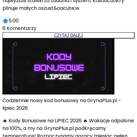
najwyższe stawki za zadania i system, kt&oacute;ry
pilnuje małych oszust&oacute;w.
5.00
6
Komentarzy
CZYTAJ DALEJ
Codziennie nowy kod bonusowy na GrynaPlus.pl -
lipiec 2026
🔥 Kody Bonusowe na LIPIEC 2026 🔥 Wakacje odpalone
na 100%, a my na GrynaPlus.pl podkręcamy
temperaturę! Rozpoczynamy gorący miesiąc pełen