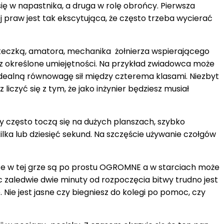
a się w napastnika, a druga w rolę obrońcy. Pierwsza
praw jest tak ekscytująca, że ​​często trzeba wycierać
 apteczką, amatora, mechanika żołnierza wspierającego
az określone umiejętności. Na przykład zwiadowca może
idealną równowagę sił między czterema klasami. Niezbyt
iczyć się z tym, że jako inżynier będziesz musiał
 często toczą się na dużych planszach, szybko
ilka lub dziesięć sekund. Na szczęście używanie czołgów
sze w tej grze są po prostu OGROMNE a w starciach może
c zaledwie dwie minuty od rozpoczęcia bitwy trudno jest
. Nie jest jasne czy biegniesz do kolegi po pomoc, czy