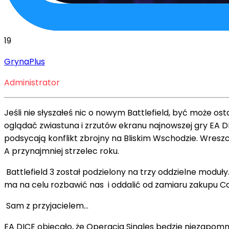
19
GrynaPlus
Administrator
Jeśli nie słyszałeś nic o nowym Battlefield, być może o
oglądać zwiastuna i zrzutów ekranu najnowszej gry EA DI
podsycają konflikt zbrojny na Bliskim Wschodzie. Wreszc
A przynajmniej strzelec roku.
Battlefield 3 został podzielony na trzy oddzielne moduły
ma na celu rozbawić nas i oddalić od zamiaru zakupu Ca
Sam z przyjacielem...
EA DICE obiecało, że Operacja Singles będzie niezapo