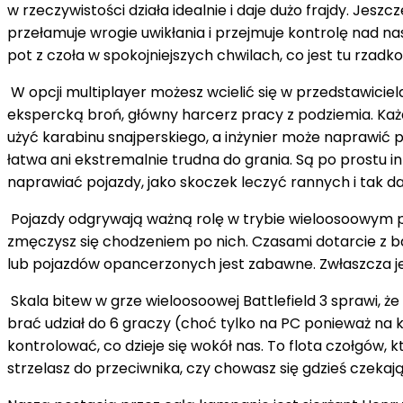
w rzeczywistości działa idealnie i daje dużo frajdy. Jesz
przełamuje wrogie uwikłania i przejmuje kontrolę nad na
pot z czoła w spokojniejszych chwilach, co jest tu rzadk
W opcji multiplayer możesz wcielić się w przedstawicie
ekspercką broń, główny harcerz pracy z podziemia. Każ
użyć karabinu snajperskiego, a inżynier może naprawić 
łatwa ani ekstremalnie trudna do grania. Są po prostu in
naprawiać pojazdy, jako skoczek leczyć rannych i tak da
Pojazdy odgrywają ważną rolę w trybie wieloosoowym po
zmęczysz się chodzeniem po nich. Czasami dotarcie z baz
lub pojazdów opancerzonych jest zabawne. Zwłaszcza jeś
Skala bitew w grze wieloosoowej Battlefield 3 sprawi, 
brać udział do 6 graczy (choć tylko na PC ponieważ na k
kontrolować, co dzieje się wokół nas. To flota czołgów, k
strzelasz do przeciwnika, czy chowasz się gdzieś czeka