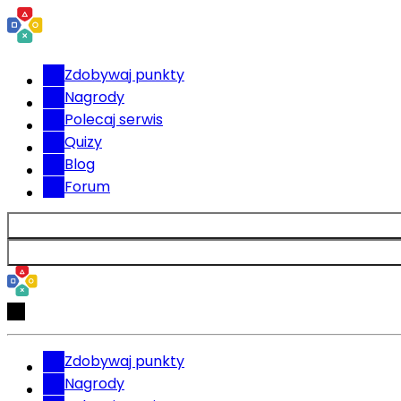
Zdobywaj punkty
Nagrody
Polecaj serwis
Quizy
Blog
Forum
Zdobywaj punkty
Nagrody