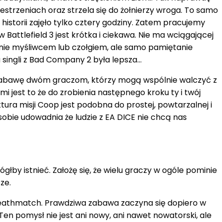
estrzeniach oraz strzela się do żołnierzy wroga. To samo
historii zajęło tylko cztery godziny. Zatem pracujemy
attlefield 3 jest krótka i ciekawa. Nie ma wciągającej
atanie myśliwcem lub czołgiem, ale samo pamiętanie
ingli z Bad Company 2 była lepsza...
ólną zabawę dwóm graczom, którzy mogą wspólnie walczyć z
jest to że do zrobienia następnego kroku ty i twój
tura misji Coop jest podobna do prostej, powtarzalnej i
bie udowadnia że ​​ludzie z EA DICE nie chcą nas
łby istnieć. Założę się, że wielu graczy w ogóle pominie
sze.
Deathmatch. Prawdziwa zabawa zaczyna się dopiero w
en pomysł nie jest ani nowy, ani nawet nowatorski, ale