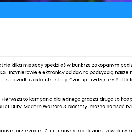
statnie kilka miesięcy spędziłeś w bunkrze zakopanym pod
CE. Inżynierowie elektronicy od dawna podsycają nasze na
ie nadszedł czas konfrontacji. Czas sprawdzić czy Battlef
. Pierwsza to kampania dla jednego gracza, druga to koope
ll of Duty: Modern Warfare 3. Niestety można napisać tyl
mnianym przeżyciem. Z ogromnymi eksplozjami, zawalonym