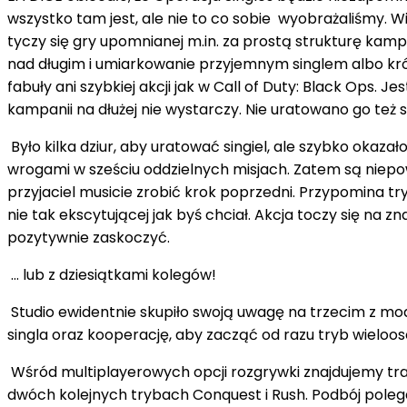
wszystko tam jest, ale nie to co sobie wyobrażaliśmy. W
tyczy się gry upomnianej m.in. za prostą strukturę kamp
nad długim i umiarkowanie przyjemnym singlem albo krót
fabuły ani szybkiej akcji jak w Call of Duty: Black Ops.
kampanii na dłużej nie wystarczy. Nie uratowano go też
Było kilka dziur, aby uratować singiel, ale szybko okaz
wrogami w sześciu oddzielnych misjach. Zatem są niepow
przyjaciel musicie zrobić krok poprzedni. Przypomina tr
nie tak ekscytującej jak byś chciał. Akcja toczy się na
pozytywnie zaskoczyć.
... lub z dziesiątkami kolegów!
Studio ewidentnie skupiło swoją uwagę na trzecim z moduł
singla oraz kooperację, aby zacząć od razu tryb wieloos
Wśród multiplayerowych opcji rozgrywki znajdujemy t
dwóch kolejnych trybach Conquest i Rush. Podbój polega