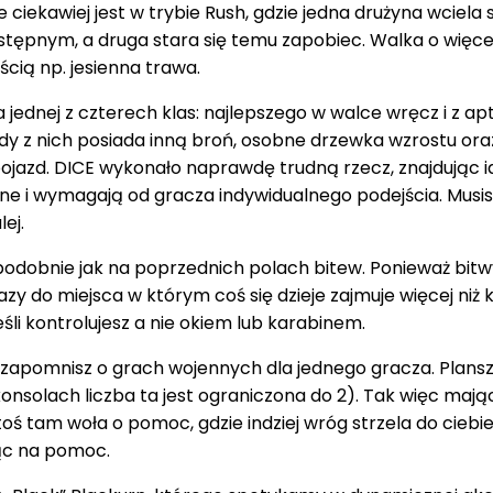
cze ciekawiej jest w trybie Rush, gdzie jedna drużyna wciel
stępnym, a druga stara się temu zapobiec. Walka o więcej 
ością np. jesienna trawa.
la jednej z czterech klas: najlepszego w walce wręcz i z
dy z nich posiada inną broń, osobne drzewka wzrostu or
pojazd. DICE wykonało naprawdę trudną rzecz, znajdując 
ne i wymagają od gracza indywidualnego podejścia. Musisz l
lej.
dobnie jak na poprzednich polach bitew. Ponieważ bitwy
y do miejsca w którym coś się dzieje zajmuje więcej niż k
li kontrolujesz a nie okiem lub karabinem.
że zapomnisz o grach wojennych dla jednego gracza. Plan
onsolach liczba ta jest ograniczona do 2). Tak więc mają
toś tam woła o pomoc, gdzie indziej wróg strzela do ciebie
jąc na pomoc.