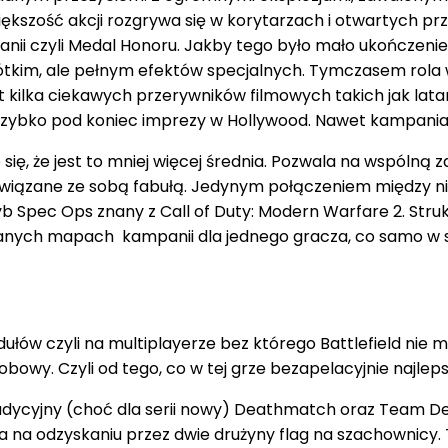
iększość akcji rozgrywa się w korytarzach i otwartych prz
anii czyli Medal Honoru. Jakby tego było mało ukończenie 
kim, ale pełnym efektów specjalnych. Tymczasem rola w B
 Jest kilka ciekawych przerywników filmowych takich jak l
 szybko pod koniec imprezy w Hollywood. Nawet kampania s
ało się, że jest to mniej więcej średnia. Pozwala na wsp
iązane ze sobą fabułą. Jedynym połączeniem między nimi 
yb Spec Ops znany z Call of Duty: Modern Warfare 2. Struk
 znanych mapach kampanii dla jednego gracza, co samo w so
ów czyli na multiplayerze bez którego Battlefield nie móg
obowy. Czyli od tego, co w tej grze bezapelacyjnie najlep
radycyjny (choć dla serii nowy) Deathmatch oraz Team 
 na odzyskaniu przez dwie drużyny flag na szachownicy. T