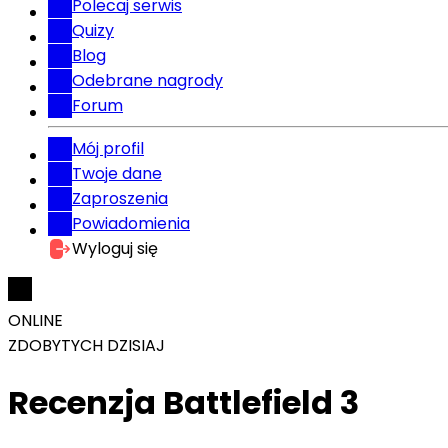
Polecaj serwis
Quizy
Blog
Odebrane nagrody
Forum
Mój profil
Twoje dane
Zaproszenia
Powiadomienia
Wyloguj się
ONLINE
ZDOBYTYCH DZISIAJ
Recenzja Battlefield 3