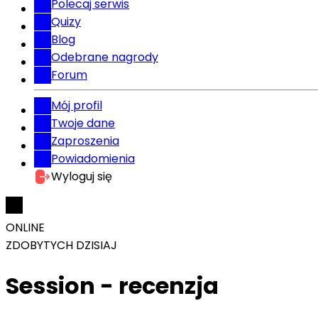
Polecaj serwis
Quizy
Blog
Odebrane nagrody
Forum
Mój profil
Twoje dane
Zaproszenia
Powiadomienia
Wyloguj się
ONLINE
ZDOBYTYCH DZISIAJ
Session - recenzja