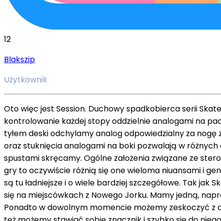
12
Blakszip
Użytkownik
Oto więc jest Session. Duchowy spadkobierca serii Skat
kontrolowanie każdej stopy oddzielnie analogami na pad
tyłem deski odchylamy analog odpowiedzialny za nogę z
oraz stuknięcia analogami na boki pozwalają w różnych 
spustami skręcamy. Ogólne założenia związane ze sterow
gry to oczywiście różnią się one wieloma niuansami i g
są tu ładniejsze i o wiele bardziej szczegółowe. Tak jak 
się na miejscówkach z Nowego Jorku. Mamy jedną, napr
Ponadto w dowolnym momencie możemy zeskoczyć z deski i
też możemy stawiać sobie znacznik i szybko się do nie