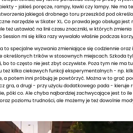
kty - jakieś poręcze, rampy, ławki czy lampy. Nie ma teg
tworzenia jakiegoś drobnego toru przeszkód pod określon
czne narzędzie w Skater XL. Co prawda jego obsługa jest n
e też ustawiać na linii czasu znaczniki, w których zmieni
 Session mi się kilka razy wywalało właśnie podczas korzy
za to specjalne wyzwania zmieniające się codziennie oraz
określonych trików w stosownych miejscach. Szkoda tylk
 bo to często nie jest zbyt oczywiste. Poza tym nie ma t
 tu też kilka ciekawych funkcji eksperymentalnych - np. 
, a potem inni próbują je powtórzyć. Można w to grać po
acz gra, a drugi - przy użyciu dodatkowego pada - kieru
, póki co. Ale chyba najbardziej zachwycające jest to il
raz poziomu trudności, ale możemy je też dowolnie mody