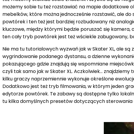
możemy sobie tu też rozstawiać na mapie dodatkowe obie
mebelków, które można jednocześnie rozstawić, ale do s
powtórek i ten też jest bardziej rozbudowany niż analogi
kluczowe, między którymi będzie poruszać się kamera, al
ten cały tryb powtórek jest też wściekle zabugowany, bo
Nie ma tu tutorialowych wyzwań jak w Skater XL, ale są 
wygrindowanie podanego dystansu, a dzienne wykonanie 
pokazującego gdzie znajdują się wspomniane miejscówki,
czyli tak samo jak w Skater XL. Aczkolwiek… znajdziemy
kilku graczy naprzemiennie wykonuje określone ewolucje
Dodatkowo jest też tryb filmowania, w którym jeden gr
edytorze powtórek. Te zabawy są dostępne tylko lokalnie
tu kilka domyślnych presetów dotyczących sterowania o