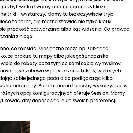
o zbyt wiele i twórcy mocno ograniczyli liczbę
e triki - wystarczy. Mamy tu też oczywiście tryb
ieco toporna, ale można stawiać nie tylko klatki
a się prędkość odtwarzania albo kąt widzenia. Co prawda
stania z niego.
 inne, co miesiąc. Miesięczne może np. zakładać
o, że brakuje tu mapy albo jakiegoś znacznika
u wiele do roboty poza tym co sami sobie wymyślimy,
kilkuosobowa zabawa w powtarzanie trików, w których
dając sobie jednego pada albo podłączając kilka.
je ruchami kamery. Potem można te ruchy wykorzystać w
e różnych opcji konfiguracyjnych oferuje Session. Mamy
fikować, aby dopasować je do swoich preferencji.