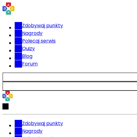
Zdobywaj punkty
Nagrody
Polecaj serwis
Quizy
Blog
Forum
Zdobywaj punkty
Nagrody