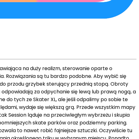
awiająca na duży realizm, sterowanie oparte o
a. Rozwiązania są tu bardzo podobne. Aby wybić się
 do przodu grzybek sterujący przednią stopą. Obroty
a odpowiadają za odpychanie się lewą lub prawą nogą, a
o tych ze Skater XL, ale jeśli odpalimy po sobie te
zględami, wydaje się większą grą. Przede wszystkim mapy
, tak Session ląduje na przeciwległym wybrzeżu i skupia
pomniejszych skate parków oraz podziemny parking.
ala to nawet robić fajniejsze sztuczki. Oczywiście tu
nania określonego triku w wybranym miejscu. Ponadto