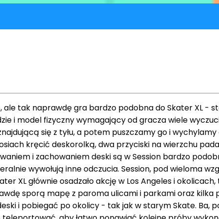
e, ale tak naprawdę gra bardzo podobna do Skater XL - st
zie i model fizyczny wymagający od gracza wiele wyczuci
najdującą się z tyłu, a potem puszczamy go i wychylamy
osiach kręcić deskorolką, dwa przyciski na wierzchu pad
aniem i zachowaniem deski są w Session bardzo podobne d
eneralnie wywołują inne odczucia. Session, pod wieloma w
Skater XL głównie osadzało akcję w Los Angeles i okolicach
awdę sporą mapę z paroma ulicami i parkami oraz kilka 
 pobiegać po okolicy - tak jak w starym Skate. Ba, pozw
go teleportować, aby łatwo ponawiać kolejne próby wyko