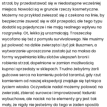
strzał, by przedostawać się w niedostępne wcześniej
miejsca. Nowości są w gruncie rzeczy kosmetyczne.
Możemy na przykład zwieszać się z czekana na linie, by
bezpiecznie zsuwać się w dół przepaści, ale tego typu
dodatki są pojedyncze i nie mają realnego wpływu na
rozgrywkę. Ot, lekko ją urozmaicają. Troszeczkę
wycofano się też z pomysłu survivalowego. Nie musimy
już polować na dzikie zwierzęta i żyć jak Buszmen, a
wytwarzanie uproszczone zostało już na maksa do
formy wypełniania kilku slotów ulepszeń broni i
robienia strzał, dopełnione w zamian możliwością
kupna i sprzedaży w sklepach. Trudno żebyśmy żarli
guźcowe serca na kamieniu pośród tarantul, gdy rzut
kamieniem od naszej ekspedycji znajduje się tętniąca
życiem wioska. Oczywiście nadal możemy polować na
zwierzaki, zbierać surowce i improwizować ładunki
wybuchowe, ale nacisk na te elementy gry jest tak
mały, że nigdy nie jesteśmy do tego w żaden sposób