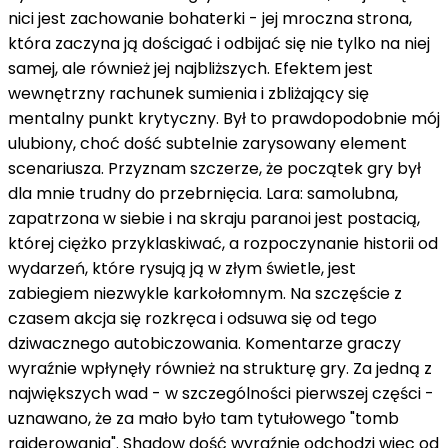
nici jest zachowanie bohaterki - jej mroczna strona,
która zaczyna ją dościgać i odbijać się nie tylko na niej
samej, ale również jej najbliższych. Efektem jest
wewnętrzny rachunek sumienia i zbliżający się
mentalny punkt krytyczny. Był to prawdopodobnie mój
ulubiony, choć dość subtelnie zarysowany element
scenariusza. Przyznam szczerze, że początek gry był
dla mnie trudny do przebrnięcia. Lara: samolubna,
zapatrzona w siebie i na skraju paranoi jest postacią,
której ciężko przyklaskiwać, a rozpoczynanie historii od
wydarzeń, które rysują ją w złym świetle, jest
zabiegiem niezwykle karkołomnym. Na szczęście z
czasem akcja się rozkręca i odsuwa się od tego
dziwacznego autobiczowania. Komentarze graczy
wyraźnie wpłynęły również na strukturę gry. Za jedną z
największych wad - w szczególności pierwszej części -
uznawano, że za mało było tam tytułowego "tomb
raiderowania". Shadow dość wyraźnie odchodzi więc od