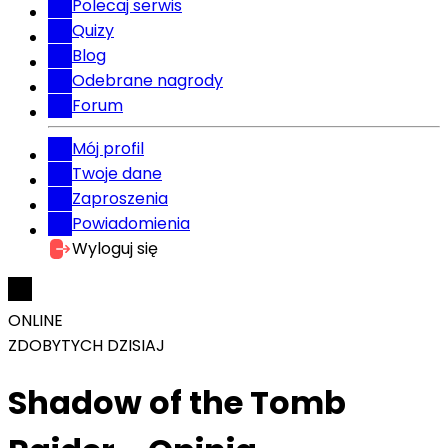
Polecaj serwis
Quizy
Blog
Odebrane nagrody
Forum
Mój profil
Twoje dane
Zaproszenia
Powiadomienia
Wyloguj się
ONLINE
ZDOBYTYCH DZISIAJ
Shadow of the Tomb