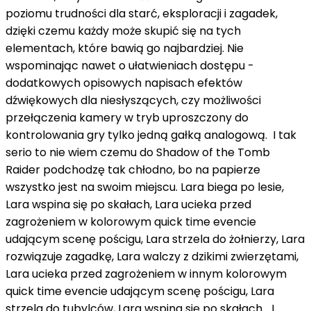
poziomu trudności dla starć, eksploracji i zagadek,
dzięki czemu każdy może skupić się na tych
elementach, które bawią go najbardziej. Nie
wspominając nawet o ułatwieniach dostępu -
dodatkowych opisowych napisach efektów
dźwiękowych dla niesłyszących, czy możliwości
przełączenia kamery w tryb uproszczony do
kontrolowania gry tylko jedną gałką analogową. I tak
serio to nie wiem czemu do Shadow of the Tomb
Raider podchodzę tak chłodno, bo na papierze
wszystko jest na swoim miejscu. Lara biega po lesie,
Lara wspina się po skałach, Lara ucieka przed
zagrożeniem w kolorowym quick time evencie
udającym scenę pościgu, Lara strzela do żołnierzy, Lara
rozwiązuje zagadkę, Lara walczy z dzikimi zwierzętami,
Lara ucieka przed zagrożeniem w innym kolorowym
quick time evencie udającym scenę pościgu, Lara
strzela do tubylców, Lara wspina się po skałach... I...