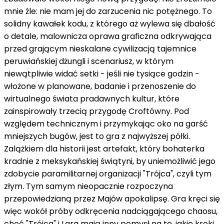
mnie źle: nie mam jej do zarzucenia nic potężnego. To
solidny kawałek kodu, z którego aż wylewa się dbałość
o detale, malownicza oprawa graficzna odkrywająca
przed grającym nieskalane cywilizacją tajemnice
peruwiańskiej dżungli i scenariusz, w którym
niewątpliwie widać setki - jeśli nie tysiące godzin -
włożone w planowane, badanie i przenoszenie do
wirtualnego świata pradawnych kultur, które
zainspirowały trzecią przygodę Croftówny. Pod
względem technicznym i przymykając oko na garść
mniejszych bugów, jest to gra z najwyższej półki.
Zalążkiem dla historii jest artefakt, który bohaterka
kradnie z meksykańskiej świątyni, by uniemożliwić jego
zdobycie paramilitarnej organizacji "Trójca", czyli tym
złym. Tym samym nieopacznie rozpoczyna
przepowiedzianą przez Majów apokalipsę. Gra kręci się
więc wokół próby odkręcenia nadciągającego chaosu,
choć "Trójca" i Lara mają inny pomysł na to, jakie kroki