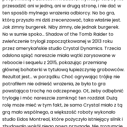
przesadzić ani w jedną, ani w drugą stronę, i nie dać w
ten sposób mylnego wrażenia odbiorcy. No bo gra,
którą przyszło mi dziś zrecenzować, taka właśnie jest.
Jak zimny burgerek. Niby zimny, ale jednak burgerek.
No w sumie spoko... Shadow of the Tomb Raider to
zwieńczenie trylogii zapoczątkowanej w 2013 roku
przez amerykańskie studio Crystal Dynamics. Trzecia
odsłona spiąć nareszcie miała wątki zarysowane w
reboocie i sequelu z 2015, pokazując przemianę
głównej bohaterki w tytułową łupieżczynię grobowców.
Rezultat jest… w porządku. Choć ogrywając trójkę nie
potrafiłem nie odnieść wrażenia, że była to gra
powstająca trochę na odczepnego. Ot, żeby odbębnić
trylogię i móc nareszcie zamknąć ten rozdział. Dużą
rolę może mieć w tym fakt, że samo Crystal miało z tą
grą mało wspólnego, a większość roboty wykonało
studio Eidos Montreal, które pożyczyło istniejący silnik i
zbudowało wokół niego nową przygodę. Nie zrozumcie