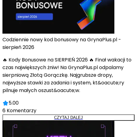
Codziennie nowy kod bonusowy na GrynaPlus.pl -
sierpień 2026
🔥 Kody Bonusowe na SIERPIEŃ 2026 🔥 Finał wakacji to
czas największych żniw! Na GrynaPlus.pl odpalamy
sierpniową Złotą Gorączkę. Najgrubsze dropy,
najwyższe stawki za zadania i system, kt&oacute;ry
pilnuje małych oszust&oacute;w.
5.00
6
Komentarzy
CZYTAJ DALEJ