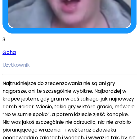
3
Goha
Użytkownik
Najtrudniejsze do zrecenzowania nie są ani gry
najgorsze, ani te szczególnie wybitne. Najbardziej w
kropce jestem, gdy gram w coś takiego, jak najnowszy
Tomb Raider. Wiecie, takie gry w które gracie, mówicie
“No w sumie spoko”, a potem idziecie zjeść kanapkę.
Nic was jakoś szczególnie nie odrzuciło, nic nie zrobiło
piorunującego wrażenia. ...i weź teraz człowieku
poopowiadaj o zaletach i wadach, i wyważ je tak, by nie