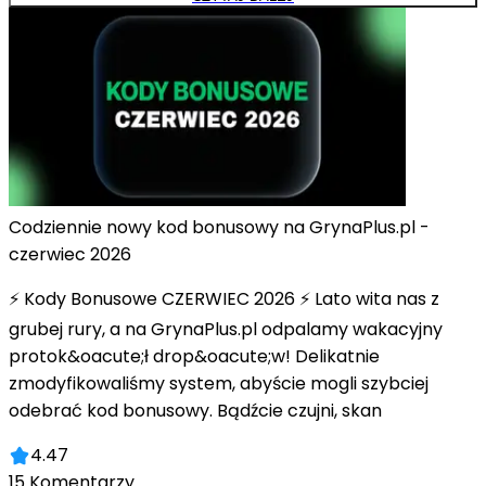
Codziennie nowy kod bonusowy na GrynaPlus.pl -
czerwiec 2026
⚡ Kody Bonusowe CZERWIEC 2026 ⚡ Lato wita nas z
grubej rury, a na GrynaPlus.pl odpalamy wakacyjny
protok&oacute;ł drop&oacute;w! Delikatnie
zmodyfikowaliśmy system, abyście mogli szybciej
odebrać kod bonusowy. Bądźcie czujni, skan
4.47
15
Komentarzy