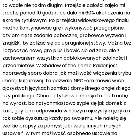
to wcale nie takim długim. Przejście całości zajęło mi
trochę ponad 10 godzin, co dało mi 60% ukończenia na
ekranie tytułowym. Po przejściu widowiskowego finału
można kontynuować grę i wykonywać przegapione
czy ominięte zadania poboczne, grobowce wyzwań i
znajdźki, by zbliżać się do upragnionej stówy. Można też
rozpocząć nową grę plus i bawić się od zera, ale z
zachowaniem wszystkich odblokowanych zdolności i
przedmiotów. W Shadow of the Tomb Raider jest
naprawdę sporo dobra, jak możliwość włączenia trybu
imersji kulturowej. Ta pozwala NPC-om mówić w ich
ojczystych językach zamiast domyślnego angielskiego
czy polskiego. Choć ta tytułowa imersja to też trochę
na wyrost, bo natychmiastowo sypie się jak domek z
kart, gdy Lara odpowiada w naszym ojczystym języku i
tak sobie dyskutują każdy po swojemu. Ale należą się
wielkie propsy za pomysł, jak i wiele innych małych
ustawień, w tym możliwość osobnego ustawienia