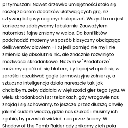
przymuszani. Nawet drzewko umiejętności stało się
raczej zbiorem dodatków ułatwiających grę, niż
sztywną listą wymaganych ulepszeń. Wszystko co jest
konieczne zdobywamy fabularnie. Zauważyłem
natomiast fajne zmiany w walce. Do konfliktów
podchodzić możemy w sposób klasyczny obciążając
delikwentów ołowiem - i tu jeśli pamięć nie myli nie
zmieniło się absolutnie nic, ale znacznie rozwinięto
możliwości skradankowe. Niczym w "Predatorze"
możemy upaćkać się błotem, by lepiej wtapiać się w
zarośla i oszukiwać gogle termowizyjne żołnierzy, a
sztuczna inteligencja działa nareszcie tak, jak
chciałbym, żeby działała w większości gier tego typu. W
wielu skradankach i strzelankach, gdy wrogowie nas
znajdą i się schowamy, to jeszcze przez dłuższą chwilę
jakimś cudem wiedzą, gdzie nas szukać i musimy ich
zgubić, by przestali widzieć nas przez ściany. W
Shadow of the Tomb Raider gdy znikamy z ich pola