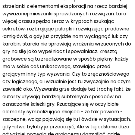
strzelanki z elementami eksploracji na rzecz bardziej
wyważonej mieszanki sprawdzonych rozwiązań. Lara
więcej czasu spędza teraz w kryptach szukając
sekretów, rozbrajając pułapki i rozwiązując pradawne
łamigłówki, a gdy już przyjdzie nam wyciągnąć łuk czy
karabin, starcia nie sprawiają wrażenia wrzuconych do
gry na siłę jako wypełniacz i spowalniacz. Zresztą
grobowce są tu zrealizowane w sposób piękny: każdy
ma w sobie coś unikatowego, stawiając przed
grającym inny typ wyzwania. Czy to zręcznościowego
czy logicznego, a i wizualnie jest tu zwyczajnie na czym
zawiesić oko. Wyzwania grze dodaje też trochę fakt, że
autorzy używają bardziej subtelnych sposobów na
oznaczanie ścieżki gry. Rzucające się w oczy białe
elementy symbolizujące miejsca - że tak powiem -
zaczepne, wciąż pojawiają się tu i ówdzie w sytuacjach,
gdy łatwo byłoby je przeoczyć, Ale w tej odsłonie dużo
odważniej pozwala się grającemu domyślać, gdzie