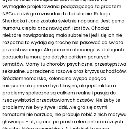
wymagało projektowania podążającego za graczem
NPCa, a dziś gra uzasadnia to fabularnie. Relacja
Sherlocka i Jona została świetnie napisana. Jest pełna
humoru, ciepła, oraz nawiązań i żartów. Chociaż
niektóre nawiązania są mało subtelne i jeśli się ich nie
rozpozna to wydają się trochę nie pasować do świata
przedstawionego. Ale pomimo obecnego w dialogach
poczucia humoru gra dotyka całkiem ponurych
tematów. Mamy tu choroby psychiczne, przestępstwa
seksualne, uprzedzenia rasowe oraz kryzys uchodźców.
Śródziemnomorska, kolonialna wyspa będąca
miejscem akcji może być fikcyjna, ale jej struktura i
problemy społeczne są całkiem realne i pasują do
rzeczywistości przedstawianych czasów. Nie żeby te
problemy nie były żywe i dziś. Ale gra się z tymi
tematami nie narzuca, nie próbuje robić z nich motywu
głównego - ot, są one po prostu elementami różnych
śledztw, które prowadzimy. A tych jest tu sporo.