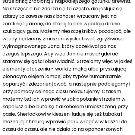
strzelanką zrobioną z najpodlejszego gatunku drewna.
Na szczęście nie zdarza się to często, ale jeśli już się
zdarzy to zawsze nasz bohater wrzucany jest na
zamkniętą arenę, do której falami wpadają dranie
szukający guza. Możemy nieszczęśników pozabijać, ale
wtedy będziemy zmuszeni wysłuchiwać zgryźliwości
wyimaginowanego Jona, który oczekiwał po nas
czegoś lepszego. Aby więc Jon nie musiał gderać
staramy się gości obezwładnić. Strzelamy więc w jakieś
elementy otoczenia - worki z mąką albo pryskającą
płonącym olejem lampę, aby typów humanitarnie
poparzyć i zdezorientować, a następnie podbiegamy i
przy pomocy celnego ciosu nokautujemy. Czasem
możemy też ich wprawić w zakłopotanie strzałem w
kapelusz albo butelkę z alkoholem umieszczoną przy
pasie. Sherlockowi w kieszeni ładuje się też tabaka i
można jej chmurą wprawić paru wrogów w kaszel do
czasu do czasu, ale nie działa to na opancerzonych