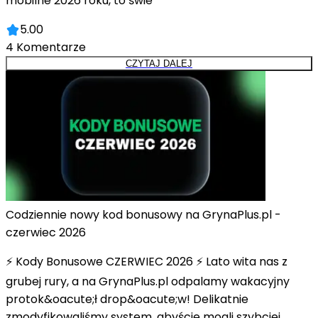
mobilne 2026 roku, to świe
5.00
4
Komentarze
CZYTAJ DALEJ
Codziennie nowy kod bonusowy na GrynaPlus.pl -
czerwiec 2026
⚡ Kody Bonusowe CZERWIEC 2026 ⚡ Lato wita nas z
grubej rury, a na GrynaPlus.pl odpalamy wakacyjny
protok&oacute;ł drop&oacute;w! Delikatnie
zmodyfikowaliśmy system, abyście mogli szybciej