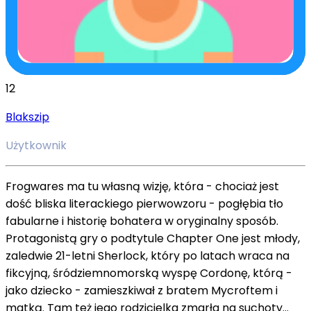
12
Blakszip
Użytkownik
Frogwares ma tu własną wizję, która - chociaż jest
dość bliska literackiego pierwowzoru - pogłębia tło
fabularne i historię bohatera w oryginalny sposób.
Protagonistą gry o podtytule Chapter One jest młody,
zaledwie 21-letni Sherlock, który po latach wraca na
fikcyjną, śródziemnomorską wyspę Cordonę, którą -
jako dziecko - zamieszkiwał z bratem Mycroftem i
matką. Tam też jego rodzicielka zmarła na suchoty…