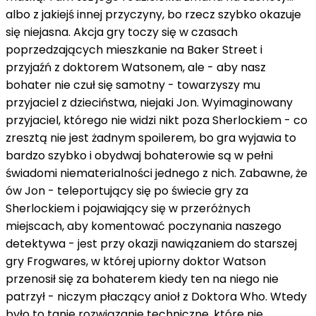
albo z jakiejś innej przyczyny, bo rzecz szybko okazuje
się niejasna. Akcja gry toczy się w czasach
poprzedzających mieszkanie na Baker Street i
przyjaźń z doktorem Watsonem, ale - aby nasz
bohater nie czuł się samotny - towarzyszy mu
przyjaciel z dzieciństwa, niejaki Jon. Wyimaginowany
przyjaciel, którego nie widzi nikt poza Sherlockiem - co
zresztą nie jest żadnym spoilerem, bo gra wyjawia to
bardzo szybko i obydwaj bohaterowie są w pełni
świadomi niematerialności jednego z nich. Zabawne, że
ów Jon - teleportujący się po świecie gry za
Sherlockiem i pojawiający się w przeróżnych
miejscach, aby komentować poczynania naszego
detektywa - jest przy okazji nawiązaniem do starszej
gry Frogwares, w której upiorny doktor Watson
przenosił się za bohaterem kiedy ten na niego nie
patrzył - niczym płaczący anioł z Doktora Who. Wtedy
było to tanie rozwiązanie techniczne, które nie