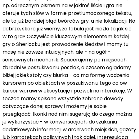
np. odręcznym pismem na w jakimś liście i gra nie
oferuje tych słów w formie przetłumaczonego tekstu,
ale to już bardziej błąd twórców gry, a nie lokalizacji. No
dobrze, skoro już wiemy, że fabuła jest niezła to jak się
w to gra? Oczywiście kluczowym elementem każdej
gry o Sherlocku jest prowadzenie śledztw i mamy tu
masę nie zawsze intuicyjnych, ale - na ogół -
sensownych mechanik. Spacerujemy po miejscach
zbrodni w poszukiwaniu poszlak, a czasem oglądamy
bliżej jakieś stoły czy biurka - co ma formę wodzenia
kursorem po obiektach w poszukiwaniu tego co ów
kursor wprawi w ekscytację i pozwoli na interakcję. W
teczce mamy spisane wszystkie zebrane dowody
dotyczące danej sprawy i możemy je sobie
przeglądać. Ikonki nad nimi sugerują do czego można
je wykorzystać - w konwersacjach, do szukania
dodatkowych informacji w archiwach miejskich, gazety
lub kartotekach policyjnych i tak dalej. Interesującą