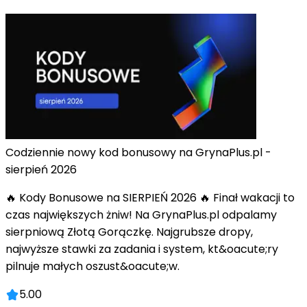
Codziennie nowy kod bonusowy na GrynaPlus.pl -
sierpień 2026
🔥 Kody Bonusowe na SIERPIEŃ 2026 🔥 Finał wakacji to
czas największych żniw! Na GrynaPlus.pl odpalamy
sierpniową Złotą Gorączkę. Najgrubsze dropy,
najwyższe stawki za zadania i system, kt&oacute;ry
pilnuje małych oszust&oacute;w.
5.00