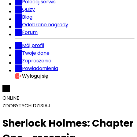
Polecaj serwis
Quizy
Blog
Odebrane nagrody
Forum
Mój profil
Twoje dane
Zaproszenia
Powiadomienia
Wyloguj się
ONLINE
ZDOBYTYCH DZISIAJ
Sherlock Holmes: Chapter