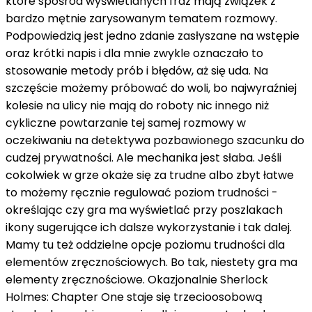
które spośród wyświetlanych fraz mają związek z
bardzo mętnie zarysowanym tematem rozmowy.
Podpowiedzią jest jedno zdanie zasłyszane na wstępie
oraz krótki napis i dla mnie zwykle oznaczało to
stosowanie metody prób i błędów, aż się uda. Na
szczęście możemy próbować do woli, bo najwyraźniej
kolesie na ulicy nie mają do roboty nic innego niż
cykliczne powtarzanie tej samej rozmowy w
oczekiwaniu na detektywa pozbawionego szacunku do
cudzej prywatności. Ale mechanika jest słaba. Jeśli
cokolwiek w grze okaże się za trudne albo zbyt łatwe
to możemy ręcznie regulować poziom trudności -
określając czy gra ma wyświetlać przy poszlakach
ikony sugerujące ich dalsze wykorzystanie i tak dalej.
Mamy tu też oddzielne opcje poziomu trudności dla
elementów zręcznościowych. Bo tak, niestety gra ma
elementy zręcznościowe. Okazjonalnie Sherlock
Holmes: Chapter One staje się trzecioosobową