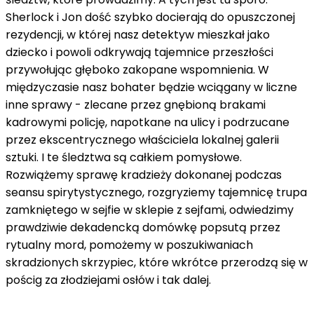
Sherlock i Jon dość szybko docierają do opuszczonej
rezydencji, w której nasz detektyw mieszkał jako
dziecko i powoli odkrywają tajemnice przeszłości
przywołując głęboko zakopane wspomnienia. W
międzyczasie nasz bohater będzie wciągany w liczne
inne sprawy - zlecane przez gnębioną brakami
kadrowymi policję, napotkane na ulicy i podrzucane
przez ekscentrycznego właściciela lokalnej galerii
sztuki. I te śledztwa są całkiem pomysłowe.
Rozwiążemy sprawę kradzieży dokonanej podczas
seansu spirytystycznego, rozgryziemy tajemnicę trupa
zamkniętego w sejfie w sklepie z sejfami, odwiedzimy
prawdziwie dekadencką domówkę popsutą przez
rytualny mord, pomożemy w poszukiwaniach
skradzionych skrzypiec, które wkrótce przerodzą się w
pościg za złodziejami osłów i tak dalej.