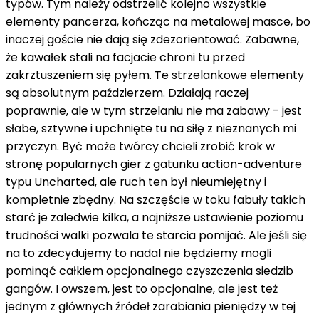
typów. Tym należy odstrzelić kolejno wszystkie
elementy pancerza, kończąc na metalowej masce, bo
inaczej goście nie dają się zdezorientować. Zabawne,
że kawałek stali na facjacie chroni tu przed
zakrztuszeniem się pyłem. Te strzelankowe elementy
są absolutnym paździerzem. Działają raczej
poprawnie, ale w tym strzelaniu nie ma zabawy - jest
słabe, sztywne i upchnięte tu na siłę z nieznanych mi
przyczyn. Być może twórcy chcieli zrobić krok w
stronę popularnych gier z gatunku action-adventure
typu Uncharted, ale ruch ten był nieumiejętny i
kompletnie zbędny. Na szczęście w toku fabuły takich
starć je zaledwie kilka, a najniższe ustawienie poziomu
trudności walki pozwala te starcia pomijać. Ale jeśli się
na to zdecydujemy to nadal nie będziemy mogli
pominąć całkiem opcjonalnego czyszczenia siedzib
gangów. I owszem, jest to opcjonalne, ale jest też
jednym z głównych źródeł zarabiania pieniędzy w tej