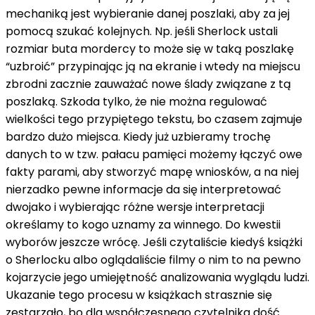
mechaniką jest wybieranie danej poszlaki, aby za jej
pomocą szukać kolejnych. Np. jeśli Sherlock ustali
rozmiar buta mordercy to może się w taką poszlakę
“uzbroić” przypinając ją na ekranie i wtedy na miejscu
zbrodni zacznie zauważać nowe ślady związane z tą
poszlaką. Szkoda tylko, że nie można regulować
wielkości tego przypiętego tekstu, bo czasem zajmuje
bardzo dużo miejsca. Kiedy już uzbieramy trochę
danych to w tzw. pałacu pamięci możemy łączyć owe
fakty parami, aby stworzyć mapę wniosków, a na niej
nierzadko pewne informacje da się interpretować
dwojako i wybierając różne wersje interpretacji
określamy to kogo uznamy za winnego. Do kwestii
wyborów jeszcze wrócę. Jeśli czytaliście kiedyś książki
o Sherlocku albo oglądaliście filmy o nim to na pewno
kojarzycie jego umiejętność analizowania wyglądu ludzi.
Ukazanie tego procesu w książkach strasznie się
zestarzało, bo dla współczesnego czytelnika dość