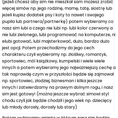
(jeżeli chcesz aby sim nie mieszkał sam możesz zrobić
więcej simów np. jego rodzinę, mamę, tatę, siostrę lub
jeżeli kupisz dodatek psy i koty to nawet i swojego
pupila lub partnera/partnerkę) potem wybieramy co
nasz sim lubi a czego nie lubi np. lubi kolor czerwony a
nie lubi zielonego, lubi programować na komputerze, ni
elubi gotować, lubi majsterkować, dużo, bardzo dużo
jest opcji. Potem przechodizmy do jego cech
charakteru czyli wybieramy np. złośliwy, romantyk,
sportowiec, mól książkowy, kumpelski i wiele wiele
innych a potem wybieramy jego najważniejszą cechę a
tak naprawdę czym w przyszłości będzie się zajmował
np. sportowiec, złodziej, biznesman i kilka jeszcze
innych i zatwierdzamy na prawym dolnym rogu, i nasz
sim jest gotowy! (można jeszcze wybrać simowi styl
chodu czyli jak będzie chodził i jego wiek np. dziecięcy
lub młody dorosły, dorosły lub stary)
Potem wybieramy miasto w którym nasz sim będzie