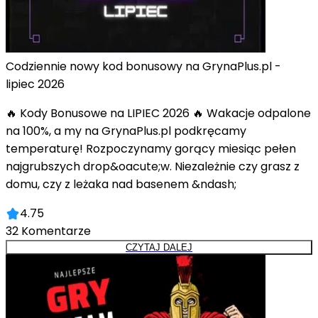
Codziennie nowy kod bonusowy na GrynaPlus.pl -
lipiec 2026
🔥 Kody Bonusowe na LIPIEC 2026 🔥 Wakacje odpalone
na 100%, a my na GrynaPlus.pl podkręcamy
temperaturę! Rozpoczynamy gorący miesiąc pełen
najgrubszych drop&oacute;w. Niezależnie czy grasz z
domu, czy z leżaka nad basenem &ndash;
4.75
32
Komentarze
CZYTAJ DALEJ