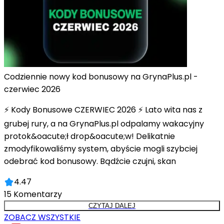
Codziennie nowy kod bonusowy na GrynaPlus.pl -
czerwiec 2026
⚡ Kody Bonusowe CZERWIEC 2026 ⚡ Lato wita nas z
grubej rury, a na GrynaPlus.pl odpalamy wakacyjny
protok&oacute;ł drop&oacute;w! Delikatnie
zmodyfikowaliśmy system, abyście mogli szybciej
odebrać kod bonusowy. Bądźcie czujni, skan
4.47
15
Komentarzy
CZYTAJ DALEJ
ZOBACZ WSZYSTKIE