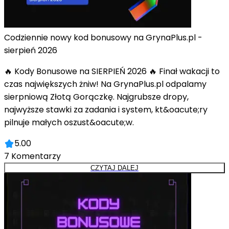
Codziennie nowy kod bonusowy na GrynaPlus.pl -
sierpień 2026
🔥 Kody Bonusowe na SIERPIEŃ 2026 🔥 Finał wakacji to
czas największych żniw! Na GrynaPlus.pl odpalamy
sierpniową Złotą Gorączkę. Najgrubsze dropy,
najwyższe stawki za zadania i system, kt&oacute;ry
pilnuje małych oszust&oacute;w.
5.00
7
Komentarzy
CZYTAJ DALEJ