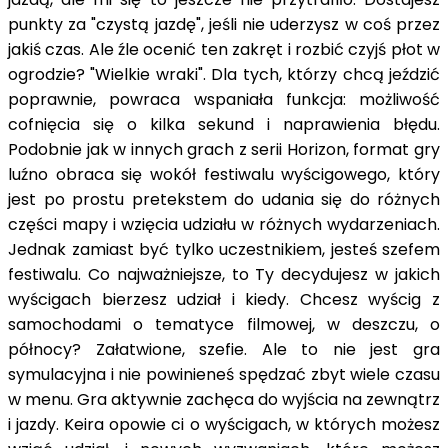
punkty za "czystą jazdę", jeśli nie uderzysz w coś przez
jakiś czas. Ale źle ocenić ten zakręt i rozbić czyjś płot w
ogrodzie? "Wielkie wraki". Dla tych, którzy chcą jeździć
poprawnie, powraca wspaniała funkcja: możliwość
cofnięcia się o kilka sekund i naprawienia błędu.
Podobnie jak w innych grach z serii Horizon, format gry
luźno obraca się wokół festiwalu wyścigowego, który
jest po prostu pretekstem do udania się do różnych
części mapy i wzięcia udziału w różnych wydarzeniach.
Jednak zamiast być tylko uczestnikiem, jesteś szefem
festiwalu. Co najważniejsze, to Ty decydujesz w jakich
wyścigach bierzesz udział i kiedy. Chcesz wyścig z
samochodami o tematyce filmowej, w deszczu, o
północy? Załatwione, szefie. Ale to nie jest gra
symulacyjna i nie powinieneś spędzać zbyt wiele czasu
w menu. Gra aktywnie zachęca do wyjścia na zewnątrz
i jazdy. Keira opowie ci o wyścigach, w których możesz