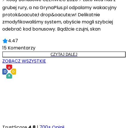
grubej rury, a na GrynaPlus.pl odpalamy wakacyjny
protok&oacute;ł drop&oacute;w! Delikatnie
zmodyfikowaliśmy system, abyście mogli szybciej
odebrać kod bonusowy. Bądźcie czujni, skan
4.47
15
Komentarzy
CZYTAJ DALEJ
ZOBACZ WSZYSTKIE
TrustScore
4.8
|
700+ Opinii