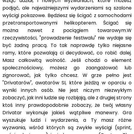
wziąć udział, i nowych wyzwaniach, które możesz
podjąć, ale najważniejszymi wydarzeniami są szalone
wyścigi pokazowe. Będziesz się ścigać z samochodami
przetransportowanymi helikopterem. Ścigać się
można nawet z pociągiem towarowym.W
rzeczywistości, "prowadzenie festiwalu" nie wydaje się
być żadną pracą. To tak naprawdę tylko niejasne
ramy, które pozwalają ci decydować, co robić dalej.
Masz całkowitą wolność. Jeśli chodzi o element
społecznościowy, możesz go zaangażować lub
zignorować, jak tylko chcesz. W grze pełno jest
"Drivatarów", awatarów SI, które jeżdżą w oparciu o
wyniki innych osób. Nie jest niczym niezwykłym
zobaczyć, jak inni ludzie się rozbijają, ale z drugiej strony
ktoś inny prawdopodobnie zobaczy, że twój własny
Drivatar wykonuje jakieś wątpliwe manewry. Gra
wyszukuje ludzi i wydarzenia, a Ty masz różne
wyzwania, wśród których są zwykłe wyścigi (sprint,