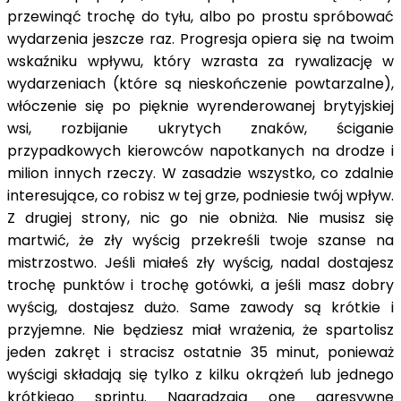
przewinąć trochę do tyłu, albo po prostu spróbować
wydarzenia jeszcze raz. Progresja opiera się na twoim
wskaźniku wpływu, który wzrasta za rywalizację w
wydarzeniach (które są nieskończenie powtarzalne),
włóczenie się po pięknie wyrenderowanej brytyjskiej
wsi, rozbijanie ukrytych znaków, ściganie
przypadkowych kierowców napotkanych na drodze i
milion innych rzeczy. W zasadzie wszystko, co zdalnie
interesujące, co robisz w tej grze, podniesie twój wpływ.
Z drugiej strony, nic go nie obniża. Nie musisz się
martwić, że zły wyścig przekreśli twoje szanse na
mistrzostwo. Jeśli miałeś zły wyścig, nadal dostajesz
trochę punktów i trochę gotówki, a jeśli masz dobry
wyścig, dostajesz dużo. Same zawody są krótkie i
przyjemne. Nie będziesz miał wrażenia, że spartolisz
jeden zakręt i stracisz ostatnie 35 minut, ponieważ
wyścigi składają się tylko z kilku okrążeń lub jednego
krótkiego sprintu. Nagradzają one agresywne