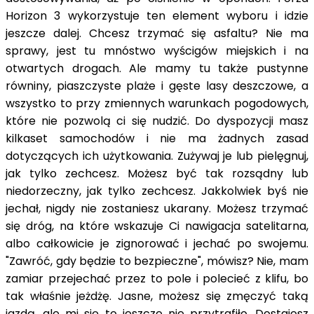
Horizon 3 wykorzystuje ten element wyboru i idzie
jeszcze dalej. Chcesz trzymać się asfaltu? Nie ma
sprawy, jest tu mnóstwo wyścigów miejskich i na
otwartych drogach. Ale mamy tu także pustynne
równiny, piaszczyste plaże i gęste lasy deszczowe, a
wszystko to przy zmiennych warunkach pogodowych,
które nie pozwolą ci się nudzić. Do dyspozycji masz
kilkaset samochodów i nie ma żadnych zasad
dotyczących ich użytkowania. Zużywaj je lub pielęgnuj,
jak tylko zechcesz. Możesz być tak rozsądny lub
niedorzeczny, jak tylko zechcesz. Jakkolwiek byś nie
jechał, nigdy nie zostaniesz ukarany. Możesz trzymać
się dróg, na które wskazuje Ci nawigacja satelitarna,
albo całkowicie je zignorować i jechać po swojemu.
"Zawróć, gdy będzie to bezpieczne", mówisz? Nie, mam
zamiar przejechać przez to pole i polecieć z klifu, bo
tak właśnie jeżdżę. Jasne, możesz się zmęczyć taką
jazdą, ale mi się to jeszcze nie przytrafiło. Dostajesz