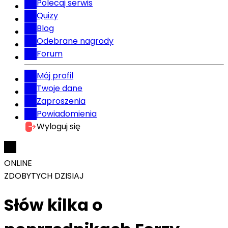
Polecaj serwis
Quizy
Blog
Odebrane nagrody
Forum
Mój profil
Twoje dane
Zaproszenia
Powiadomienia
Wyloguj się
ONLINE
ZDOBYTYCH DZISIAJ
Słów kilka o