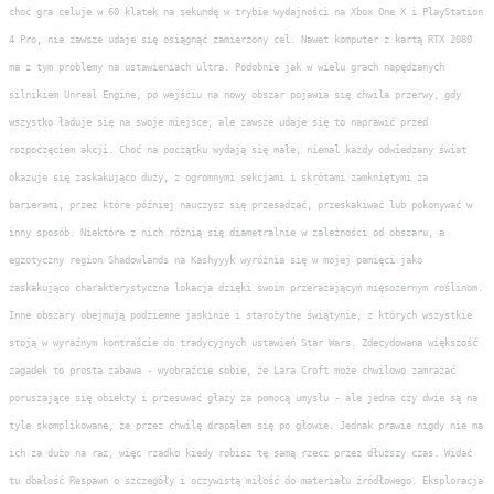
choć gra celuje w 60 klatek na sekundę w trybie wydajności na Xbox One X i PlayStation
4 Pro, nie zawsze udaje się osiągnąć zamierzony cel. Nawet komputer z kartą RTX 2080
ma z tym problemy na ustawieniach ultra. Podobnie jak w wielu grach napędzanych
silnikiem Unreal Engine, po wejściu na nowy obszar pojawia się chwila przerwy, gdy
wszystko ładuje się na swoje miejsce, ale zawsze udaje się to naprawić przed
rozpoczęciem akcji. Choć na początku wydają się małe, niemal każdy odwiedzany świat
okazuje się zaskakująco duży, z ogromnymi sekcjami i skrótami zamkniętymi za
barierami, przez które później nauczysz się przesadzać, przeskakiwać lub pokonywać w
inny sposób. Niektóre z nich różnią się diametralnie w zależności od obszaru, a
egzotyczny region Shadowlands na Kashyyyk wyróżnia się w mojej pamięci jako
zaskakująco charakterystyczna lokacja dzięki swoim przerażającym mięsożernym roślinom.
Inne obszary obejmują podziemne jaskinie i starożytne świątynie, z których wszystkie
stoją w wyraźnym kontraście do tradycyjnych ustawień Star Wars. Zdecydowana większość
zagadek to prosta zabawa - wyobraźcie sobie, że Lara Croft może chwilowo zamrażać
poruszające się obiekty i przesuwać głazy za pomocą umysłu - ale jedna czy dwie są na
tyle skomplikowane, że przez chwilę drapałem się po głowie. Jednak prawie nigdy nie ma
ich za dużo na raz, więc rzadko kiedy robisz tę samą rzecz przez dłuższy czas. Widać
tu dbałość Respawn o szczegóły i oczywistą miłość do materiału źródłowego. Eksploracja