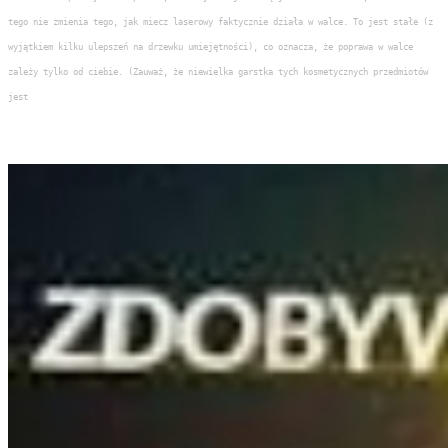
tego nie zmienia tego, jak miecz laserowy faktycznie działa w walce. To jest stałe (z
wyjątkiem kilku ulepszeń na drzewku umiejętności), co oznacza, że poprawa w walce
zależy tylko od ciebie. (Zauważ, że niewielka garstka tych kosmetycznych przedmiotów
jest