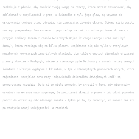
zeskakuje z pleców, aby zwrócić twoją uwagę na rzeczy, które możesz zeskanować, aby
odblokować w encyklopedii w grze, a światełka z tyłu jego głowy są używane do
wskazywania twojego stanu zdrowia, nie zagracając zbytnio ekranu. Główna misja wysyła
naszego piegowatego Force-usera i jego załogę na coś, co można porównać do wersji
przygód Indiany Jonesa z czasów Gwiezdnych Wojen (z czego George Lucas musi być
dumny), która rozciąga się na kilka planet. Znajdziesz się nie tylko w sterylnych,
metalowych korytarzach imperialnych placówek, ale także w gęstych dżunglach ojczystej
planety Wookiee - Kashyyyk, wściekle czerwonym pyle Dathomiry i innych, mniej znanych
światach z własnym wyglądem i klimatem, w tym w starożytnych grobowcach obcych, które
najeżdżasz. specjalne echa Mocy (odpowiednik dzienników dźwiękowych Jedi) są
porozrzucane wszędzie. Daje ci to wiele powodów, by skręcić w lewo, gdy niewyraźny
wskaźnik na ekranie mapy sugeruje, że powinieneś skręcić w prawo - lub odbyć powrotną
podróż do wcześniej odwiedzonego świata - tylko po to, by zobaczyć, co możesz znaleźć
po zdobyciu nowej umiejętności. W rzadkich