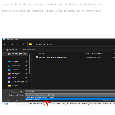
innymi przeciwnikami wyposażonymi w miecze świetlne lub bronie podobne do mieczy
świetlnych są świetnie animowane z intensywnymi efektami, gdy kolorowe ostrza