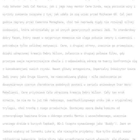
rudy bohater Jedi Cal Kestis, jak i jego nowy mentor Cere Junda, mają poczucie winy i
wyrzuty sumienia związane z tym, jak udało im się uciec przed Rozkazem 66. Cal jest
godnie zagrany przez Camerona Monaghana, choć tak naprawdę nigdy nie rozwinął silnej
osobowości, która odróżniałaby go od innych generycznych postaci Jedi. To standardowy
dobry facet, który nawet w najgorszym momencie nie ulega pokusie zemsty i ciemności -
potrzebuje tylko solidnej motywacji. Cere, z drugiej strony, znacznie go przewyższa,
dzięki udręczonej kreacji Debry Wilson, zwłaszcza w drugiej połowie filmu, gdy
przeżywa swoje najmroczniejsze chwile i z odpowiednią odrazą na twarzy konfrontuje się
z konsekwencjami swoich czynów. Nawet główny antagonista, Imperialny Inkwizytor Łowca
Jedi znany jako Druga Siostra, ma nieoczekiwaną głębię - miłe zaskoczenie po
dwuwymiarowym czarnym charakterze podobnych postaci w serialu animowanym Star Wars:
Rebelianci. Cere przyćmiewa Cala udręczoną kreacją Debry Wilson. Cały ten mrok
oznacza, że nie ma tu już tak radosnego, swashbucklingowego uroku jak w oryginalnej
trylogii, choć trochę z niego prześwituje. Dostajemy sporą dawkę komizmu od
czterorękiego kapitana Grisa z dobrego statku Mantis i wszechobecnego, wiecznie
uroczego droida o kurzych łapkach, BD-1 (często wymawianego jako "Buddy"). Jest on
ledwie większy od lornetki Luke'a, ale niezwykle przydatny. Nie tylko dzięki swoim
zdolnościom hakerskim, które służą jako przedłużenie twoich własnych, ale dlatego, że