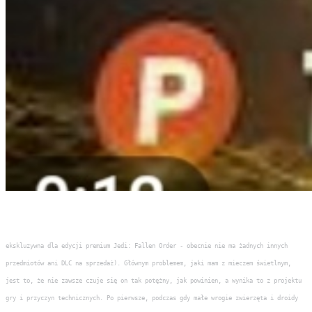
ekskluzywna dla edycji premium Jedi: Fallen Order - obecnie nie ma żadnych innych
przedmiotów ani DLC na sprzedaż). Głównym problemem, jaki mam z mieczem świetlnym,
jest to, że nie zawsze czuje się on tak potężny, jak powinien, a wynika to z projektu
gry i przyczyn technicznych. Po pierwsze, podczas gdy małe wrogie zwierzęta i droidy