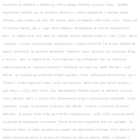
wszystkie te elementy w sekwencję, która wymaga odrobiny wyczucia czasu. (Upadek
natychmiast odradza cię na początku sekwencji z małym ukąszeniem z twojego paska
zdrowia, więc stawka nie jest tak wysoka, jeśli przegapisz skok kilka razy). Staje się
to jeszcze lepsze, gdy w ciągu całej kampanii wprowadzane są kolejne umiejętności
Mocy, co nadaje grze inny smak niż podobne wybryki Nathana Drake'a i Lary Croft. Walki
z bossami i innymi przeciwnikami wyposażonymi w miecze świetlne lub bronie podobne do
mieczy świetlnych są świetnie animowane. Podobnie, miecz świetlny nie pozostaje długo
w ukryciu. Jest to jedyna broń, którą będziesz się posługiwał (Cal ma widocznie
większą awersję do "niecywilizowanych" blasterów niż Luke czy nawet Obi-Wan), więc
dobrze, że używanie go przeciwko wrogom wygląda i brzmi całkowicie autentycznie jak w
filmach i przez większość czasu czuje się świetnie. Walka nie jest wprost wyjęta z
gier akcji w stylu Dark Souls, ale zdecydowanie kładzie nacisk na staranne wyczucie
czasu uderzeń, parri i uników oraz obserwowanie wroga w poszukiwaniu wskazówek, kiedy
zaatakuje. Grając na poziomie trudności Jedi Master (trzecie z czterech ustawień),
odkryłem, że prawie każdy wróg jest bardzo niebezpieczny, jeśli tylko opuszczę gardę -
wyjątkiem są podstawowe Szturmowce, które są bardzo oryginalne pod tym względem, że
śmiesznie łatwo je zabić pojedynczym ciosem lub odpowiednim blokiem, który odbije ich
własne blasterowe bolty w stronę ich łatwych do zabicia twarzy. Walki z bossami i