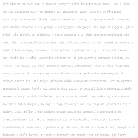
jest kluczem do tych map, a zarówno skrzynie pełne kosmetycznych łupów, jak i Ekran
jest na szczęście wolny od minimap czy znaczników zadań, pozwalając błyszczeć
wspaniałym środowiskom. Kiedy pojawia się ekran z mapą, projekcja w stylu hologramu
jest minimalistyczna i nie pomaga w precyzyjnej nawigacji, ale daje ci pojęcie, gdzie
byłeś, ile zostało do zrobienia w danym obszarze i w jakim kierunku powinieneś się
udać. Jest to szczególnie przydatne, gdy próbujesz wrócić na swój statek po wykonaniu
zadania fabularnego, ponieważ nie ma systemu szybkiej podróży i łatwo jest zawrócić
lub kręcić się w kółko. Doceniłem również to, że gra wyraźnie zaznacza miejsca, do
których nie możesz się udać, ponieważ nie masz odpowiednich umiejętności (więc nie
marnuj czasu aż do późniejszego etapu historii) oraz podkreśla nowe miejsca, do
których możesz się udać dzięki niedawno odblokowanym umiejętnościom. Jest to ogromna
oszczędność czasu. Fabuła nie zajmuje dużo czasu, by wrzucić Cala w pierwszą z wielu
sekwencji akcji w stylu Uncharted, gdzie wszystko wokół niego wybucha, ale spada w
dokładnie takim miejscu, by mógł z tego zeskoczyć lub użyć tego do wydostania się z
dziury. Jedi: Fallen Order zawiera prawie wszystkie sztuczki z podręcznika do
trzecioosobowych gier akcji: wspinanie się po odpowiednio wyboistych ścianach,
przeskakiwanie po belkach, zjeżdżanie po zboczach, huśtanie się na linach, bieganie po
ścianach i wiele innych, a jazda z dreszczykiem emocji jest najlepsza, gdy łączy