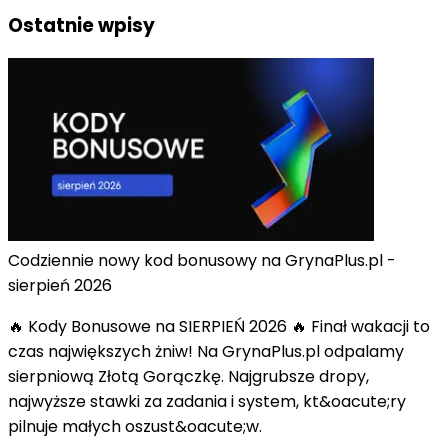
Ostatnie wpisy
Codziennie nowy kod bonusowy na GrynaPlus.pl -
sierpień 2026
🔥 Kody Bonusowe na SIERPIEŃ 2026 🔥 Finał wakacji to
czas największych żniw! Na GrynaPlus.pl odpalamy
sierpniową Złotą Gorączkę. Najgrubsze dropy,
najwyższe stawki za zadania i system, kt&oacute;ry
pilnuje małych oszust&oacute;w.