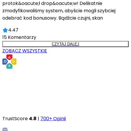
protok&oacute;ł drop&oacute;w! Delikatnie
zmodyfikowaliśmy system, abyście mogli szybciej
odebrać kod bonusowy. Bądźcie czujni, skan
4.47
15
Komentarzy
CZYTAJ DALEJ
ZOBACZ WSZYSTKIE
TrustScore
4.8
|
700+ Opinii