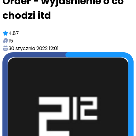
Order - wyjasnienie o co
chodzi itd
4.87
15
30 stycznia 2022 12:01