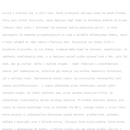
wirują i ścierają się, a iskry lecą. Każdy przeciwnik walczący wręcz ma pasek blokady,
który musi zostać zniszczony, zanim będziesz mógł zadać mu obrażenia atakiem od przodu
(zamiast robić uniki i kontrować lub stosować dobrze wymierzony parry), co może
doprowadzić do momentów przypominających mi Luke'a wściekle okładającego Vadera, zanim
w końcu odrąbał mu rękę robota w Powrocie Jedi. Oczywiście nie chodzi tylko o
wciskanie przycisków, aż się złamią: wrogowie będą migać na czerwono, sygnalizując, że
nadchodzi nieblokowalny atak, a ty będziesz musiał szybko wykonać krok w bok, unik lub
skok, aby go uniknąć. Walka z wieloma wrogami - nawet słabszymi i wszechobecnymi -
zawsze jest niebezpieczna, zwłaszcza gdy atakują cię zarówno napastnicy dystansowi,
jak i walczący wręcz. Dopracowanie swojej części tej precyzyjnej choreografii jest
zawsze satysfakcjonujące - i często odświeżane przez zaskakująco szeroki wybór
rodzajów wrogów, od robali wielkości psa, przez ogromne kosmiczne trolle, po
najbardziej rozpoznawalny sprzęt wojskowy Imperium. Po drodze zbierzesz pokaźny stos
części do miecza świetlnego (wraz ze skórkami dla BD-1, twojego statku i stroju Cala),
które pozwolą ci indywidualnie dostosować wygląd emitera, przełącznika, pochewki,
kabłąka i materiału wraz z kolorem ostrza. Istnieją różne style ozdobne, które można
mieszać i dopasowywać do punktu, w którym czujesz się jak własne dzieło, ale nic z