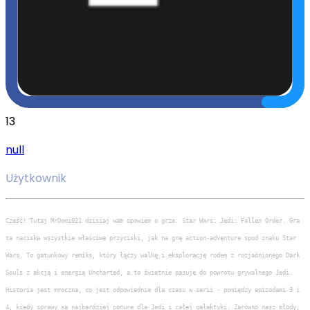
13
null
Użytkownik
Cześć! Tutaj MrDomi021 dzisiaj wam opowiem o grze: Star Wars: Jedi: Fallen Order. Gra
ta naciska wszystkie właściwe przyciski, jak na grę action-adventure spod znaku Star
Wars. To gatunkowy remiks, który łączy walkę i eksplorację rodem z rozjaśnionego Dark
Souls z akcją i energią Uncharted, a to świetnie pasuje do powrotu grywalnego Jedi.
Historia jest mroczna, co jest odpowiednie dla czasu w serii - pomiędzy epizodami 3 i
4, kiedy sprawy są najbardziej ponure dla Jedi i całej galaktyki. Zarówno nasz młody,