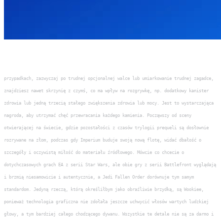
przypadkach, zazwyczaj po trudnej opcjonalnej walce lub umiarkowanie trudnej zagadce,
znajdziesz nawet skrzynię z czymś, co ma wpływ na rozgrywkę, np. dodatkowy kanister
zdrowia lub jedną trzecią stałego zwiększenia zdrowia lub mocy. Jest to wystarczająca
nagroda, aby utrzymać chęć przewracania każdego kamienia. Począwszy od sceny
otwierającej na świecie, gdzie pozostałości z czasów trylogii prequeli są dosłownie
rozrywane na złom, podczas gdy Imperium buduje swoją nową flotę, widać dbałość o
szczegóły i oczywistą miłość do materiału źródłowego. Mówcie co chcecie o
dotychczasowych grach EA z serii Star Wars, ale obie gry z serii Battlefront wyglądają
i brzmią niesamowicie i autentycznie, a Jedi Fallen Order dorównuje tym samym
standardom. Jedyną rzeczą, którą określiłbym jako obraźliwie brzydką, są Wookiee,
ponieważ technologia graficzna nie zdołała jeszcze uchwycić włosów wartych ludzkiej
głowy, a tym bardziej całego chodzącego dywanu. Wszystkie te detale nie są za darmo i