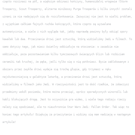
często rozcinasz na pół, a większym odcinasz kończyny, humanoidalni wrogowie (Storm
Trooperzy, Scout Trooperzy, elitarne minibossy Purge Trooperów i kilku innych) zostali
uznani za nie nadających się do rozczłonkowania. Zazwyczaj nie jest to wielki problem,
z wyjątkiem całkiem fajnych ruchów kończących, które często są wyzwalane
automatycznie, a wiele z nich wygląda tak, jakby naprawdę powinny były odciąć spory
kawałek lub dwa. Przecinanie drzwi jest sztuczką, którą widzieliśmy Jedi w filmach. To
samo dotyczy tego, jak miecz świetlny oddziałuje na otoczenie: w zasadzie nie
oddziałuje, poza pozostawieniem kilku tymczasowych świecących blizn lub rozbiciem
ceramiki tak kruchej, że pęka, jeśli tylko się o nią potkniesz. Bycie zablokowanym z
obszaru przez zwykłe drzwi wydaje się trochę głupie, gdy trzymasz w ręku
najskuteczniejszą w galaktyce latarkę, a przecinanie drzwi jest sztuczką, którą
widzieliśmy w filmach jako Jedi. W rzeczywistości jest to dość rzadkie, że zobaczysz
przedmioty wokół poziomów, które można przeciąć, oprócz sporadycznych winorośli lub
kabli blokujących drogę. Jest to oczywiście gra wideo, i wiele tego rodzaju rzeczy
należy się spodziewać, ale to nieuchronnie Star Wars Jedi: Fallen Order. Tak więc to
koniec tego artykułu! Dziękuję za przeczytanie i widzimy się mam nadzieję w następnym
artykule!