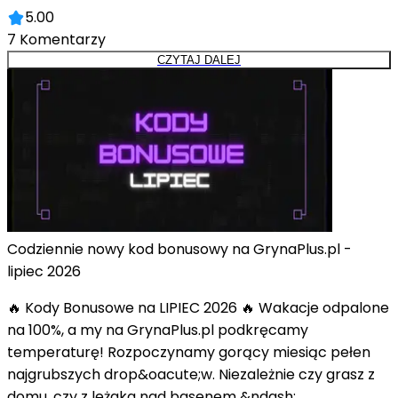
5.00
7
Komentarzy
CZYTAJ DALEJ
Codziennie nowy kod bonusowy na GrynaPlus.pl -
lipiec 2026
🔥 Kody Bonusowe na LIPIEC 2026 🔥 Wakacje odpalone
na 100%, a my na GrynaPlus.pl podkręcamy
temperaturę! Rozpoczynamy gorący miesiąc pełen
najgrubszych drop&oacute;w. Niezależnie czy grasz z
domu, czy z leżaka nad basenem &ndash;