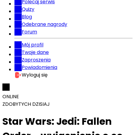
Polecaj serwis
Quizy
Blog
Odebrane nagrody
Forum
Mój profil
Twoje dane
Zaproszenia
Powiadomienia
Wyloguj się
ONLINE
ZDOBYTYCH DZISIAJ
Star Wars: Jedi: Fallen