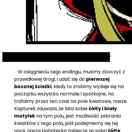
TRUE END 1:
Mother's Bloodlust
W osiągnieciu tego endingu, musimy zboczyć z
prawidłowej drogi, i udać się do
pierwszej
bocznej ścieżki
, kiedy to zrobimy wydaje się na
początku wszystko normale i spotkojne, na
trafaimy przez ten czas na pole kwiatowe, nasze
Kapturek zauważa, że lata sobie
żółty i biały
motylek
na tym polu, jest możliwość zebrania
kwiatków z tego pola, jeśli podejmiemy się tej
opcji, nasza bohaterka zabierze ze sobą
żółte