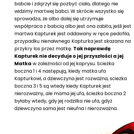
babcie i zdąrzył się pozbyć ciała, dlatego nie
widzimy martwej babci. W skrócie wszystko się
sprowadza, że albo dalej się utrzymuje
współpraca z babcią albo jest ona zabita, jeśli jest
martwa Kapturek jest oddawany w ręce pedofila,
przypadku nienaiwnego Kapturka jest skazana na
przykry los przez matkę.
Tak naprawdę
Kapturek nie decyduje o jej przyszłości a jej
Matka
w zależności od jej kaprysu. Scieżka
boczna 1 i 4 następują, kiedy matka ufa
Kapturkowi, a dziewczyna jest rozważna, scieżka
boczna 3 i 5 są wtedy kiedy Kapturek jest
nierozważny, ale mama jej ufa, ścieżka boczna 2
byłaby wtedy, gdy jej rodzilka nie ufa, gdyż
dziewczyna sama jest nieufna i nierozważna.