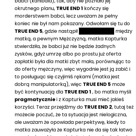
babci (kanibala), tak, aby nie poznało jej
okrutnego planu,
TRUE END 1
kończy się
morderstwem babci, lecz uważam że pełny
koniec nie był nam pokazany. Odwołam się tu do
TRUE END 5
, gdzie nastąpił
handel ludzki
między
matką, a pewnym Mężczyzną, matka Kapturka
stwierdziła, że babci już nie będzie żadnych
zysków, gdyż umrzę albo po prostu już oferta
zapłatki była dla matki zbyt mała, porównując to
do oferty mężczyny, więc wygodnie jest ją zabić i
to posługuąc się czyjimiś rękami (matka jest
dobrą manipulatorką), więc
TRUE END 5
może
być kontynuacją dla
TRUE END 1
, bo matka myśli
pragmatycznie
i z Kapturka musi mieć jakieś
korzyści. Teraz przejdźmy do
TRUE END 2
, tutaj też
możecie poczuć, że ta sytuacja jest nielogiczna,
ale uważam że opowiada perpektywę, kiedy to
matka zauważyła że Kapturka nie da się tak łatwo