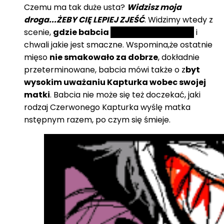
Czemu ma tak duże usta?
Widzisz moja
droga...ŻEBY CIĘ LEPIEJ ZJEŚĆ
. Widzimy wtedy z
scenie,
gdzie babcia
je mięso z Kapturka
i
chwali jakie jest smaczne. Wspomina,że ostatnie
mięso
nie smakowało za dobrze
, dokładnie
przeterminowane, babcia mówi także o z
byt
wysokim uważaniu Kapturka wobec swojej
matki
. Babcia nie może się też doczekać, jaki
rodzaj Czerwonego Kapturka wyślę matka
nstępnym razem, po czym się śmieje.