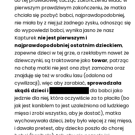
do tej prawidłowej. Łacząc zakończenia widać w
pierwszym prawdziwym zakończeniu, że matka
chciała się pozbyć babci, najprawdopodobniej,
nie miała by z niej już żadnego zysku, odnosząc się
do wypowiedzi babci, wynika jasno że nasz
Kapturek
nie jest pierwszym i
najprawdopodobniej ostatnim dzieckiem
,
zapewne dzieci w tej grze, a rzekłabym nawet że
dziewczynki, są traktowane jako
towar
, patrząc
na chatę matki nie jest ona zbyt zamożna oraz
znajduję się też w srodku lasu (odalona od
cywilizacji), więc aby zarabiać,
sprowadzała
skądś dzieci i
sprzedawała je
dla babci jako
jedznie dla niej, która oczywiście za to płaciła (bo
jak jest kaniblem to jest uzaleźniona od ludzkiego
mięsa i zrobi wszystko, aby je dostać), matka
wychowywała dzieci, żeby było więcej z niej mięsa,
i dawała pretest, aby dziecko poszło do chorej