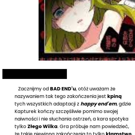
Teoria Fabularna
Zacznijmy od
BAD END'u
, otóż uważam że
nazywaniem tak tego zakończenia jest
kpiną
tych wszystkich adaptacji z
happy end'em
, gdzie
Kapturek kończy szczęśliwie pomimo swojej
naiwności i nie słuchania ostrzeń, a kara spotyka
tylko
Złego Wilka
. Gra próbuje nam powiedzieć,
że takie niewinna zakończenia to tylko
kłamstwo
,