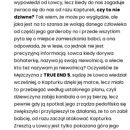
wypowiedzi od Łowcy, lecz kiedy do nas zagaduje
zwraca się do nas od razu Kapturek,
czy to nie
dziwne?
Tak wiem, że może po wyglądzie, ale
jaka jest na to szansa że wolają danego człowieka
od częśći jego garderoby no i przede wszytkim
pyta się o miejsce zamieszkania babci, a ona
odpowiada, że w lesie, co jednak nie jest
precyzyjną informacją. Łowca kiedy dorywa
bohaterkę, nazywa ją swoją niewolnicą, a wiecie
kto też nazywam ja niewolnicą? Oczywiśćie że
Mężczyzna z
TRUE END 5
, sądzę że Łowca wiedział
wcześniej, o Kapturku dzięki jej matce, lecz miało
to przebiegać według ustalonego planu, czyli
dziewczyna zabija kanibala a on ją bierzę, lecz
pewnie gdy ją spotkał, jego zrządza pedofilska się
zwiększyła i przyśpieszył te działania, że to on zabił
babcię, od razu zaczął atakować Kapturka.
Zresztą u Łowcy jest tylko pokazana góra jego