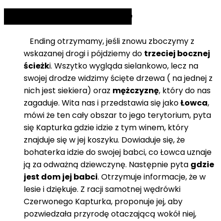
TRUE END 3:
Wolf Man
Ending otrzymamy, jeśli znowu zboczymy z
wskazanej drogi i pójdziemy do
trzeciej bocznej
ścieżk
i. Wszytko wygląda sielankowo, lecz na
swojej drodze widzimy ścięte drzewa ( na jednej z
nich jest siekiera) oraz
mężczyznę
, który do nas
zagaduje. Wita nas i przedstawia się jako
Łowca
,
mówi że ten cały obszar to jego terytorium, pyta
się Kapturka gdzie idzie z tym winem, który
znajduje się w jej koszyku. Dowiaduje się, że
bohaterka idzie do swojej babci, co Łowca uznaje
ją za odważną dziewczynę. Następnie pyta
gdzie
jest dom jej babci
. Otrzymuje informacje, że w
lesie i dziękuje. Z racji samotnej wędrówki
Czerwonego Kapturka, proponuje jej, aby
pozwiedzała przyrodę otaczającą wokół niej,