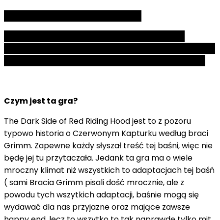
Czas grania w grę: max 30min około
Możecie nie znać zbytnio tej gry jest stara, a na
polskim yt Let's play tylko zrobił RPGVeir i to jakieś 8 lat
temu (przynajmiej tyle kiedy teraz ten artykuł piszę)
Czym jest ta gra?
The Dark Side of Red Riding Hood jest to z pozoru
typowo historia o Czerwonym Kapturku według braci
Grimm. Zapewne każdy słyszał treść tej baśni, więc nie
będę jej tu przytaczała. Jedank ta gra ma o wiele
mroczny klimat niż wszystkich to adaptacjach tej baśń
( sami Bracia Grimm pisali dość mrocznie, ale z
powodu tych wszytkich adaptacji, baśnie mogą się
wydawać dla nas przyjazne oraz mające zawsze
happy end, lecz to wszytko to tak naprawdę tylko mit.