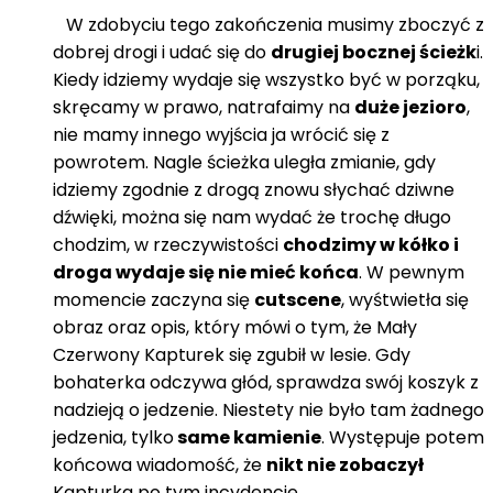
W zdobyciu tego zakończenia musimy zboczyć z
dobrej drogi i udać się do
drugiej bocznej ścieżk
i.
Kiedy idziemy wydaje się wszystko być w porząku,
skręcamy w prawo, natrafaimy na
duże jezioro
,
nie mamy innego wyjścia ja wrócić się z
powrotem. Nagle ścieżka uległa zmianie, gdy
idziemy zgodnie z drogą znowu słychać dziwne
dźwięki, można się nam wydać że trochę długo
chodzim, w rzeczywistości
chodzimy w kółko i
droga wydaje się nie mieć końca
. W pewnym
momencie zaczyna się
cutscene
, wyśtwietła się
obraz oraz opis, który mówi o tym, że Mały
Czerwony Kapturek się zgubił w lesie. Gdy
bohaterka odczywa głód, sprawdza swój koszyk z
nadzieją o jedzenie. Niestety nie było tam żadnego
jedzenia, tylko
same kamienie
. Występuje potem
końcowa wiadomość, że
nikt nie zobaczył
Kapturka po tym incydencie.