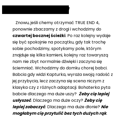
TRUE END 4:
Cannibal
Znowu, jeśli chemy otrzymać TRUE END 4,
ponownie zbaczamy z drogi i wchodzimy do
czwartej bocznej ścieżki
. Po raz kolejny wydaje
się być spokojnie na początku, gdy tak trochę
sobie pochodzimy, spotykamy pole, którym
znajduje się kilka kamieni, kolejny raz towaryszą
nam nie zbyt normalnie dźwięki i zaczyna się
ściemniać. Wchodzimy do domku chorej babci.
Babcia gdy widzi Kapturka, wyraża swoją radość z
jej przybycia, lecz zaczyna się scena niczym z
klasyka czy z różnych adaptacji. Bohaterka pyta
babcie dlaczego ma duże uszy?
Żeby cię lepiej
usłyszeć
. Dlaczego ma duże oczy?
Żeby cię
lepiej zobaczyć
. Dlaczego ma duże dłonie?
Nie
mogłabym cię przytulić bez tych dużych rąk
.