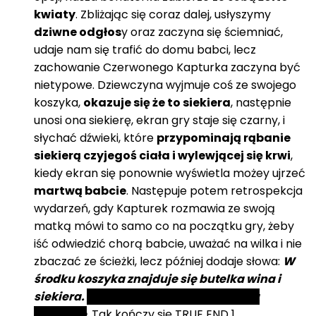
kwiaty
. Zbliżając się coraz dalej, usłyszymy
dziwne odgłos
y oraz zaczyna się ściemniać,
udaje nam się trafić do domu babci, lecz
zachowanie Czerwonego Kapturka zaczyna być
nietypowe. Dziewczyna wyjmuje coś ze swojego
koszyka,
okazuje się że to siekiera
, następnie
unosi ona siekierę, ekran gry staje się czarny, i
słychać dźwieki, które
przypominają rąbanie
siekierą czyjegoś ciała i wylewjącej się krwi
,
kiedy ekran się ponownie wyświetla możey ujrzeć
martwą babcie
. Następuje potem retrospekcja
wydarzeń, gdy Kapturek rozmawia ze swoją
matką mówi to samo co na początku gry, żeby
iść odwiedzić chorą babcie, uważać na wilka i nie
zbaczać ze ścieżki, lecz później dodaje słowa:
W
środku koszyka znajduje się butelka wina i
siekiera.
Teraz spiesz się i zabij tą starą
wiedźmę
. Tak kończy się TRUE END 1.