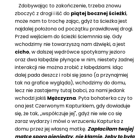
Zdobywając to zakończenie, trzeba znowu
zboczyć z drogi i iść do
piątej bocznej ścieżki
,
może nam to trochę zając, gdyż ta ścieżka jest
najdalej położona od początku prawidłowej drogi.
Przed wejściem do ścieżki ściemnnia się. Gdy
wchodzimy nie towarzyszą nam dżwięki, a jest
cicho
, w dalszej wędrówce spotykamy jezioro
oraz dwa łabędzie płynące w nim, niestety żadnej
interakcji nie można zrobić z łabędziami. Idąc
dalej pada deszcz i robi się jasno (a przynajmiej
tak na grafice wygląda), wchodzimy do domu,
lecz nie zastajemy tutaj babci, za nami jedank
wchodzi jakiś
Mężczyzna
. Pyta bohaterka czy to
ona jest Czerwonym Kapturkiem, gdy dowiaduje
się, że tak, ,,współczuje jej", gdyż nie wie co się
zaraz wydarzy i mówi o wrzuceniu Kapturka z
domu przez jej własną matkę.
Zapłaciłam twojej
matce sporo pieniędzy, nie kłamię, żeby to była