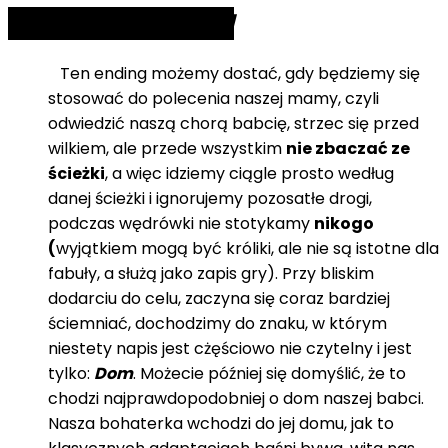
BAD END:
Good Girl
Ten ending możemy dostać, gdy będziemy się
stosować do polecenia naszej mamy, czyli
odwiedzić naszą chorą babcię, strzec się przed
wilkiem, ale przede wszystkim
nie zbaczać ze
ścieżki
, a więc idziemy ciągle prosto według
danej ścieżki i ignorujemy pozosatłe drogi,
podczas wędrówki nie stotykamy
nikogo
(
wyjątkiem mogą być króliki, ale nie są istotne dla
fabuły, a służą jako zapis gry). Przy bliskim
dodarciu do celu, zaczyna się coraz bardziej
ściemniać, dochodzimy do znaku, w którym
niestety napis jest cżęściowo nie czytelny i jest
tylko:
Dom
. Możecie później się domyślić, że to
chodzi najprawdopodobniej o dom naszej babci.
Nasza bohaterka wchodzi do jej domu, jak to