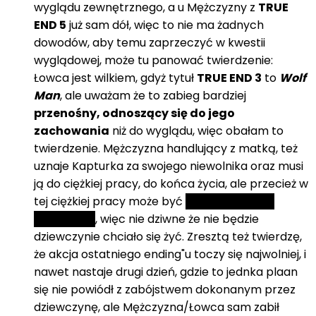
wyglądu zewnętrznego, a u Mężczyzny z
TRUE
END 5
już sam dół, więc to nie ma żadnych
dowodów, aby temu zaprzeczyć w kwestii
wyglądowej, może tu panować twierdzenie:
Łowca jest wilkiem, gdyż tytuł
TRUE END 3
to
Wolf
Man
, ale uważam że to zabieg bardziej
przenośny, odnoszący się do jego
zachowania
niż do wyglądu, więc obałam to
twierdzenie. Mężczyzna handlujący z matką, też
uznaje Kapturka za swojego niewolnika oraz musi
ją do ciężkiej pracy, do końca życia, ale przecież w
tej ciężkiej pracy może być
wykorzystanie
seksualne
, więc nie dziwne że nie będzie
dziewczynie chciało się żyć. Zresztą też twierdzę,
że akcja ostatniego ending"u toczy się najwolniej, i
nawet nastaje drugi dzień, gdzie to jednka plaan
się nie powiódł z zabójstwem dokonanym przez
dziewczynę, ale Mężczyzna/Łowca sam zabił