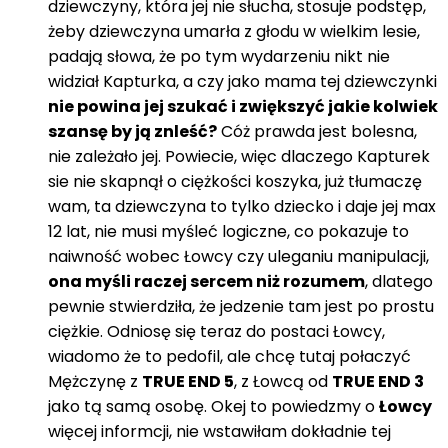
dziewczyny, która jej nie słucha, stosuje podstęp,
żeby dziewczyna umarła z głodu w wielkim lesie,
padają słowa, że po tym wydarzeniu nikt nie
widział Kapturka, a czy jako mama tej dziewczynki
nie powina jej szukać i zwiększyć jakie kolwiek
szansę by ją znleść?
Cóż prawda jest bolesna,
nie zależało jej. Powiecie, więc dlaczego Kapturek
sie nie skapnął o ciężkości koszyka, już tłumaczę
wam, ta dziewczyna to tylko dziecko i daje jej max
12 lat, nie musi myśleć logiczne, co pokazuje to
naiwność wobec Łowcy czy uleganiu manipulacji,
ona myśli raczej sercem niż rozumem
, dlatego
pewnie stwierdziła, że jedzenie tam jest po prostu
ciężkie. Odniosę się teraz do postaci Łowcy,
wiadomo że to pedofil, ale chcę tutaj połaczyć
Mężczynę z
TRUE END 5
, z Łowcą od
TRUE END 3
jako tą samą osobę. Okej to powiedzmy o
Łowcy
więcej informcji, nie wstawiłam dokładnie tej