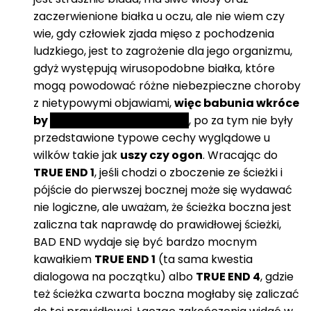
zaczerwienione białka u oczu, ale nie wiem czy
wie, gdy człowiek zjada mięso z pochodzenia
ludzkiego, jest to zagrożenie dla jego organizmu,
gdyż występują wirusopodobne białka, które
mogą powodować różne niebezpieczne choroby
z nietypowymi objawiami,
więc babunia wkróce
by
padła od jedzenia ludzi
, po za tym nie były
przedstawione typowe cechy wyglądowe u
wilków takie jak
uszy czy ogon
. Wracając do
TRUE END 1
, jeśli chodzi o zboczenie ze ścieżki i
pójście do pierwszej bocznej może się wydawać
nie logiczne, ale uważam, że ścieżka boczna jest
zaliczna tak naprawdę do prawidłowej ścieżki,
BAD END wydaje się być bardzo mocnym
kawałkiem
TRUE END 1
(ta sama kwestia
dialogowa na początku) albo
TRUE END 4
, gdzie
też ścieżka czwarta boczna mogłaby się zaliczać