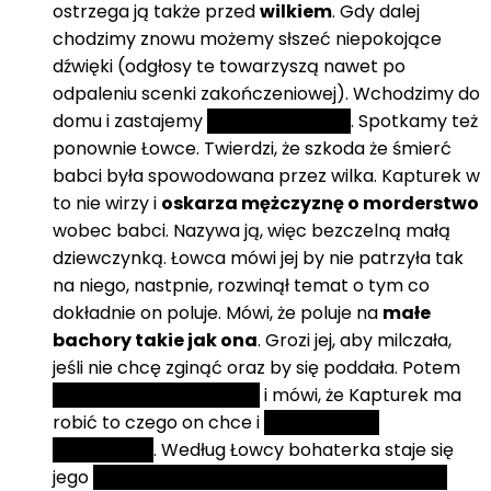
ostrzega ją także przed
wilkiem
. Gdy dalej
chodzimy znowu możemy słszeć niepokojące
dźwięki (odgłosy te towarzyszą nawet po
odpaleniu scenki zakończeniowej). Wchodzimy do
domu i zastajemy
martwą babcie
. Spotkamy też
ponownie Łowce. Twierdzi, że szkoda że śmierć
babci była spowodowana przez wilka. Kapturek w
to nie wirzy i
oskarza mężczyznę o morderstwo
wobec babci. Nazywa ją, więc bezczelną małą
dziewczynką. Łowca mówi jej by nie patrzyła tak
na niego, nastpnie, rozwinął temat o tym co
dokładnie on poluje. Mówi, że poluje na
małe
bachory takie jak ona
. Grozi jej, aby milczała,
jeśli nie chcę zginąć oraz by się poddała. Potem
rozddziera jej ubrania
i mówi, że Kapturek ma
robić to czego on chce i
molestuje ją
seksualnie
. Według Łowcy bohaterka staje się
jego
niewolnicą i się śmieje z tego powodu
.