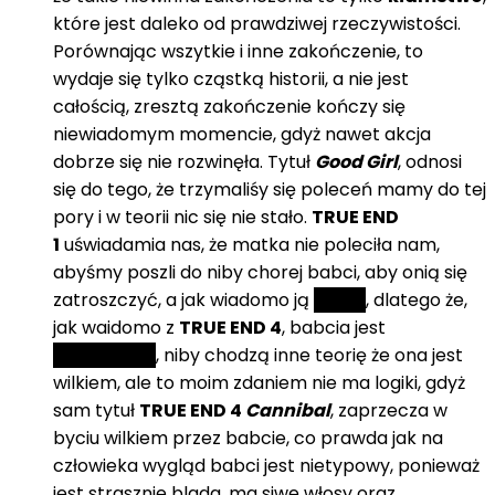
które jest daleko od prawdziwej rzeczywistości.
Porównając wszytkie i inne zakończenie, to
wydaje się tylko cząstką historii, a nie jest
całością, zresztą zakończenie kończy się
niewiadomym momencie, gdyż nawet akcja
dobrze się nie rozwinęła. Tytuł
Good Girl
, odnosi
się do tego, że trzymaliśy się poleceń mamy do tej
pory i w teorii nic się nie stało.
TRUE END
1
uświadamia nas, że matka nie poleciła nam,
abyśmy poszli do niby chorej babci, aby onią się
zatroszczyć, a jak wiadomo ją
zabić
, dlatego że,
jak waidomo z
TRUE END 4
, babcia jest
kanibalem
, niby chodzą inne teorię że ona jest
wilkiem, ale to moim zdaniem nie ma logiki, gdyż
sam tytuł
TRUE END 4
Cannibal
, zaprzecza w
byciu wilkiem przez babcie, co prawda jak na
człowieka wygląd babci jest nietypowy, ponieważ
jest strasznie blada, ma siwe włosy oraz