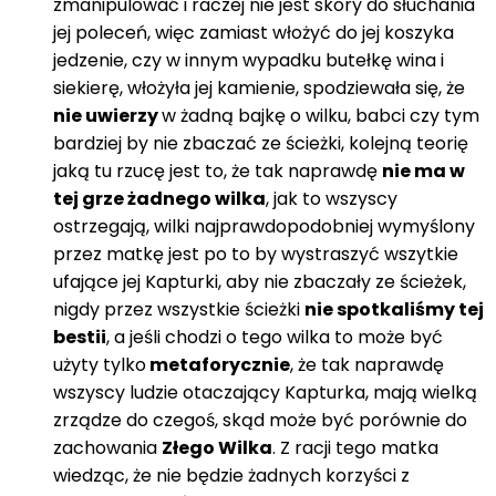
zmanipulować i raczej nie jest skory do słuchania
jej poleceń, więc zamiast włożyć do jej koszyka
jedzenie, czy w innym wypadku butełkę wina i
siekierę, włożyła jej kamienie, spodziewała się, że
nie uwierzy
w żadną bajkę o wilku, babci czy tym
bardziej by nie zbaczać ze ścieżki, kolejną teorię
jaką tu rzucę jest to, że tak naprawdę
nie ma w
tej grze żadnego wilka
, jak to wszyscy
ostrzegają, wilki najprawdopodobniej wymyślony
przez matkę jest po to by wystraszyć wszytkie
ufające jej Kapturki, aby nie zbaczały ze ścieżek,
nigdy przez wszystkie ścieżki
nie spotkaliśmy tej
bestii
, a jeśli chodzi o tego wilka to może być
użyty tylko
metaforycznie
, że tak naprawdę
wszyscy ludzie otaczający Kapturka, mają wielką
zrządze do czegoś, skąd może być porównie do
zachowania
Złego Wilka
. Z racji tego matka
wiedząc, że nie będzie żadnych korzyści z